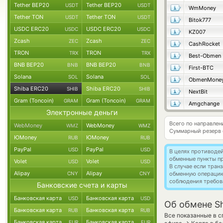
Tether BEP20
Tether BEP20
USDT
USDT
WmMoney
Tether TON
Tether TON
USDT
USDT
Bitok777
USDC ERC20
USDC ERC20
USDC
USDC
KZ007
Zcash
Zcash
ZEC
ZEC
CashRocket
TRON
TRON
TRX
TRX
Best-Obmen
BNB BEP20
BNB BEP20
BNB
BNB
First-BTC
Solana
Solana
SOL
SOL
ObmenMone
Shiba ERC20
Shiba ERC20
SHIB
SHIB
NextBit
Gram (Toncoin)
Gram (Toncoin)
GRAM
GRAM
Amgchange
Электронные деньги
Всего по направлен
WebMoney
WebMoney
WMZ
WMZ
Суммарный резерв
ЮMoney
ЮMoney
RUB
RUB
PayPal
PayPal
USD
USD
В целях противоде
обменные пункты п
Volet
Volet
USD
USD
В случае если тра
Alipay
Alipay
CNY
CNY
обменную операци
соблюдения требов
Банковские счета и карты
Банковская карта
Банковская карта
USD
USD
Об обмене Sh
Банковская карта
Банковская карта
RUB
RUB
Все показанные в с
Банковская карта
Банковская карта
EUR
EUR