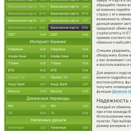
→
эфира
Карта в бо
обращайте также вн
Банковская карта
Банковская карта
UAH
UAH
мгновенно перейти 
Банковская карта
Банковская карта
BYN
BYN
строку с его имене
возможность обменя
Банковская карта
Банковская карта
KZT
KZT
данный момент авт
Банковская карта
Банковская карта
BGN
BGN
предложат обмен вр
cryptocurrency in ET
СБП
СБП
RUB
RUB
примем соответств
Интернет-банкинг
обменного вебсайта
Сбербанк
Сбербанк
RUB
RUB
Спешим уведомить,
обнаружить более 
Альфа-Банк
Альфа-Банк
RUB
RUB
у вас возникают сл
Т-Банк
Т-Банк
RUB
RUB
и воспользоваться 
ВТБ
ВТБ
RUB
RUB
Для верного подсче
Приват 24
Приват 24
можете подробно и
UAH
UAH
воспользуйтесь фу
Kaspi Bank
Kaspi Bank
KZT
KZT
получите оповещени
Revolut
Revolut
функции
Двойной о
EUR
EUR
Денежные переводы
Надежность 
WU
WU
USD
USD
Каждый из обменны
при этом команда 
ЗК
ЗК
RUB
RUB
Использование мон
Наличные деньги
пунктах. При выбор
размер резервов и 
Наличные
Наличные
USD
USD