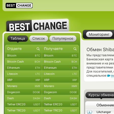
Мониторинг
Таблица
Список
Популярное
Обмен Shiba
Мы представляем 
Bitcoin
Bitcoin
BTC
BTC
Банковская карта
Bitcoin Cash
Bitcoin Cash
BCH
BCH
внимание и на ре
представителями 
Ethereum
Ethereum
ETH
ETH
Для посетителей,
Litecoin
Litecoin
LTC
LTC
специальное
в
XRP
XRP
XRP
XRP
Monero
Monero
XMR
XMR
Dogecoin
Dogecoin
DOGE
DOGE
Курсы обмена
Dash
Dash
DASH
DASH
Tether ERC20
Tether ERC20
USDT
USDT
Обменни
Tether TRC20
Tether TRC20
USDT
USDT
UAchanger