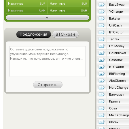
Наличные
Наличные
EUR
EUR
EasySwap
Наличные
Наличные
UAH
UAH
YChanger
Bakster
UniCash
BTCRotor
Предложения
BTC-кран
Tarifex
Ex-Money
CoinBlinker
CashBox
BTCWorm
BitFlaming
AbcObmen
NordChange
Банкомат
Крипта
Сова
MultiXchang
60сек