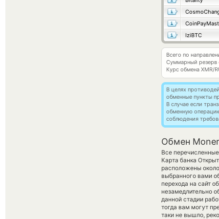
Bitality
CosmoChang
CoinPayMast
IziBTC
Всего по направле
Суммарный резерв
Курс обмена
XMR/R
В целях противоде
обменные пункты п
В случае если тра
обменную операци
соблюдения требов
Обмен Moner
Все перечисленные
Карта банка Открыт
расположены около 
выбранного вами о
перехода на сайт о
незамедлительно об
данной стадии раб
тогда вам могут пре
таки не вышло, рек