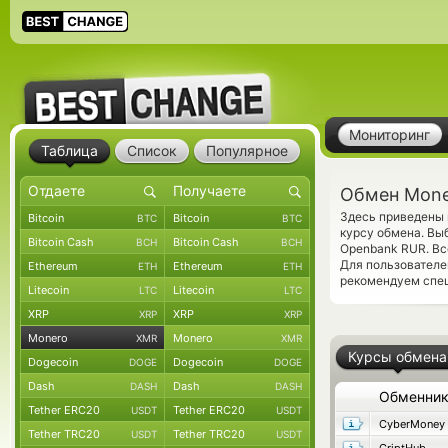
Мониторинг
Таблица
Список
Популярное
Обмен Mone
Здесь приведены 
Bitcoin
Bitcoin
BTC
BTC
курсу обмена. Вы
Bitcoin Cash
Bitcoin Cash
BCH
BCH
Openbank RUR. Вс
Для пользователе
Ethereum
Ethereum
ETH
ETH
рекомендуем спе
Litecoin
Litecoin
LTC
LTC
XRP
XRP
XRP
XRP
Monero
Monero
XMR
XMR
Курсы обмена
Dogecoin
Dogecoin
DOGE
DOGE
Dash
Dash
DASH
DASH
Обменни
Tether ERC20
Tether ERC20
USDT
USDT
CyberMoney
Tether TRC20
Tether TRC20
USDT
USDT