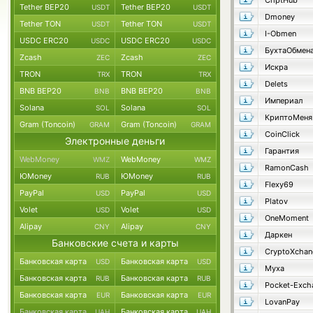
CriptHub
Tether BEP20
Tether BEP20
USDT
USDT
Dmoney
Tether TON
Tether TON
USDT
USDT
I-Obmen
USDC ERC20
USDC ERC20
USDC
USDC
БухтаОбмен
Zcash
Zcash
ZEC
ZEC
Искра
TRON
TRON
TRX
TRX
Delets
BNB BEP20
BNB BEP20
BNB
BNB
Империал
Solana
Solana
SOL
SOL
К
Gram (Toncoin)
Gram (Toncoin)
GRAM
GRAM
CoinClick
Электронные деньги
Гарантия
WebMoney
WebMoney
WMZ
WMZ
RamonCash
ЮMoney
ЮMoney
RUB
RUB
Flexy69
PayPal
PayPal
USD
USD
Platov
Volet
Volet
USD
USD
OneMoment
Alipay
Alipay
CNY
CNY
Даркен
Банковские счета и карты
CryptoXchan
Банковская карта
Банковская карта
USD
USD
Муха
Банковская карта
Банковская карта
RUB
RUB
Pocket-Exch
Банковская карта
Банковская карта
EUR
EUR
LovanPay
Банковская карта
Банковская карта
UAH
UAH