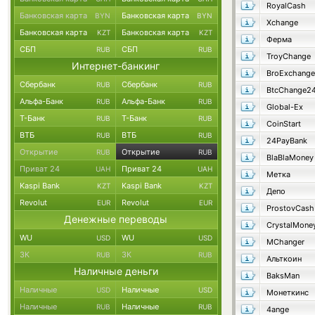
RoyalCash
Банковская карта
Банковская карта
BYN
BYN
Xchange
Банковская карта
Банковская карта
KZT
KZT
Ферма
СБП
СБП
RUB
RUB
TroyChange
Интернет-банкинг
BroExchange
Сбербанк
Сбербанк
RUB
RUB
BtcChange2
Альфа-Банк
Альфа-Банк
RUB
RUB
Global-Ex
Т-Банк
Т-Банк
RUB
RUB
CoinStart
ВТБ
ВТБ
RUB
RUB
24PayBank
Открытие
Открытие
RUB
RUB
BlaBlaMoney
Приват 24
Приват 24
UAH
UAH
Метка
Kaspi Bank
Kaspi Bank
KZT
KZT
Депо
Revolut
Revolut
EUR
EUR
ProstovCash
Денежные переводы
CrystalMone
WU
WU
USD
USD
MChanger
ЗК
ЗК
RUB
RUB
Альткоин
Наличные деньги
BaksMan
Наличные
Наличные
USD
USD
Монеткинс
Наличные
Наличные
RUB
RUB
4ange