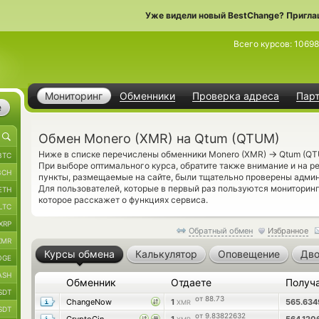
Уже видели новый BestChange? Пригла
Всего курсов:
10698
Мониторинг
Обменники
Проверка адреса
Пар
е
Обмен Monero (XMR) на Qtum (QTUM)
→
Ниже в списке перечислены обменники Monero (XMR)
Qtum (QT
BTC
При выборе оптимального курса, обратите также внимание и на 
BCH
пункты, размещаемые на сайте, были тщательно проверены адми
Для пользователей, которые в первый раз пользуются монитори
ETH
которое расскажет о функциях сервиса.
LTC
XRP
Обратный обмен
Избранное
XMR
Курсы обмена
Калькулятор
Оповещение
Дво
OGE
ASH
Обменник
Отдаете
Получ
SDT
от 88.73
ChangeNow
1
565.63
XMR
SDT
от 9.83822632