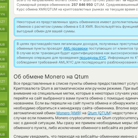
Всего по направлению Monero (XMR)
Qtum (QTUM) работает
19
надежн
→
Суммарный резерв обменников:
257 846 950
QTUM.
Средневзвешенный
UAH
Курс обмена
XMR/QTUM
на криптовалютных рынках на текущее время 
BYN
KZT
Некоторые из представленных здесь обменников имеют дополнительные
обменов с расчетом суммы обмена в 0.8 XMR. Воспользуйтесь функцие
RUB
выгодный обмен для вашей суммы.
В целях противодействия легализации доходов, полученных преступны
RUB
обменные пункты проводят
AML-проверки
поступающих от клиентов тр
RUB
В случае если транзакция будет идентифицирована как высокорискова
обменную операцию для проведения
процедуры KYC
. Информация по K
RUB
соблюдения требований AML/KYC для последующего разблокирования с
RUB
UAH
Об обмене Monero на Qtum
KZT
Все представленные в списке пункты обмена предоставляют услу
Криптовалюта Qtum в автоматическом или ручном режиме. При выб
EUR
внимание на специальные метки, которые в некоторых случаях ука
перейти на сайт выбранного вами пункта обмена с помощью едини
названием. Если вы перешли на сайт пункта обмена и обнаружили 
USD
необходимо обратиться к менеджеру сайта-обменника. Вполне веро
RUB
автоматический обмен
Monero (XMR)
на
Qtum (QTUM)
недоступен и 
случае если поменять Monero cryptocurrency на Qtum cryptocurrenc
нас о данной ситуации. Мы сразу же примем необходимые меры: 
USD
обменного пункта, либо исключение обменного вебсайта из рейтин
RUB
Спешим уведомить, что переходя на вебсайты-обменники именно с