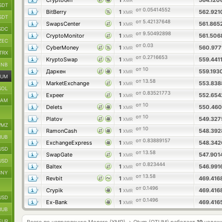
CryptoGin
1
564.120
XMR
SDT
от 0.05414552
BitBerry
1
562.92
XMR
SDT
от 5.42137648
SwapsCenter
1
561.86
XMR
SDC
от 9.50492898
CryptoMonitor
1
561.50
XMR
ZEC
от 0.03
CyberMoney
1
560.97
XMR
TRX
от 0.2716653
KryptoSwap
1
559.441
XMR
BNB
от 10
Даркен
1
559.193
XMR
TUM
от 13.58
MarketExchange
1
553.83
XMR
SOL
от 0.83521773
Expeer
1
552.65
XMR
RAM
от 10
Delets
1
550.46
XMR
от 10
Platov
1
549.327
XMR
MZ
от 10
RamonCash
1
548.39
XMR
RUB
от 0.83889157
ExchangeExpress
1
548.342
XMR
USD
от 13.58
SwapGate
1
547.90
XMR
USD
от 0.823444
Baltex
1
546.991
XMR
CNY
от 13.58
Revbit
1
469.416
XMR
от 0.1496
Crypik
1
469.41
XMR
USD
от 0.1496
Ex-Bank
1
469.41
XMR
RUB
EUR