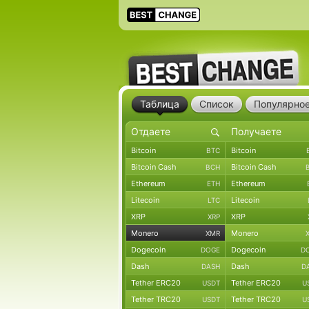
Таблица
Список
Популярно
Bitcoin
Bitcoin
BTC
Bitcoin Cash
Bitcoin Cash
BCH
Ethereum
Ethereum
ETH
Litecoin
Litecoin
LTC
XRP
XRP
XRP
Monero
Monero
XMR
Dogecoin
Dogecoin
DOGE
D
Dash
Dash
DASH
D
Tether ERC20
Tether ERC20
USDT
U
Tether TRC20
Tether TRC20
USDT
U