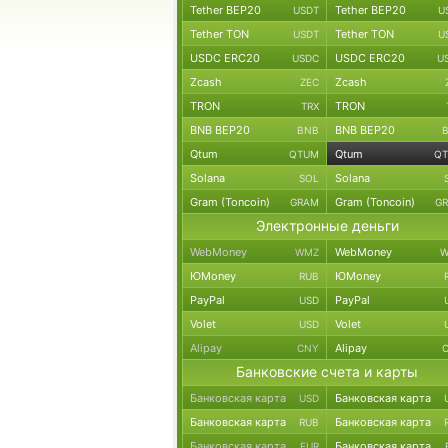
Tether BEP20
Tether BEP20
USDT
U
Tether TON
Tether TON
USDT
U
USDC ERC20
USDC ERC20
USDC
U
Zcash
Zcash
ZEC
TRON
TRON
TRX
BNB BEP20
BNB BEP20
BNB
Qtum
Qtum
QTUM
Q
Solana
Solana
SOL
Gram (Toncoin)
Gram (Toncoin)
GRAM
G
Электронные деньги
WebMoney
WebMoney
WMZ
W
ЮMoney
ЮMoney
RUB
PayPal
PayPal
USD
Volet
Volet
USD
Alipay
Alipay
CNY
Банковские счета и карты
Банковская карта
Банковская карта
USD
Банковская карта
Банковская карта
RUB
Банковская карта
Банковская карта
EUR