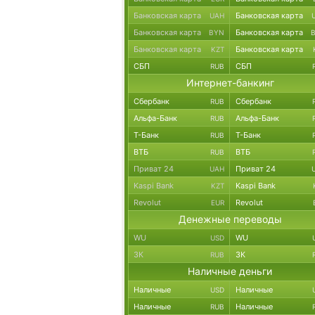
Банковская карта
Банковская карта
UAH
Банковская карта
Банковская карта
BYN
Банковская карта
Банковская карта
KZT
СБП
СБП
RUB
Интернет-банкинг
Сбербанк
Сбербанк
RUB
Альфа-Банк
Альфа-Банк
RUB
Т-Банк
Т-Банк
RUB
ВТБ
ВТБ
RUB
Приват 24
Приват 24
UAH
Kaspi Bank
Kaspi Bank
KZT
Revolut
Revolut
EUR
Денежные переводы
WU
WU
USD
ЗК
ЗК
RUB
Наличные деньги
Наличные
Наличные
USD
Наличные
Наличные
RUB