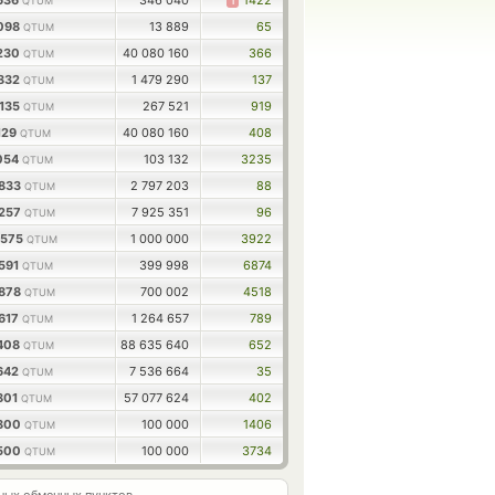
636
346 040
1
1422
QTUM
1098
13 889
65
QTUM
5230
40 080 160
366
QTUM
6832
1 479 290
137
QTUM
7135
267 521
919
QTUM
129
40 080 160
408
QTUM
054
103 132
3235
QTUM
8833
2 797 203
88
QTUM
4257
7 925 351
96
QTUM
0575
1 000 000
3922
QTUM
591
399 998
6874
QTUM
2878
700 002
4518
QTUM
617
1 264 657
789
QTUM
1408
88 635 640
652
QTUM
642
7 536 664
35
QTUM
801
57 077 624
402
QTUM
6800
100 000
1406
QTUM
6500
100 000
3734
QTUM