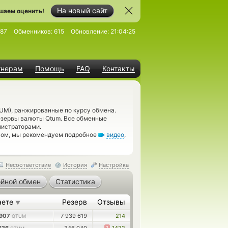
На новый сайт
шаем оценить!
87
Обменников:
615
Обновление:
21:04:25
тнерам
Помощь
FAQ
Контакты
UM), ранжированные по курсу обмена.
резервы валюты Qtum. Все обменные
нистраторами.
нгом, мы рекомендуем подробное
видео
,
Несоответствие
История
Настройка
йной обмен
Статистика
аете
Резерв
Отзывы
▼
4907
7 939 619
214
QTUM