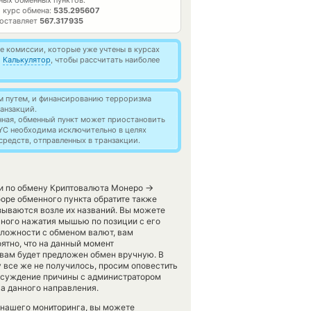
ых обменных пунктов.
 курс обмена:
535.295607
составляет
567.317935
 комиссии, которые уже учтены в курсах
й
Калькулятор
, чтобы рассчитать наиболее
м путем, и финансированию терроризма
анзакций.
нная, обменный пункт может приостановить
YC необходима исключительно в целях
редств, отправленных в транзакции.
→
ги по обмену Криптовалюта Монеро
оре обменного пункта обратите также
зываются возле их названий. Вы можете
чного нажатия мышью по позиции с его
сложности с обменом валют, вам
ятно, что на данный момент
вам будет предложен обмен вручную. В
y все же не получилось, просим оповестить
обсуждение причины с администратором
га данного направления.
 нашего мониторинга, вы можете