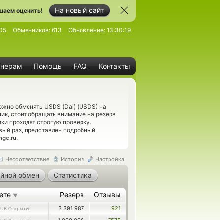
На новый сайт
шаем оценить!
05
Обменников:
613
Обновление:
13:30:19
тнерам
Помощь
FAQ
Контакты
ожно обменять USDS (Dai) (USDS) на
к, стоит обращать внимание на резерв
и проходят строгую проверку.
вый раз, представлен подробный
ge.ru.
Несоответствие
История
Настройка
йной обмен
Статистика
аете
Резерв
Отзывы
▼
3 391 987
921
RUB Открытие