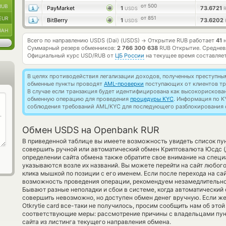
от 500
RUB
PayMarket
1
73.6721
USDS
от 851
EUR
BitBerry
1
73.6202
USDS
UAH
Всего по направлению USDS (Dai) (USDS)
Открытие RUB работает
41
н
→
Суммарный резерв обменников:
2 766 300 638
RUB Открытие.
Среднев
Официальный курс
USD/RUB
от
ЦБ России
на текущее время составляе
В целях противодействия легализации доходов, полученных преступны
обменные пункты проводят
AML-проверки
поступающих от клиентов тр
В случае если транзакция будет идентифицирована как высокорискова
обменную операцию для проведения
процедуры KYC
. Информация по K
соблюдения требований AML/KYC для последующего разблокирования с
Обмен USDS на Openbank RUR
В приведенной таблице вы имеете возможность увидеть список пун
совершить ручной или автоматический обмен Криптовалюта Юсдс 
определении сайта обмена также обратите свое внимание на специ
указываются возле их названий. Вы можете перейти на сайт любог
клика мышкой по позиции с его именем. Если после перехода на с
возможность проведения операции, рекомендуем незамедлительно 
Бывают разные неполадки и сбои в системе, когда автоматический
совершить невозможно, но доступен обмен денег вручную. Если же 
Otkrytie card все-таки не получилось, просим сообщить нам об эт
соответствующие меры: рассмотрение причины с владельцами пун
сайта из листинга текущего направления обмена.