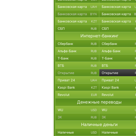
Банковская карта
Банковская карта
UAH
Банковская карта
Банковская карта
BYN
Банковская карта
Банковская карта
KZT
СБП
СБП
RUB
Интернет-банкинг
Сбербанк
Сбербанк
RUB
Альфа-Банк
Альфа-Банк
RUB
Т-Банк
Т-Банк
RUB
ВТБ
ВТБ
RUB
Открытие
Открытие
RUB
Приват 24
Приват 24
UAH
Kaspi Bank
Kaspi Bank
KZT
Revolut
Revolut
EUR
Денежные переводы
WU
WU
USD
ЗК
ЗК
RUB
Наличные деньги
Наличные
Наличные
USD