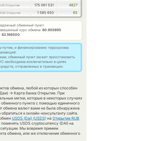
175 061 531
4827
RUB Открытие
1 585 650
65
RUB Открытие
адежный обменный пункт.
звешенный курс обмена:
80.955895
т
82.166500
м путем, и финансированию терроризма
анзакций.
нная, обменный пункт может приостановить
YC необходима исключительно в целях
редств, отправленных в транзакции.
ктов обмена, любой из которых способен
→
(Даи)
Карта банка Открытие. При
альные метки, которые в некоторых случаях
о обменного пункта с помощью единичного
айт обмена валют вами не была обнаружена
обратиться к онлайн-консультанту сайта.
 обмен
USDS (Dai) (USDS)
на
Открытие RUB
поменять USDS cryptocurrency (DAI) на
ой ситуации. Мы вовремя примем
кта обмена, или же отключение обменного