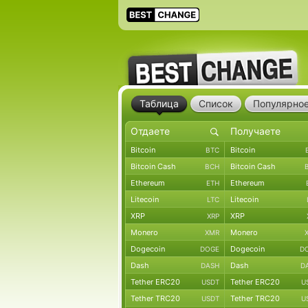
Таблица
Список
Популярно
Bitcoin
Bitcoin
BTC
Bitcoin Cash
Bitcoin Cash
BCH
Ethereum
Ethereum
ETH
Litecoin
Litecoin
LTC
XRP
XRP
XRP
Monero
Monero
XMR
Dogecoin
Dogecoin
DOGE
D
Dash
Dash
DASH
D
Tether ERC20
Tether ERC20
USDT
U
Tether TRC20
Tether TRC20
USDT
U