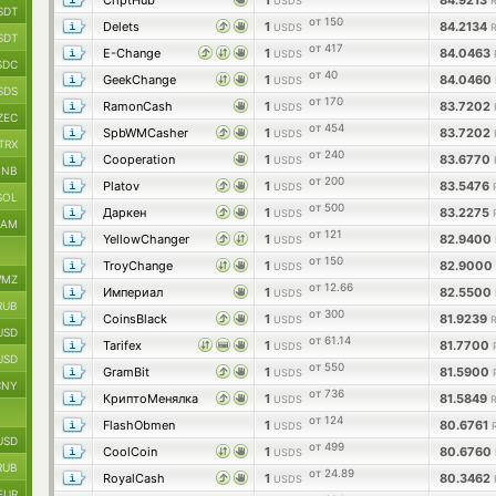
CriptHub
1
84.9213
USDS
SDT
от 150
Delets
1
84.2134
USDS
SDT
от 417
E-Change
1
84.0463
USDS
SDC
от 40
GeekChange
1
84.0460
USDS
SDS
от 170
RamonCash
1
83.7202
USDS
ZEC
от 454
SpbWMCasher
1
83.7202
USDS
TRX
от 240
Cooperation
1
83.6770
USDS
BNB
от 200
Platov
1
83.5476
USDS
SOL
от 500
Даркен
1
83.2275
USDS
RAM
от 121
YellowChanger
1
82.9400
USDS
от 150
TroyChange
1
82.9000
USDS
MZ
от 12.66
Империал
1
82.5500
USDS
RUB
от 300
CoinsBlack
1
81.9239
USDS
USD
от 61.14
Tarifex
1
81.7700
USDS
USD
от 550
GramBit
1
81.5900
USDS
CNY
от 736
КриптоМенялка
1
81.5849
USDS
от 124
FlashObmen
1
80.6761
USDS
USD
от 499
CoolCoin
1
80.6760
USDS
RUB
от 24.89
RoyalCash
1
80.3462
USDS
EUR