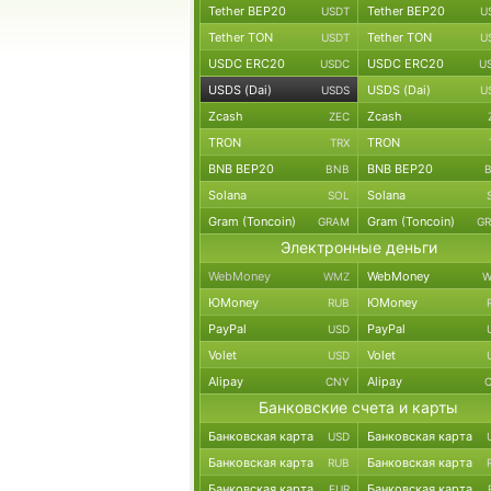
Tether BEP20
Tether BEP20
USDT
U
Tether TON
Tether TON
USDT
U
USDC ERC20
USDC ERC20
USDC
U
USDS (Dai)
USDS (Dai)
USDS
U
Zcash
Zcash
ZEC
TRON
TRON
TRX
BNB BEP20
BNB BEP20
BNB
Solana
Solana
SOL
Gram (Toncoin)
Gram (Toncoin)
GRAM
G
Электронные деньги
WebMoney
WebMoney
WMZ
W
ЮMoney
ЮMoney
RUB
PayPal
PayPal
USD
Volet
Volet
USD
Alipay
Alipay
CNY
Банковские счета и карты
Банковская карта
Банковская карта
USD
Банковская карта
Банковская карта
RUB
Банковская карта
Банковская карта
EUR