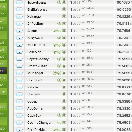
от 624
ТокенТрейд
1
80.1680
USDS
UAH
от 24.99
BlaBlaMoney
1
80.0253
USDS
BYN
от 37.58
Xchange
1
79.8229
USDS
KZT
от 25.06
24PayBank
1
79.8131
USDS
R
RUB
от 74.07
4ange
1
79.7484
USDS
от 72.64
EasySwap
1
79.7241
USDS
RUB
от 73.5
Монеткинс
1
79.7241
USDS
RUB
от 120
BaksMan
1
79.7167
USDS
RUB
от 25.13
CrystalMoney
1
79.5993
USDS
RUB
от 25.14
ProstovCash
1
79.5681
USDS
RUB
от 60.64
MChanger
1
79.5655
USDS
UAH
от 25.14
CoinStart
1
79.5636
USDS
KZT
от 633
Bakster
1
79.0791
USDS
EUR
от 633
UniCash
1
79.000
USDS
от 86
60сек
1
78.5386
USDS
USD
от 30.6
AbcObmen
1
78.3330
USDS
RUB
от 256
CashBox
1
78.2652
USDS
от 244
CosmoChanger
1
75.6503
USDS
от 365
USD
CoinPayMaster
1
74.0058
USDS