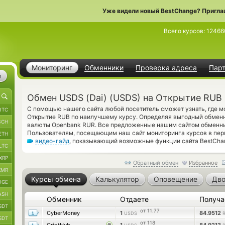
Уже видели новый BestChange? Пригла
Всего курсов:
12466
Мониторинг
Обменники
Проверка адреса
Пар
е
Обмен USDS (Dai) (USDS) на Открытие RUB
С помощью нашего сайта любой посетитель сможет узнать, где м
BTC
Открытие RUB по наилучшему курсу. Определяя выгодный обменни
BCH
валюты Openbank RUR. Все предложенные нашим сайтом обменник
Пользователям, посещающим наш сайт мониторинга курсов в пер
ETH
видео-гайд
, показывающий возможные функции сайта BestChan
LTC
XRP
Обратный обмен
Избранное
XMR
Курсы обмена
Калькулятор
Оповещение
Дво
OGE
ASH
Обменник
Отдаете
Получ
SDT
от 11.77
CyberMoney
1
84.9512
USDS
SDT
от 118