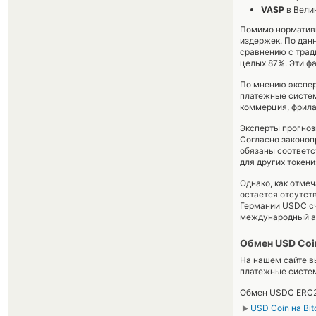
VASP
в Вели
Помимо норматив
издержек. По данн
сравнению с трад
целых 87%. Эти ф
По мнению экспер
платежные систем
коммерция, фрила
Эксперты прогнози
Согласно законо
обязаны соответс
для других токени
Однако, как отме
остается отсутст
Германии USDC сч
международный ау
Обмен USD Coi
На нашем сайте в
платежные систе
Обмен USDC ERC2
USD Coin на Bit
►