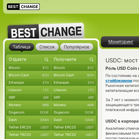
Мониторинг
Таблица
Список
Популярное
USDC: мост
Bitcoin
Bitcoin
Роль USD Coin
BTC
BTC
Bitcoin Cash
Bitcoin Cash
BCH
BCH
По состоянию на 
стейблкоином
по
Ethereum
Ethereum
ETH
ETH
Рыночная капитал
Litecoin
Litecoin
LTC
LTC
капитализации вс
XRP
XRP
XRP
XRP
За 7 лет с момент
защищающего трей
Monero
Monero
XMR
XMR
платежной инфрас
Dogecoin
Dogecoin
DOGE
DOGE
Dash
Dash
DASH
DASH
USDC в корпора
Tether ERC20
Tether ERC20
USDT
USDT
Аналитики отмеча
финансовыми поток
Tether TRC20
Tether TRC20
USDT
USDT
протестировали и