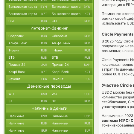
интеграция с ERP
Банковская карта
Банковская карта
BYN
BYN
По мнению экспер
Банковская карта
Банковская карта
KZT
KZT
рамках своей цифр
СБП
СБП
RUB
RUB
использовать USD
Интернет-банкинг
Circle Payment
Сбербанк
Сбербанк
RUB
RUB
В 2025 году Circ
Альфа-Банк
Альфа-Банк
RUB
RUB
получившую наз
Т-Банк
Т-Банк
RUB
RUB
розничных, но и 
ВТБ
ВТБ
RUB
RUB
Circle Payments 
кошельки, предос
Приват 24
Приват 24
UAH
UAH
затрат. По данным
Kaspi Bank
Kaspi Bank
KZT
KZT
более 60% этой с
Revolut
Revolut
EUR
EUR
Участие Circle
Денежные переводы
USDC можно без к
WU
WU
USD
USD
количество разра
ЗК
ЗК
RUB
RUB
стейблкоинов, Cir
участвующих в ра
Наличные деньги
Например, в 2023
Наличные
Наличные
USD
USD
системы (ФРС) 
Наличные
Наличные
RUB
RUB
токенизированные
Наличные
Наличные
EUR
EUR