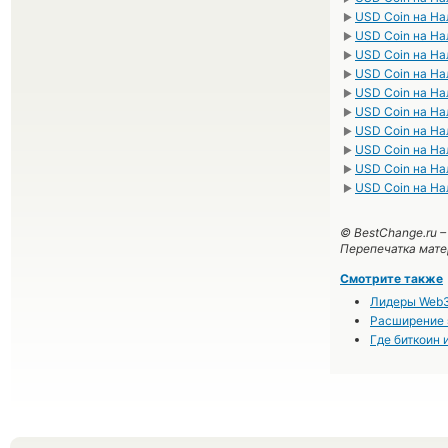
USD Coin на Н
►
USD Coin на Н
►
USD Coin на Н
►
USD Coin на На
►
USD Coin на Н
►
USD Coin на Н
►
USD Coin на Н
►
USD Coin на Н
►
USD Coin на Н
►
USD Coin на Н
►
© BestChange.ru 
Перепечатка мате
Смотрите также
Лидеры Web3
Расширение 
Где биткоин 