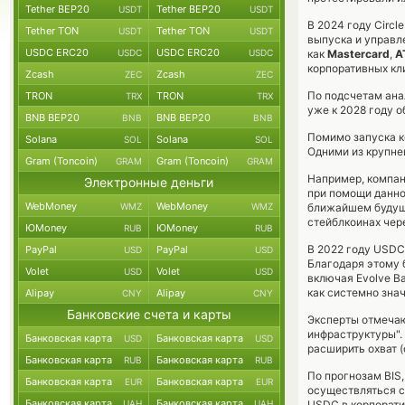
Tether BEP20
Tether BEP20
USDT
USDT
В 2024 году Circ
Tether TON
Tether TON
USDT
USDT
выпуска и управл
USDC ERC20
USDC ERC20
USDC
USDC
как
Mastercard
,
A
корпоративных кл
Zcash
Zcash
ZEC
ZEC
По подсчетам анал
TRON
TRON
TRX
TRX
уже к 2028 году 
BNB BEP20
BNB BEP20
BNB
BNB
Помимо запуска к
Solana
Solana
SOL
SOL
Одними из крупне
Gram (Toncoin)
Gram (Toncoin)
GRAM
GRAM
Например, компан
Электронные деньги
при помощи данно
WebMoney
WebMoney
WMZ
WMZ
ближайшем будуще
стейблкоинах чере
ЮMoney
ЮMoney
RUB
RUB
В 2022 году USDC 
PayPal
PayPal
USD
USD
Благодаря этому 
Volet
Volet
USD
USD
включая Evolve Ba
как системно зна
Alipay
Alipay
CNY
CNY
Банковские счета и карты
Эксперты отмечаю
инфраструктуры".
Банковская карта
Банковская карта
USD
USD
расширить охват (
Банковская карта
Банковская карта
RUB
RUB
По прогнозам BIS
Банковская карта
Банковская карта
EUR
EUR
осуществляться с
Банковская карта
Банковская карта
UAH
UAH
USDC в корпорати