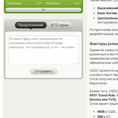
Также эмитент US
Наличные
Наличные
UAH
UAH
Европейский
Банк Англии
Центральный
инструмента
Предложения
BTC-кран
По прогнозам ана
разработанные на 
Факторы успех
Одним из самых з
розничных и инст
правилам регулир
официальном сайт
USDC является ед
соответствует пр
Circle получил в
Евросоюза.
Кроме того, USDC
FATF Travel Rule
.
Service или TVS)
,
Circle имеет лице
MSB
в США,
EMI
в ЕС,