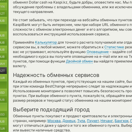
обменял Dollar cash на Kaspi.kz, будьте добры, оповестите нас. М
BYN
обсуждение проблемы с владельцами обменника, или же исключени
текущего направления.
KZT
Не стоит забывать, что при переходе на вебсайты обменных пункт
RUB
KaspiBank могут быть интереснее, чем при наборе URL обменного п
сложности с обменом электронных денег и его алгоритмом, мы сов
воспользоваться инструкцией использования сервиса.
RUB
Применяйте
Калькулятор
для точного расчета получаемой или отд
RUB
сервисом вы, в любой момент, можете обратиться к
Статистике
резе
RUB
вас не устраивают, используйте функцию
Оповещение
– задайте со
необходимого курса вы получите оповещение на e-mail или же на T
RUB
пунктов, при помощи функции
Двойной обмен
вы найдете приемлемы
UAH
валюту.
KZT
Надежность обменных сервисов
EUR
Каждый из обменных пунктов, присутствующих на нашем сайте, бы
при этом команда BestChange непрерывно следит за надлежащим и
Использование мониторинга позволяет повысить безопасность пр
USD
пунктах. При выборе обменного пункта, пожалуйста, обращайте вн
RUB
размер резервов и текущий статус обменника на нашем мониторинг
Выберите подходящий город
USD
Обменные пункты покупают и продают криптовалюты и электронные
странах, например:
Москва
,
Донецк
,
Тула
,
Пхукет
,
Нячанг
,
Бангкок
,
RUB
могут отличаться даже у одного и того же обменного пункта. Выбер
EUR
или вывести наличные средства.