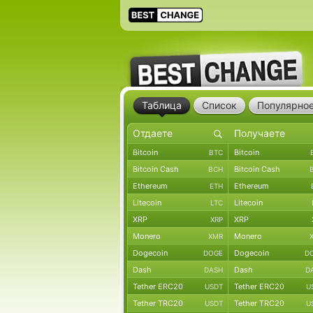
Таблица
Список
Популярно
Bitcoin
Bitcoin
BTC
Bitcoin Cash
Bitcoin Cash
BCH
Ethereum
Ethereum
ETH
Litecoin
Litecoin
LTC
XRP
XRP
XRP
Monero
Monero
XMR
Dogecoin
Dogecoin
DOGE
D
Dash
Dash
DASH
D
Tether ERC20
Tether ERC20
USDT
U
Tether TRC20
Tether TRC20
USDT
U