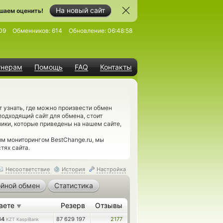
На новый сайт
шаем оценить!
09
Обменников:
614
Обновление:
06:48:58
тнерам
Помощь
FAQ
Контакты
узнать, где можно произвести обмен
одходящий сайт для обмена, стоит
ики, которые приведены на нашем сайте,
м мониторингом BestChange.ru, мы
тях сайта.
Несоответствие
История
Настройка
йной обмен
Статистика
аете
Резерв
Отзывы
▼
34
87 629 197
2177
KZT KaspiBank