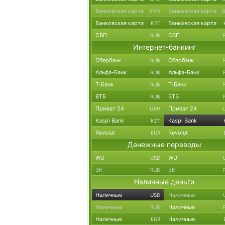
Банковская карта
Банковская карта
BYN
Банковская карта
Банковская карта
KZT
СБП
СБП
RUB
Интернет-банкинг
Сбербанк
Сбербанк
RUB
Альфа-Банк
Альфа-Банк
RUB
Т-Банк
Т-Банк
RUB
ВТБ
ВТБ
RUB
Приват 24
Приват 24
UAH
Kaspi Bank
Kaspi Bank
KZT
Revolut
Revolut
EUR
Денежные переводы
WU
WU
USD
ЗК
ЗК
RUB
Наличные деньги
Наличные
Наличные
USD
Наличные
Наличные
RUB
Наличные
Наличные
EUR