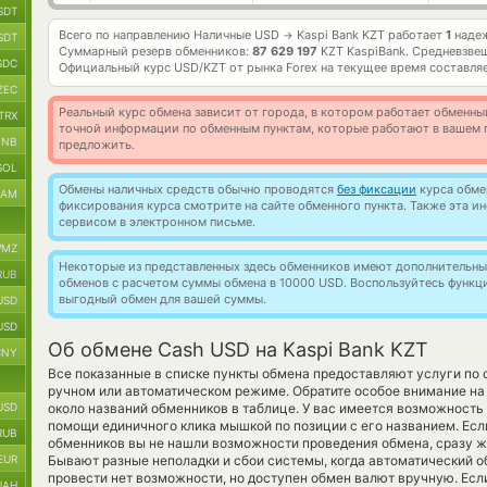
SDT
Всего по направлению Наличные USD
Kaspi Bank KZT работает
1
надеж
→
SDT
Суммарный резерв обменников:
87 629 197
KZT KaspiBank.
Средневзвеш
SDC
Официальный курс
USD/KZT
от рынка Forex на текущее время составля
ZEC
Реальный курс обмена зависит от города, в котором работает обменны
TRX
точной информации по обменным пунктам, которые работают в вашем г
BNB
предложить.
SOL
Обмены наличных средств обычно проводятся
без фиксации
курса обмен
RAM
фиксирования курса смотрите на сайте обменного пункта. Также эта 
сервисом в электронном письме.
MZ
Некоторые из представленных здесь обменников имеют дополнительные
RUB
обменов с расчетом суммы обмена в 10000 USD. Воспользуйтесь функ
выгодный обмен для вашей суммы.
USD
USD
Об обмене Cash USD на Kaspi Bank KZT
CNY
Все показанные в списке пункты обмена предоставляют услуги по
ручном или автоматическом режиме. Обратите особое внимание на
USD
около названий обменников в таблице. У вас имеется возможность 
помощи единичного клика мышкой по позиции с его названием. Если
RUB
обменников вы не нашли возможности проведения обмена, сразу же
EUR
Бывают разные неполадки и сбои системы, когда автоматический 
провести нет возможности, но доступен обмен валют вручную. Есл
UAH