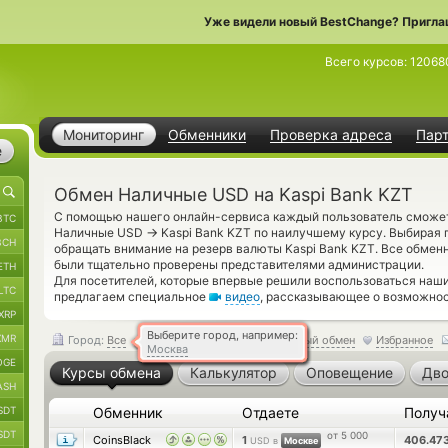
Уже видели новый BestChange? Пригла
Всего курсов:
12068
Мониторинг
Обменники
Проверка адреса
Пар
е
Обмен Наличные USD на Kaspi Bank KZT
С помощью нашего онлайн-сервиса каждый пользователь сможет 
BTC
→
Наличные USD
Kaspi Bank KZT по наилучшему курсу. Выбирая п
BCH
обращать внимание на резерв валюты Kaspi Bank KZT. Все обменн
были тщательно проверены представителями администрации.
ETH
Для посетителей, которые впервые решили воспользоваться наши
LTC
предлагаем специальное
видео
, рассказывающее о возможнос
XRP
Выберите город, например:
XMR
Город:
Все
Обратный обмен
Избранное
Москва
OGE
Курсы обмена
Калькулятор
Оповещение
Дво
ASH
SDT
Обменник
Отдаете
Получ
SDT
от 5 000
CoinsBlack
1
406.47
USD в
Москве