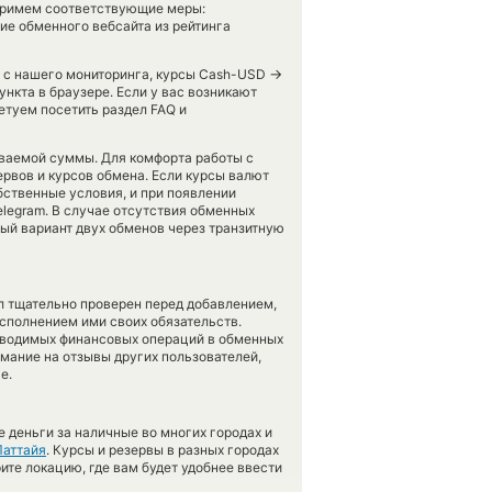
ы примем соответствующие меры:
е обменного вебсайта из рейтинга
→
ов с нашего мониторинга, курсы Cash-USD
ункта в браузере. Если у вас возникают
етуем посетить раздел FAQ и
аваемой суммы. Для комфорта работы с
рвов и курсов обмена. Если курсы валют
бственные условия, и при появлении
elegram. В случае отсутствия обменных
й вариант двух обменов через транзитную
л тщательно проверен перед добавлением,
сполнением ими своих обязательств.
оводимых финансовых операций в обменных
имание на отзывы других пользователей,
е.
 деньги за наличные во многих городах и
Паттайя
. Курсы и резервы в разных городах
ите локацию, где вам будет удобнее ввести