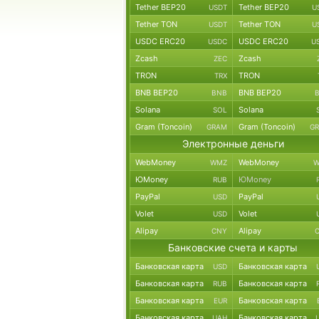
Tether BEP20
Tether BEP20
USDT
U
Tether TON
Tether TON
USDT
U
USDC ERC20
USDC ERC20
USDC
U
Zcash
Zcash
ZEC
TRON
TRON
TRX
BNB BEP20
BNB BEP20
BNB
Solana
Solana
SOL
Gram (Toncoin)
Gram (Toncoin)
GRAM
G
Электронные деньги
WebMoney
WebMoney
WMZ
W
ЮMoney
ЮMoney
RUB
PayPal
PayPal
USD
Volet
Volet
USD
Alipay
Alipay
CNY
Банковские счета и карты
Банковская карта
Банковская карта
USD
Банковская карта
Банковская карта
RUB
Банковская карта
Банковская карта
EUR
Банковская карта
Банковская карта
UAH