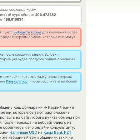
ный обменный пункт.
енный курс обмена:
406.473382
ет
468.616634
й пункт.
Выберите город
для получения более
ороде и курсам обмена, которые они могут
а после создания заявки. Условия
информация будет продублирована обменным
 комиссии, которые уже учтены в курсах
цией
Калькулятор
, чтобы рассчитать наиболее
→
 обмену Кэш долларами
Каспий Банк в
 метки, которые бывают расположены
попасть на сайт любого пункта обмена при
 после перехода на вебсайт одного из
 обратитесь к его онлайн-консультанту.
обмен
Наличные USD
на
Kaspi Bank KZT
и же избранный вами обменник так и не