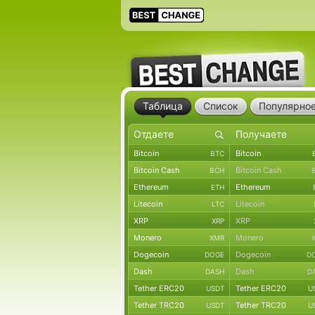
Таблица
Список
Популярно
Bitcoin
Bitcoin
BTC
Bitcoin Cash
Bitcoin Cash
BCH
Ethereum
Ethereum
ETH
Litecoin
Litecoin
LTC
XRP
XRP
XRP
Monero
Monero
XMR
Dogecoin
Dogecoin
DOGE
D
Dash
Dash
DASH
D
Tether ERC20
Tether ERC20
USDT
U
Tether TRC20
Tether TRC20
USDT
U