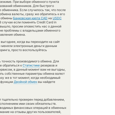
 режиме. При выборе обменного пункта
названий обменников. Для быстрого
 обменника. Если случилось так, что после
бмена валюты, сразу же обратитесь к его
е обмены
Банковская карта CAD
на
USDC
случае если поменять Credit Card in
не вышло, просим оповестить нас о данной
ие проблемы с владельцами обменного
равления обмена.
ыгоднее, когда вы переходите на сайт
не меняли электронные деньги данным
ринга, просто воспользуйтесь
ть точность производимого обмена. Для
е обратиться к
Статистике
резервов и
ервисом, в данный момент вам не выгодны,
дать собственные параметры обмена валют
азу же в тот момент, когда необходимый
и функции
Двойной обмен
вы найдете
л тщательно проверен перед добавлением,
сполнением ими своих обязательств.
оводимых финансовых операций в обменных
имание на отзывы других пользователей,