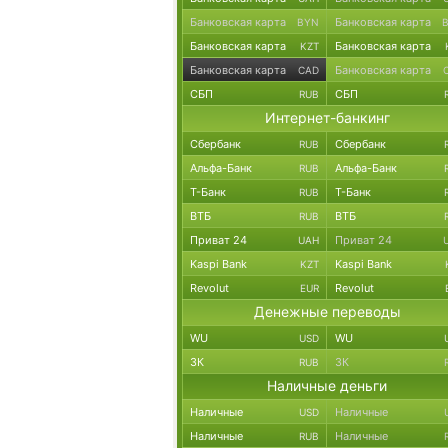
Банковская карта
Банковская карта
BYN
Банковская карта
Банковская карта
KZT
Банковская карта
Банковская карта
CAD
СБП
СБП
RUB
Интернет-банкинг
Сбербанк
Сбербанк
RUB
Альфа-Банк
Альфа-Банк
RUB
Т-Банк
Т-Банк
RUB
ВТБ
ВТБ
RUB
Приват 24
Приват 24
UAH
Kaspi Bank
Kaspi Bank
KZT
Revolut
Revolut
EUR
Денежные переводы
WU
WU
USD
ЗК
ЗК
RUB
Наличные деньги
Наличные
Наличные
USD
Наличные
Наличные
RUB