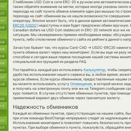
Стейблкоин USD Coin в сети ERC-20 в ручном или автоматическом
также обратите внимание на метки, которые иногда указаны около 
BYN
перехода на сайт пункта обмена кликните один раз мышью по строке
KZT
перехода на сайт-обменник вы не нашли возможности совершения о
оператору. Вполне может быть, что в данное время автоматически
CAD
ERC20 (USDC)
недоступны и вам будет предложен обмен вручную. В 
RUB
Canadian dollars на USD Coin stablecoin in ERC-20 network все же 
ситуации. Мы своевременно примем необходимые меры: обсужден
пункта, либо отключение обменного сайта из рейтинга данного нап
RUB
→
Зачастую бывает так, что курсы Card-CAD
USDC-ERC20 намного в
RUB
пункта обмена валют через наш мониторинг. Если вы еще ни разу 
RUB
способом и сегодня ваше первое посещение нашей системы монито
специальной инструкцией из раздела FAQ.
RUB
Постарайтесь каждый раз использовать
Калькулятор
, чтобы свери
UAH
удобства использования нашего сервиса вы, в любое время, может
KZT
курсов обмена. Если курсы обменников, предоставленные нашим с
вы можете использовать услугу
Оповещение
, в которой можно за
EUR
и получить на электронную почту или же на Telegram сообщение ср
курс появится. В случае отсутствия обменных пунктов, при помощ
приемлемый вариант двух обменов через транзитную валюту.
USD
Надежность обменников
RUB
Каждый из обменных пунктов, присутствующих на нашем сайте, бы
при этом команда BestChange непрерывно следит за надлежащим и
USD
Использование мониторинга позволяет повысить безопасность пр
пунктах. При выборе обменного пункта, пожалуйста, обращайте вн
RUB