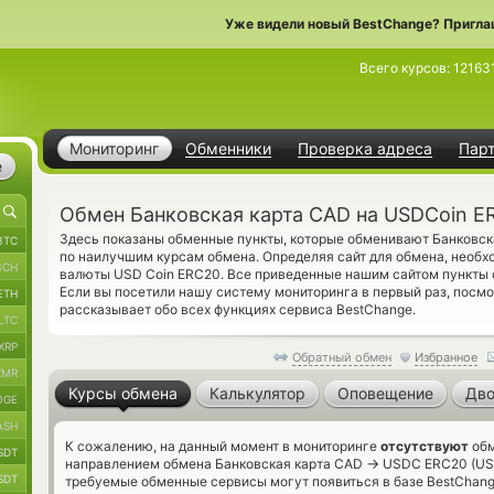
Уже видели новый BestChange? Пригла
Всего курсов:
12163
Мониторинг
Обменники
Проверка адреса
Пар
е
Обмен Банковская карта CAD на USDCoin E
Здесь показаны обменные пункты, которые обменивают Банковск
BTC
по наилучшим курсам обмена. Определяя сайт для обмена, необх
BCH
валюты USD Coin ERC20. Все приведенные нашим сайтом пункты 
Если вы посетили нашу систему мониторинга в первый раз, посм
ETH
рассказывает обо всех функциях сервиса BestChange.
LTC
XRP
Обратный обмен
Избранное
XMR
Курсы обмена
Калькулятор
Оповещение
Дво
OGE
ASH
К сожалению, на данный момент в мониторинге
отсутствуют
обм
SDT
→
направлением обмена Банковская карта CAD
USDC ERC20 (USD
SDT
требуемые обменные сервисы могут появиться в базе BestChang