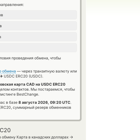
направления:
ов
в
в
словия проведения обмена, чтобы
о обмена
— через транзитную валюту или
→
USDC ERC20 (USDC).
овская карта CAD на USDC ERC20
делом контактов. Мы постараемся, чтобы
истинге BestChange.
ас в базе
8 августа 2026, 09:20 UTC
.
RC20, суммарный резерв обменников
RC20
→
о обмену Карта в канадских долларах