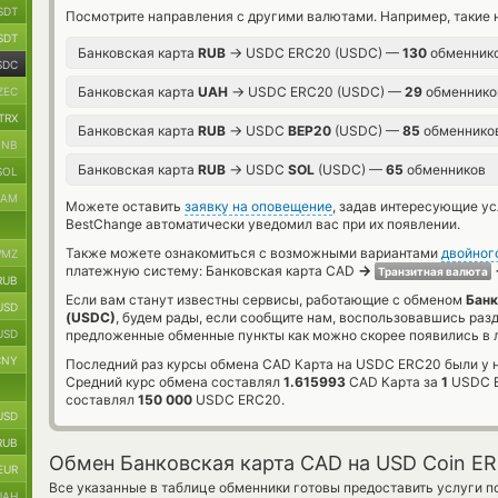
SDT
Посмотрите направления с другими валютами. Например, такие 
SDT
→
Банковская карта
RUB
USDC ERC20 (USDC) —
130
обменник
SDC
→
Банковская карта
UAH
USDC ERC20 (USDC) —
29
обменнико
ZEC
TRX
→
Банковская карта
RUB
USDC
BEP20
(USDC) —
85
обменнико
BNB
→
Банковская карта
RUB
USDC
SOL
(USDC) —
65
обменников
SOL
RAM
Можете оставить
заявку на оповещение
, задав интересующие у
BestChange автоматически уведомил вас при их появлении.
Также можете ознакомиться с возможными вариантами
двойног
MZ
→
платежную систему: Банковская карта CAD
Транзитная валюта
RUB
Если вам станут известны сервисы, работающие с обменом
Банк
USD
(USDC)
, будем рады, если сообщите нам, воспользовавшись раз
USD
предложенные обменные пункты как можно скорее появились в л
CNY
Последний раз курсы обмена CAD Карта на USDC ERC20 были у н
Средний курс обмена составлял
1.615993
CAD Карта за
1
USDC E
составлял
150 000
USDC ERC20.
USD
RUB
Обмен Банковская карта CAD на USD Coin E
EUR
Все указанные в таблице обменники готовы предоставить услуги п
UAH