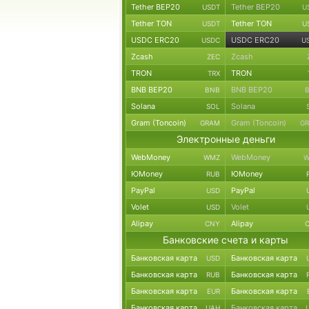
Tether BEP20
Tether BEP20
USDT
U
Tether TON
Tether TON
USDT
U
USDC ERC20
USDC ERC20
USDC
U
Zcash
Zcash
ZEC
TRON
TRON
TRX
BNB BEP20
BNB BEP20
BNB
Solana
Solana
SOL
Gram (Toncoin)
Gram (Toncoin)
GRAM
G
Электронные деньги
WebMoney
WebMoney
WMZ
W
ЮMoney
ЮMoney
RUB
PayPal
PayPal
USD
Volet
Volet
USD
Alipay
Alipay
CNY
Банковские счета и карты
Банковская карта
Банковская карта
USD
Банковская карта
Банковская карта
RUB
Банковская карта
Банковская карта
EUR
Банковская карта
Банковская карта
UAH