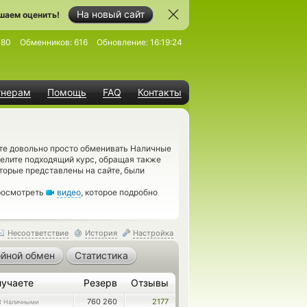
На новый сайт
шаем оценить!
780
Обменников:
616
Обновление:
16:19:24
тнерам
Помощь
FAQ
Контакты
ете довольно просто обменивать Наличные
елите подходящий курс, обращая также
торые представлены на сайте, были
просмотреть
видео
, которое подробно
Несоответствие
История
Настройка
йной обмен
Статистика
лучаете
Резерв
Отзывы
760 260
2177
R Наличными