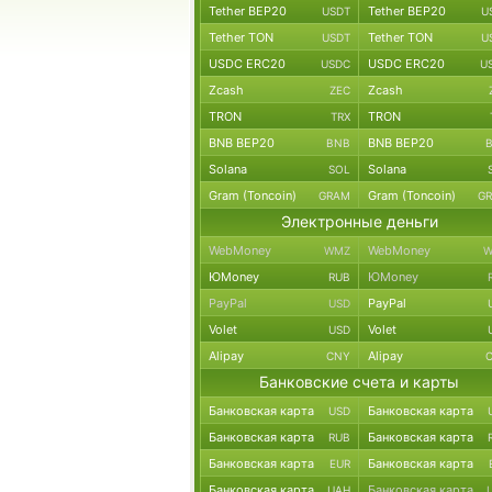
Tether BEP20
Tether BEP20
USDT
U
Tether TON
Tether TON
USDT
U
USDC ERC20
USDC ERC20
USDC
U
Zcash
Zcash
ZEC
TRON
TRON
TRX
BNB BEP20
BNB BEP20
BNB
Solana
Solana
SOL
Gram (Toncoin)
Gram (Toncoin)
GRAM
G
Электронные деньги
WebMoney
WebMoney
WMZ
W
ЮMoney
ЮMoney
RUB
PayPal
PayPal
USD
Volet
Volet
USD
Alipay
Alipay
CNY
Банковские счета и карты
Банковская карта
Банковская карта
USD
Банковская карта
Банковская карта
RUB
Банковская карта
Банковская карта
EUR
Банковская карта
Банковская карта
UAH