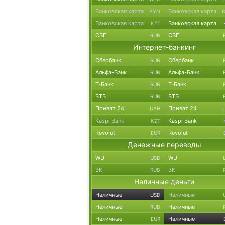
Банковская карта
Банковская карта
BYN
Банковская карта
Банковская карта
KZT
СБП
СБП
RUB
Интернет-банкинг
Сбербанк
Сбербанк
RUB
Альфа-Банк
Альфа-Банк
RUB
Т-Банк
Т-Банк
RUB
ВТБ
ВТБ
RUB
Приват 24
Приват 24
UAH
Kaspi Bank
Kaspi Bank
KZT
Revolut
Revolut
EUR
Денежные переводы
WU
WU
USD
ЗК
ЗК
RUB
Наличные деньги
Наличные
Наличные
USD
Наличные
Наличные
RUB
Наличные
Наличные
EUR