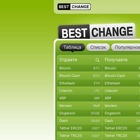
Таблица
Список
Популярно
Bitcoin
Bitcoin
BTC
Bitcoin Cash
Bitcoin Cash
BCH
Ethereum
Ethereum
ETH
Litecoin
Litecoin
LTC
XRP
XRP
XRP
Monero
Monero
XMR
Dogecoin
Dogecoin
DOGE
D
Dash
Dash
DASH
D
Tether ERC20
Tether ERC20
USDT
U
Tether TRC20
Tether TRC20
USDT
U