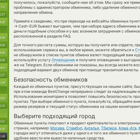
получилось, пожалуйста, сообщите нам об этом. Мы сразу же пр
BYN
проблемы с администратором обменника, либо удаление обменного 
направления обмена.
KZT
Примите к сведению, что при переходе на вебсайты обменных пунк
RUB
→
Cash-EUR бывают выгоднее, чем при наборе адреса обменника вр
деньги подобным способом и у вас возникли затруднения с обмено
расположенной в разделе FAQ.
RUB
Для точного расчета суммы, которую вы получаете или отдаете, п
RUB
использования сервиса вы, в любое время, можете обратиться к
Ст
RUB
не обнаружили в списке пунктов обмена валют подходящий вам курс
используйте услугу
Оповещение
и получите оповещение о выгодном
RUB
же на Telegram. Если обменники не показаны, вы всегда можете в
UAH
подходящий вариант двух обменов при помощи транзитной валюты.
KZT
Безопасность обменников
EUR
Каждый из обменных пунктов, присутствующих на нашем сайте, бы
при этом команда BestChange непрерывно следит за надлежащим и
Использование мониторинга позволяет повысить безопасность пр
USD
пунктах. При выборе обменного пункта, пожалуйста, обращайте вн
RUB
размер резервов и текущий статус обменника на нашем мониторинг
Выберите подходящий город
USD
Обменные пункты покупают и продают криптовалюты и электронные
странах, например:
Москва
,
Стамбул
,
Анталья
,
Тбилиси
,
Алма-Ата
,
RUB
городах могут отличаться даже у одного и того же обменного пункт
EUR
удобнее ввести или вывести наличные средства.