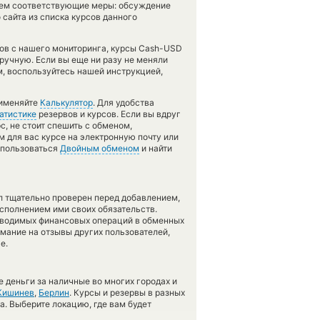
имем соответствующие меры: обсуждение
сайта из списка курсов данного
тов с нашего мониторинга, курсы Cash-USD
учную. Если вы еще ни разу не меняли
м, воспользуйтесь нашей инструкцией,
рименяйте
Калькулятор
. Для удобства
атистике
резервов и курсов. Если вы вдруг
, не стоит спешить с обменом,
 для вас курсе на электронную почту или
оспользоваться
Двойным обменом
и найти
л тщательно проверен перед добавлением,
сполнением ими своих обязательств.
оводимых финансовых операций в обменных
имание на отзывы других пользователей,
е.
 деньги за наличные во многих городах и
Кишинев
,
Берлин
. Курсы и резервы в разных
а. Выберите локацию, где вам будет