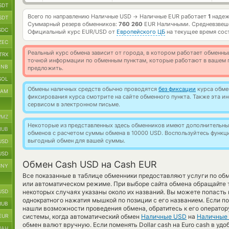
SDT
Всего по направлению Наличные USD
Наличные EUR работает
1
надеж
→
SDT
Суммарный резерв обменников:
760 260
EUR Наличными.
Средневзвеш
SDC
Официальный курс
EUR/USD
от
Европейского ЦБ
на текущее время сос
ZEC
Реальный курс обмена зависит от города, в котором работает обменны
TRX
точной информации по обменным пунктам, которые работают в вашем г
BNB
предложить.
SOL
Обмены наличных средств обычно проводятся
без фиксации
курса обмен
RAM
фиксирования курса смотрите на сайте обменного пункта. Также эта 
сервисом в электронном письме.
MZ
Некоторые из представленных здесь обменников имеют дополнительные
RUB
обменов с расчетом суммы обмена в 10000 USD. Воспользуйтесь функ
выгодный обмен для вашей суммы.
USD
USD
Обмен Cash USD на Cash EUR
CNY
Все показанные в таблице обменники предоставляют услуги по о
или автоматическом режиме. При выборе сайта обмена обращайте т
USD
некоторых случаях указаны около их названий. Вы можете попасть
однократного нажатия мышкой по позиции с его названием. Если по
RUB
нашли возможности проведения обмена, обратитесь к его оператор
EUR
системы, когда автоматический обмен
Наличные USD
на
Наличные
обмен валют вручную. Если поменять Dollar cash на Euro cash в уд
UAH