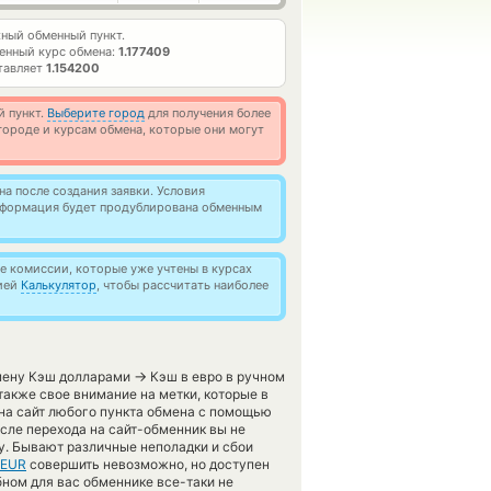
ный обменный пункт.
енный курс обмена:
1.177409
тавляет
1.154200
й пункт.
Выберите город
для получения более
ороде и курсам обмена, которые они могут
а после создания заявки. Условия
информация будет продублирована обменным
 комиссии, которые уже учтены в курсах
цией
Калькулятор
, чтобы рассчитать наиболее
→
бмену Кэш долларами
Кэш в евро в ручном
акже свое внимание на метки, которые в
 на сайт любого пункта обмена с помощью
сле перехода на сайт-обменник вы не
у. Бывают различные неполадки и сбои
 EUR
совершить невозможно, но доступен
обном для вас обменнике все-таки не