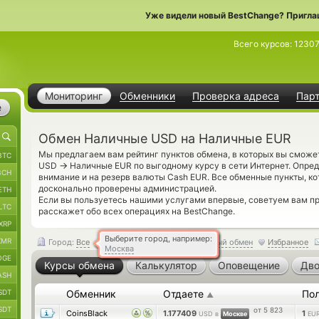
Уже видели новый BestChange? Пригла
Всего курсов:
1230
Мониторинг
Обменники
Проверка адреса
Пар
е
Обмен Наличные USD на Наличные EUR
Мы предлагаем вам рейтинг пунктов обмена, в которых вы смож
BTC
→
USD
Наличные EUR по выгодному курсу в сети Интернет. Опред
BCH
внимание и на резерв валюты Cash EUR. Все обменные пункты, ко
досконально проверены администрацией.
ETH
Если вы пользуетесь нашими услугами впервые, советуем вам 
LTC
расскажет обо всех операциях на BestChange.
XRP
Выберите город, например:
XMR
Город:
Все
Обратный обмен
Избранное
Москва
OGE
Курсы обмена
Калькулятор
Оповещение
Дво
ASH
SDT
Обменник
Отдаете
По
▲
SDT
от 5 823
CoinsBlack
1.177409
1
USD в
Москве
EU