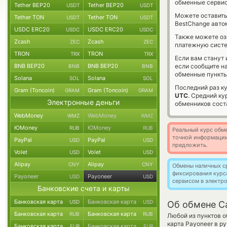
обменные сервис
Tether BEP20
Tether BEP20
USDT
USDT
Можете оставит
Tether TON
Tether TON
USDT
USDT
BestChange авто
USDC ERC20
USDC ERC20
USDC
USDC
Также можете о
Zcash
Zcash
ZEC
ZEC
платежную сист
TRON
TRON
TRX
TRX
Если вам станут
BNB BEP20
BNB BEP20
если сообщите н
BNB
BNB
обменные пункты
Solana
Solana
SOL
SOL
Последний раз к
Gram (Toncoin)
Gram (Toncoin)
GRAM
GRAM
UTC
. Средний к
Электронные деньги
обменников сос
WebMoney
WebMoney
WMZ
WMZ
ЮMoney
ЮMoney
RUB
RUB
Реальный курс обме
точной информации
PayPal
PayPal
USD
USD
предложить.
Volet
Volet
USD
USD
Alipay
Alipay
CNY
CNY
Обмены наличных с
фиксирования курс
Payoneer
Payoneer
USD
USD
сервисом в электр
Банковские счета и карты
Банковская карта
Банковская карта
USD
USD
Об обмене C
Банковская карта
Банковская карта
RUB
RUB
Любой из пунктов о
карта Payoneer в р
Банковская карта
Банковская карта
EUR
EUR