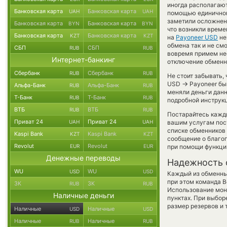
иногда располагают
Банковская карта
Банковская карта
UAH
UAH
помощью единичного
заметили осложнени
Банковская карта
Банковская карта
BYN
BYN
что возникли време
Банковская карта
Банковская карта
KZT
KZT
на
Payoneer USD
не
обмена так и не смо
СБП
СБП
RUB
RUB
вовремя примем не
Интернет-банкинг
отключение обменно
Сбербанк
Сбербанк
RUB
RUB
Не стоит забывать,
→
USD
Payoneer быв
Альфа-Банк
Альфа-Банк
RUB
RUB
меняли деньги данн
Т-Банк
Т-Банк
RUB
RUB
подробной инструкц
ВТБ
ВТБ
RUB
RUB
Постарайтесь кажд
Приват 24
Приват 24
UAH
UAH
вашим услугам пос
списке обменников 
Kaspi Bank
Kaspi Bank
KZT
KZT
сообщение о благоп
Revolut
Revolut
EUR
EUR
при помощи функц
Денежные переводы
Надежность 
WU
WU
USD
USD
Каждый из обменны
при этом команда 
ЗК
ЗК
RUB
RUB
Использование мон
Наличные деньги
пунктах. При выбор
размер резервов и 
Наличные
Наличные
USD
USD
Наличные
Наличные
RUB
RUB