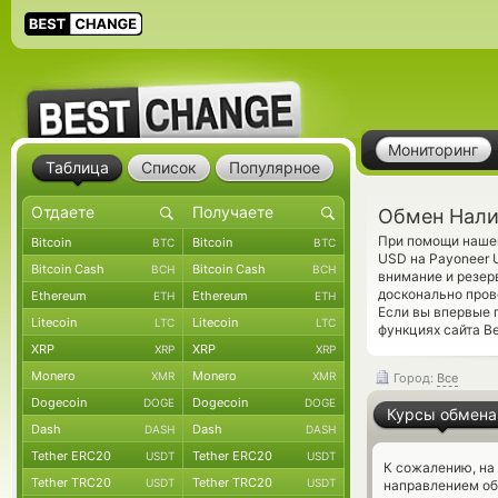
Мониторинг
Таблица
Список
Популярное
Обмен Нали
При помощи нашег
Bitcoin
Bitcoin
BTC
BTC
USD на Payoneer 
Bitcoin Cash
Bitcoin Cash
BCH
BCH
внимание и резер
досконально про
Ethereum
Ethereum
ETH
ETH
Если вы впервые 
Litecoin
Litecoin
LTC
LTC
функциях сайта Be
XRP
XRP
XRP
XRP
Monero
Monero
XMR
XMR
Город:
Все
Dogecoin
Dogecoin
DOGE
DOGE
Курсы обмена
Dash
Dash
DASH
DASH
Tether ERC20
Tether ERC20
USDT
USDT
К сожалению, на
Tether TRC20
Tether TRC20
USDT
USDT
направлением о