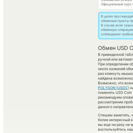
Официальный курс
В целях противоде
обменные пункты п
В случае если тра
обменную операци
соблюдения требов
Обмен USD C
В приведенной табл
ручной или автомат
При определении об
около названий обм
раз кликнуть мышко
найдена возможност
Возможно, что возн
POLYGON (USDC)
н
поменять USD Coin s
рекомендуем опове
рассмотрение пробл
данного направлени
Спешим заметить, ч
более интересный
вы еще ни разу не 
воспользуйтесь наш