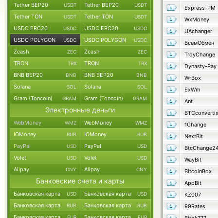
Tether BEP20
Tether BEP20
USDT
USDT
Express-PM
Tether TON
Tether TON
USDT
USDT
WxMoney
USDC ERC20
USDC ERC20
USDC
USDC
UAchanger
USDC POLYGON
USDC POLYGON
USDC
USDC
ВсемОбмен
Zcash
Zcash
ZEC
ZEC
TroyChange
TRON
TRON
TRX
TRX
Dynasty-Pay
BNB BEP20
BNB BEP20
BNB
BNB
W-Box
Solana
Solana
SOL
SOL
ExWm
Gram (Toncoin)
Gram (Toncoin)
GRAM
GRAM
Ant
Электронные деньги
BTCconverti
WebMoney
WebMoney
WMZ
WMZ
1Change
ЮMoney
ЮMoney
RUB
RUB
NextBit
PayPal
PayPal
USD
USD
BtcChange2
Volet
Volet
USD
USD
WayBit
Alipay
Alipay
CNY
CNY
BitcoinBox
Банковские счета и карты
AppBit
Банковская карта
Банковская карта
USD
USD
KZ007
Банковская карта
Банковская карта
RUB
RUB
99Rates
Банковская карта
Банковская карта
EUR
EUR