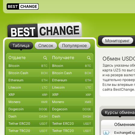
Мониторинг
Таблица
Список
Популярное
Обмен USDC
Здесь указаны о
Bitcoin
Bitcoin
BTC
BTC
карта UZS по выг
Bitcoin Cash
Bitcoin Cash
BCH
BCH
и на резерв валю
тщательно провер
Ethereum
Ethereum
ETH
ETH
Если вы впервые 
Litecoin
Litecoin
LTC
LTC
сайта BestChange.
XRP
XRP
XRP
XRP
Monero
Monero
XMR
XMR
Dogecoin
Dogecoin
DOGE
DOGE
Курсы обмена
Dash
Dash
DASH
DASH
Tether ERC20
Tether ERC20
USDT
USDT
Обменни
Tether TRC20
Tether TRC20
USDT
USDT
ExchangeExp