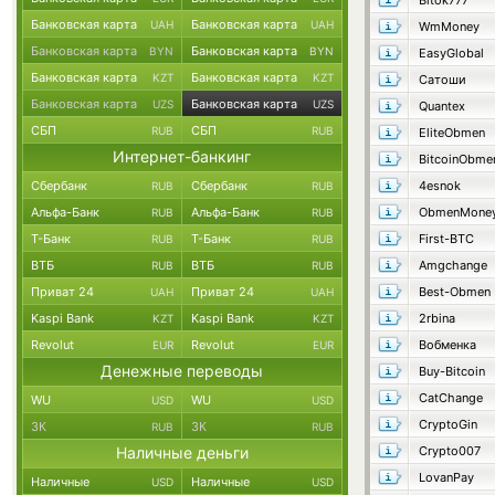
Bitok777
Банковская карта
Банковская карта
UAH
UAH
WmMoney
Банковская карта
Банковская карта
BYN
BYN
EasyGlobal
Банковская карта
Банковская карта
KZT
KZT
Сатоши
Банковская карта
Банковская карта
UZS
UZS
Quantex
СБП
СБП
RUB
RUB
EliteObmen
Интернет-банкинг
BitcoinObme
Сбербанк
Сбербанк
4esnok
RUB
RUB
Альфа-Банк
Альфа-Банк
ObmenMone
RUB
RUB
Т-Банк
Т-Банк
First-BTC
RUB
RUB
ВТБ
ВТБ
Amgchange
RUB
RUB
Приват 24
Приват 24
Best-Obmen
UAH
UAH
Kaspi Bank
Kaspi Bank
2rbina
KZT
KZT
Revolut
Revolut
Вобменка
EUR
EUR
Денежные переводы
Buy-Bitcoin
CatChange
WU
WU
USD
USD
CryptoGin
ЗК
ЗК
RUB
RUB
Наличные деньги
Crypto007
LovanPay
Наличные
Наличные
USD
USD