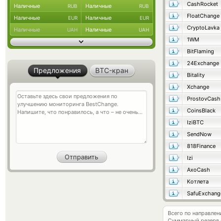
CashRocket
Наличные
Наличные
RUB
RUB
FloatChange
Наличные
Наличные
EUR
EUR
CryptoLavka
Наличные
Наличные
UAH
UAH
1WM
BitFlaming
24Exchange
Предложения
BTC-кран
Bitality
Xchange
ProstovCash
CoinsBlack
IziBTC
SendNow
818Finance
Izi
AxoCash
Котлета
SafuExchang
Всего по направл
Суммарный резерв