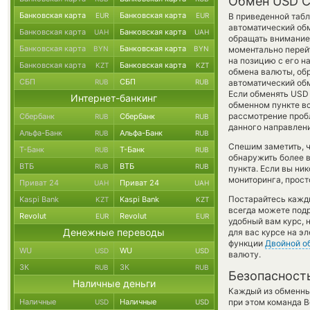
Обмен USD C
Банковская карта
Банковская карта
EUR
EUR
В приведенной табл
автоматический обм
Банковская карта
Банковская карта
UAH
UAH
обращать внимание 
Банковская карта
Банковская карта
BYN
BYN
моментально перейт
на позицию с его н
Банковская карта
Банковская карта
KZT
KZT
обмена валюты, обр
СБП
СБП
RUB
RUB
автоматический о
Если обменять USD C
Интернет-банкинг
обменном пункте вс
рассмотрение пробл
Сбербанк
Сбербанк
RUB
RUB
данного направлен
Альфа-Банк
Альфа-Банк
RUB
RUB
Спешим заметить, 
Т-Банк
Т-Банк
RUB
RUB
обнаружить более
ВТБ
ВТБ
RUB
RUB
пункта. Если вы ни
мониторинга, прост
Приват 24
Приват 24
UAH
UAH
Постарайтесь кажд
Kaspi Bank
Kaspi Bank
KZT
KZT
всегда можете под
Revolut
Revolut
EUR
EUR
удобный вам курс, 
Денежные переводы
для вас курсе на э
функции
Двойной о
WU
WU
USD
USD
валюту.
ЗК
ЗК
RUB
RUB
Безопасност
Наличные деньги
Каждый из обменны
Наличные
Наличные
при этом команда 
USD
USD