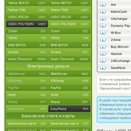
Tether BEP20
Tether BEP20
USDT
USDT
Ant
Tether TON
Tether TON
USDT
USDT
MafinCash
USDC ERC20
USDC ERC20
USDC
USDC
UAchanger
USDC POLYGON
USDC POLYGON
USDC
USDC
Dynasty-Pay
Zcash
Zcash
ZEC
ZEC
W-Box
TRON
TRON
TRX
TRX
2rbina
BNB BEP20
BNB BEP20
BNB
BNB
Buy-Bitcoin
Solana
Solana
SOL
SOL
4esnok
Gram (Toncoin)
Gram (Toncoin)
GRAM
GRAM
24Exchange
Электронные деньги
SendNow
WebMoney
WebMoney
WMZ
WMZ
Всего по направл
ЮMoney
ЮMoney
RUB
RUB
Суммарный резерв
PayPal
PayPal
USD
USD
Официальный курс
Volet
Volet
USD
USD
В целях противоде
Alipay
Alipay
CNY
CNY
обменные пункты п
EasyPaisa
EasyPaisa
PKR
PKR
В случае если тра
обменную операци
Банковские счета и карты
соблюдения требов
Банковская карта
Банковская карта
USD
USD
Банковская карта
Банковская карта
RUB
RUB