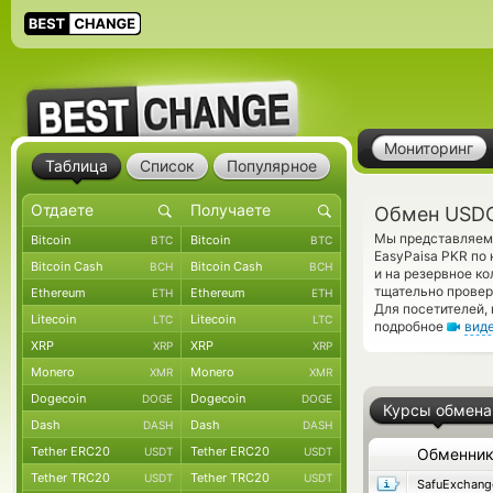
Мониторинг
Таблица
Список
Популярное
Обмен USDC
Мы представляем 
Bitcoin
Bitcoin
BTC
BTC
EasyPaisa PKR по
Bitcoin Cash
Bitcoin Cash
BCH
BCH
и на резервное к
тщательно провер
Ethereum
Ethereum
ETH
ETH
Для посетителей,
Litecoin
Litecoin
LTC
LTC
подробное
вид
XRP
XRP
XRP
XRP
Monero
Monero
XMR
XMR
Dogecoin
Dogecoin
DOGE
DOGE
Курсы обмена
Dash
Dash
DASH
DASH
Tether ERC20
Tether ERC20
USDT
USDT
Обменни
Tether TRC20
Tether TRC20
USDT
USDT
SafuExchang