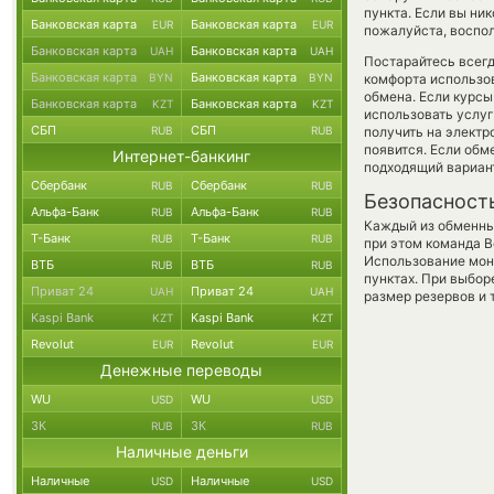
пункта. Если вы ни
Банковская карта
Банковская карта
EUR
EUR
пожалуйста, воспол
Банковская карта
Банковская карта
UAH
UAH
Постарайтесь всег
Банковская карта
Банковская карта
BYN
BYN
комфорта использов
обмена. Если курсы
Банковская карта
Банковская карта
KZT
KZT
использовать услу
СБП
СБП
RUB
RUB
получить на электр
появится. Если обм
Интернет-банкинг
подходящий вариан
Сбербанк
Сбербанк
RUB
RUB
Безопасност
Альфа-Банк
Альфа-Банк
RUB
RUB
Каждый из обменны
Т-Банк
Т-Банк
RUB
RUB
при этом команда 
Использование мон
ВТБ
ВТБ
RUB
RUB
пунктах. При выбор
Приват 24
Приват 24
UAH
UAH
размер резервов и 
Kaspi Bank
Kaspi Bank
KZT
KZT
Revolut
Revolut
EUR
EUR
Денежные переводы
WU
WU
USD
USD
ЗК
ЗК
RUB
RUB
Наличные деньги
Наличные
Наличные
USD
USD