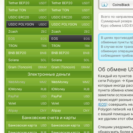
Tether BEP20
Tether BEP20
USDT
USDT
CoinsBlack
Tether TON
Tether TON
USDT
USDT
Всего по направл
USDC ERC20
USDC ERC20
USDC
USDC
Суммарный резерв
USDC POLYGON
USDC POLYGON
USDC
USDC
Курс обмена
USD/E
Zcash
Zcash
ZEC
ZEC
В целях противоде
EOS
EOS
EOS
EOS
обменные пункты п
TRON
TRON
TRX
TRX
В случае если тра
обменную операци
BNB BEP20
BNB BEP20
BNB
BNB
соблюдения требов
Solana
Solana
SOL
SOL
Gram (Toncoin)
Gram (Toncoin)
GRAM
GRAM
Об обмене U
Электронные деньги
Каждый из пунктов 
→
сети Polygon
Крип
WebMoney
WebMoney
WMZ
WMZ
которые иногда рас
ЮMoney
ЮMoney
RUB
RUB
пункта обмена клик
заметили осложнен
PayPal
PayPal
USD
USD
происходят разные 
Volet
Volet
USD
USD
(EOS)
совершить нел
Polygon network на 
Alipay
Alipay
CNY
CNY
с вашей помощью м
Банковские счета и карты
же удалим этот обм
Банковская карта
Банковская карта
USD
USD
Спешим уведомить,
обнаружить более
Банковская карта
Банковская карта
RUB
RUB