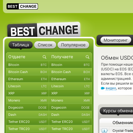
Мониторинг
Таблица
Список
Популярное
Обмен USDC
При помощи нашег
Bitcoin
Bitcoin
BTC
BTC
(USDC) на EOS (E
Bitcoin Cash
Bitcoin Cash
BCH
BCH
валюты EOS. Все 
администрацией.
Ethereum
Ethereum
ETH
ETH
Если вы решили в
Litecoin
Litecoin
LTC
LTC
видео
, которо
XRP
XRP
XRP
XRP
Monero
Monero
XMR
XMR
Dogecoin
Dogecoin
DOGE
DOGE
Курсы обмена
Dash
Dash
DASH
DASH
Tether ERC20
Tether ERC20
USDT
USDT
Обменни
Tether TRC20
Tether TRC20
USDT
USDT
Crystal-Trad