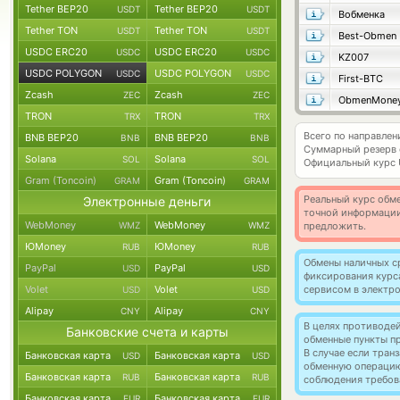
Tether BEP20
Tether BEP20
USDT
USDT
Вобменка
Tether TON
Tether TON
USDT
USDT
Best-Obmen
USDC ERC20
USDC ERC20
USDC
USDC
KZ007
USDC POLYGON
USDC POLYGON
USDC
USDC
First-BTC
Zcash
Zcash
ZEC
ZEC
ObmenMone
TRON
TRON
TRX
TRX
Всего по направл
BNB BEP20
BNB BEP20
BNB
BNB
Суммарный резерв
Solana
Solana
SOL
SOL
Официальный курс
Gram (Toncoin)
Gram (Toncoin)
GRAM
GRAM
Реальный курс обме
Электронные деньги
точной информации
WebMoney
WebMoney
WMZ
WMZ
предложить.
ЮMoney
ЮMoney
RUB
RUB
Обмены наличных с
PayPal
PayPal
USD
USD
фиксирования курс
Volet
Volet
сервисом в электр
USD
USD
Alipay
Alipay
CNY
CNY
В целях противоде
Банковские счета и карты
обменные пункты п
В случае если тра
Банковская карта
Банковская карта
USD
USD
обменную операци
Банковская карта
Банковская карта
RUB
RUB
соблюдения требов
Банковская карта
Банковская карта
EUR
EUR