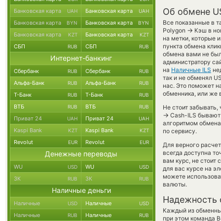
Об обмене U
Банковская карта
Банковская карта
UAH
UAH
Все показанные в т
Банковская карта
Банковская карта
BYN
BYN
→
Polygon
Кэш в но
Банковская карта
Банковская карта
KZT
KZT
на метки, которые 
пункта обмена клик
СБП
СБП
RUB
RUB
обмена вами не был
Интернет-банкинг
администратору сай
на
Наличные ILS
нед
Сбербанк
Сбербанк
RUB
RUB
так и не обменял US
Альфа-Банк
Альфа-Банк
RUB
RUB
нас. Это поможет 
обменника, или же 
Т-Банк
Т-Банк
RUB
RUB
ВТБ
ВТБ
RUB
RUB
Не стоит забывать,
→
Cash-ILS бывают 
Приват 24
Приват 24
UAH
UAH
алгоритмом обмена 
Kaspi Bank
Kaspi Bank
KZT
KZT
по сервису.
Revolut
Revolut
EUR
EUR
Для верного расчет
всегда доступна т
Денежные переводы
вам курс, не стоит
WU
WU
USD
USD
для вас курсе на э
можете использов
ЗК
ЗК
RUB
RUB
валюты.
Наличные деньги
Надежность 
Наличные
Наличные
USD
USD
Каждый из обменны
Наличные
Наличные
RUB
RUB
при этом команда 