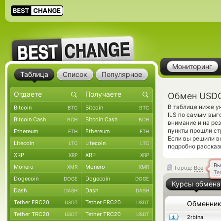
Мониторинг
Таблица
Список
Популярное
Обмен USDC
В таблице ниже у
Bitcoin
Bitcoin
BTC
BTC
ILS по самым выг
Bitcoin Cash
Bitcoin Cash
BCH
BCH
внимание и на ре
пункты прошли ст
Ethereum
Ethereum
ETH
ETH
Если вы решили в
Litecoin
Litecoin
LTC
LTC
подробно рассказ
XRP
XRP
XRP
XRP
Вы
Monero
Monero
XMR
XMR
Город:
Все
Те
Dogecoin
Dogecoin
DOGE
DOGE
Курсы обмена
Dash
Dash
DASH
DASH
Tether ERC20
Tether ERC20
USDT
USDT
Обменни
Tether TRC20
Tether TRC20
USDT
USDT
2rbina