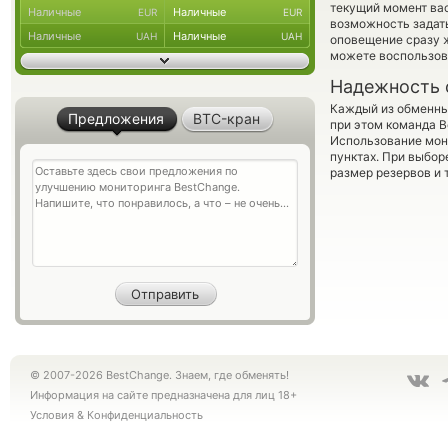
текущий момент вас
Наличные
Наличные
EUR
EUR
возможность задать
Наличные
Наличные
UAH
UAH
оповещение сразу ж
можете воспользо
Надежность 
Каждый из обменны
Предложения
BTC-кран
при этом команда 
Использование мон
пунктах. При выбор
размер резервов и 
© 2007-2026 BestChange. Знаем, где обменять!
Информация на сайте предназначена для лиц 18+
Условия
&
Конфиденциальность