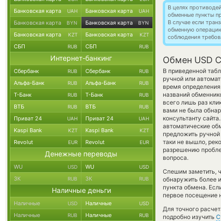
В целях противоде
Банковская карта
Банковская карта
UAH
UAH
обменные пункты п
В случае если тра
Банковская карта
Банковская карта
BYN
BYN
обменную операци
Банковская карта
Банковская карта
KZT
KZT
соблюдения требов
СБП
СБП
RUB
RUB
Интернет-банкинг
Обмен USD C
В приведенной табл
Сбербанк
Сбербанк
RUB
RUB
ручной или автомат
Альфа-Банк
Альфа-Банк
RUB
RUB
время определения 
названий обменнико
Т-Банк
Т-Банк
RUB
RUB
всего лишь раз кли
ВТБ
ВТБ
RUB
RUB
вами не была обнар
консультанту сайта
Приват 24
Приват 24
UAH
UAH
автоматические о
Kaspi Bank
Kaspi Bank
KZT
KZT
предложить ручной о
таки не вышло, рек
Revolut
Revolut
EUR
EUR
разрешению проблем
Денежные переводы
вопроса.
WU
WU
USD
USD
Спешим заметить, 
ЗК
ЗК
RUB
RUB
обнаружить более
пункта обмена. Есл
Наличные деньги
первое посещение н
Наличные
Наличные
USD
USD
Для точного расчет
Наличные
Наличные
RUB
RUB
подробно изучить
С