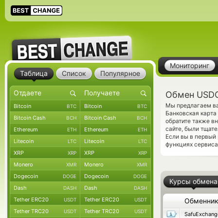
Мониторинг
Таблица
Список
Популярное
Обмен USDC
Мы предлагаем ва
Bitcoin
Bitcoin
BTC
BTC
Банковская карта
Bitcoin Cash
Bitcoin Cash
BCH
BCH
обратите также в
сайте, были тщат
Ethereum
Ethereum
ETH
ETH
Если вы в первый
Litecoin
Litecoin
LTC
LTC
функциях сервиса
XRP
XRP
XRP
XRP
Monero
Monero
XMR
XMR
Dogecoin
Dogecoin
DOGE
DOGE
Курсы обмена
Dash
Dash
DASH
DASH
Tether ERC20
Tether ERC20
USDT
USDT
Обменни
Tether TRC20
Tether TRC20
USDT
USDT
SafuExchang