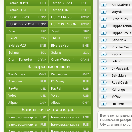
Tether BEP20
Tether BEP20
USDT
USDT
ВсемОбмен
Tether TON
Tether TON
USDT
USDT
WayBit
USDC ERC20
USDC ERC20
USDC
USDC
BitcoinBox
USDC POLYGON
USDC POLYGON
USDC
USDC
CryptoXchan
Zcash
Zcash
ZEC
ZEC
Crypto-Polis
TRON
TRON
TRX
TRX
SendNow
BNB BEP20
BNB BEP20
BNB
BNB
ProstovCash
Solana
Solana
SOL
SOL
Касса
Gram (Toncoin)
Gram (Toncoin)
GRAM
GRAM
IziBTC
Электронные деньги
24PayBank
WebMoney
WebMoney
WMZ
WMZ
BaksMan
ЮMoney
ЮMoney
RUB
RUB
RoyalCash
PayPal
PayPal
USD
USD
Xchange
Volet
Volet
USD
USD
X-Pay
Alipay
Alipay
CNY
CNY
ПоТеме
Банковские счета и карты
Всего по направл
Банковская карта
Банковская карта
USD
USD
Суммарный резерв
Банковская карта
Банковская карта
Официальный курс
RUB
RUB
Банковская карта
Банковская карта
EUR
EUR