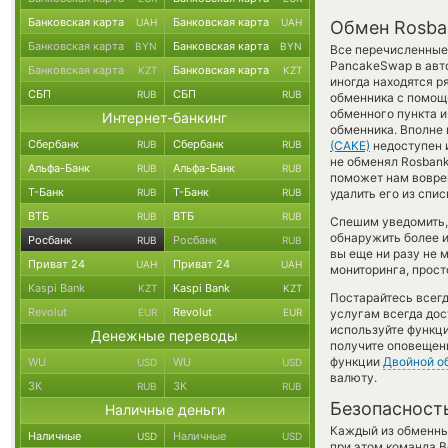
Банковская карта
Банковская карта
UAH
UAH
Обмен Rosba
Банковская карта
Банковская карта
BYN
BYN
Все перечисленные
PancakeSwap в авт
Банковская карта
Банковская карта
KZT
KZT
иногда находятся р
СБП
СБП
RUB
RUB
обменника с помощь
обменного пункта и
Интернет-банкинг
обменника. Вполне 
Сбербанк
Сбербанк
RUB
RUB
(CAKE)
недоступен и
не обменял Rosbank
Альфа-Банк
Альфа-Банк
RUB
RUB
поможет нам вовре
Т-Банк
Т-Банк
RUB
RUB
удалить его из спи
ВТБ
ВТБ
RUB
RUB
Спешим уведомить,
обнаружить более 
Росбанк
Росбанк
RUB
RUB
вы еще ни разу не 
Приват 24
Приват 24
UAH
UAH
мониторинга, прост
Kaspi Bank
Kaspi Bank
KZT
KZT
Постарайтесь всег
Revolut
Revolut
EUR
EUR
услугам всегда до
используйте функ
Денежные переводы
получите оповещени
функции
Двойной о
WU
WU
USD
USD
валюту.
ЗК
ЗК
RUB
RUB
Безопасност
Наличные деньги
Каждый из обменны
Наличные
Наличные
USD
USD
при этом команда 