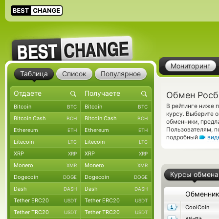
Мониторинг
Таблица
Список
Популярное
Обмен Росб
В рейтинге ниже 
Bitcoin
Bitcoin
BTC
BTC
курсу. Выберите 
Bitcoin Cash
Bitcoin Cash
BCH
BCH
обменники, предл
Пользователям, п
Ethereum
Ethereum
ETH
ETH
подробный
вид
Litecoin
Litecoin
LTC
LTC
XRP
XRP
XRP
XRP
Monero
Monero
XMR
XMR
Курсы обмена
Dogecoin
Dogecoin
DOGE
DOGE
Dash
Dash
DASH
DASH
Обменни
Tether ERC20
Tether ERC20
USDT
USDT
CoolCoin
Tether TRC20
Tether TRC20
USDT
USDT