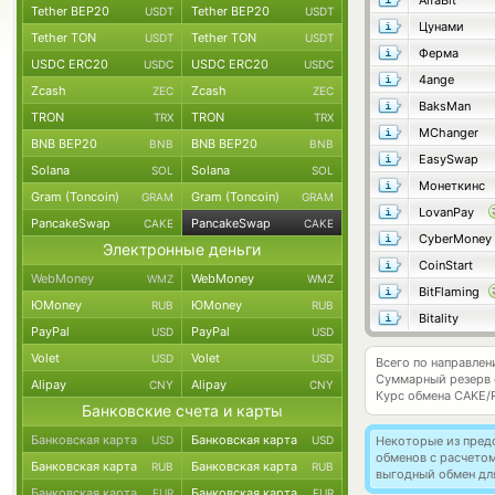
AlfaBit
Tether BEP20
Tether BEP20
USDT
USDT
Цунами
Tether TON
Tether TON
USDT
USDT
Ферма
USDC ERC20
USDC ERC20
USDC
USDC
4ange
Zcash
Zcash
ZEC
ZEC
BaksMan
TRON
TRON
TRX
TRX
MChanger
BNB BEP20
BNB BEP20
BNB
BNB
EasySwap
Solana
Solana
SOL
SOL
Монеткинс
Gram (Toncoin)
Gram (Toncoin)
GRAM
GRAM
LovanPay
PancakeSwap
PancakeSwap
CAKE
CAKE
CyberMoney
Электронные деньги
CoinStart
WebMoney
WebMoney
WMZ
WMZ
BitFlaming
ЮMoney
ЮMoney
RUB
RUB
Bitality
PayPal
PayPal
USD
USD
Volet
Volet
USD
USD
Всего по направле
Суммарный резерв
Alipay
Alipay
CNY
CNY
Курс обмена
CAKE/
Банковские счета и карты
Банковская карта
Банковская карта
USD
USD
Некоторые из пред
обменов с расчето
Банковская карта
Банковская карта
RUB
RUB
выгодный обмен дл
Банковская карта
Банковская карта
EUR
EUR