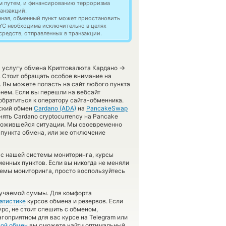
м путем, и финансированию терроризма
анзакций.
нная, обменный пункт может приостановить
YC необходима исключительно в целях
редств, отправленных в транзакции.
→
ть услугу обмена Криптовалюта Кардано
 Стоит обращать особое внимание на
. Вы можете попасть на сайт любого пункта
нем. Если вы перешли на вебсайт
братиться к оператору сайта-обменника.
еский обмен
Cardano (ADA)
на
PancakeSwap
ять Cardano cryptocurrency на Pancake
 сложившейся ситуации. Мы своевременно
пункта обмена, или же отключение
а с нашей системы мониторинга, курсы
енных пунктов. Если вы никогда не меняли
емы мониторинга, просто воспользуйтесь
лучаемой суммы. Для комфорта
атистике
курсов обмена и резервов. Если
рс, не стоит спешить с обменом,
гоприятном для вас курсе на Telegram или
ой обмен
вы сможете найти оптимальный