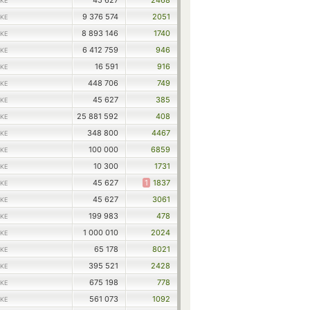
45 627
2468
KE
9 376 574
2051
KE
8 893 146
1740
KE
6 412 759
946
KE
16 591
916
KE
448 706
749
KE
45 627
385
KE
25 881 592
408
KE
348 800
4467
KE
100 000
6859
KE
10 300
1731
KE
45 627
1
1837
KE
45 627
3061
KE
199 983
478
KE
1 000 010
2024
KE
65 178
8021
KE
395 521
2428
KE
675 198
778
KE
561 073
1092
KE