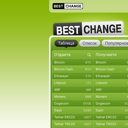
Таблица
Список
Популярно
Bitcoin
Bitcoin
BTC
Bitcoin Cash
Bitcoin Cash
BCH
Ethereum
Ethereum
ETH
Litecoin
Litecoin
LTC
XRP
XRP
XRP
Monero
Monero
XMR
Dogecoin
Dogecoin
DOGE
D
Dash
Dash
DASH
D
Tether ERC20
Tether ERC20
USDT
U
Tether TRC20
Tether TRC20
USDT
U