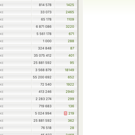
814 578
1425
KE
33 073
2465
KE
65 178
1109
KE
6 871 086
3220
KE
5 561 178
671
KE
1 000
288
KE
324 848
87
KE
35 075 412
401
KE
25 881 592
95
KE
3 568 879
18149
KE
55 200 692
652
KE
72 540
1922
KE
413 246
2940
KE
2 283 274
299
KE
719 683
136
KE
5 024 994
1
219
KE
25 881 592
362
KE
76 518
28
KE