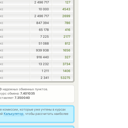
2 496 717
127
KE
10 000
4543
KE
2 496 717
2699
KE
847 394
786
KE
65 178
416
KE
7 225
2177
KE
51 088
812
KE
939 938
1656
KE
916 440
327
KE
13 232
3734
KE
1 211
1406
KE
2 341
53275
KE
0
надежных обменных пунктов.
курс обмена:
7.401035
оставляет
7.350040
 комиссии, которые уже учтены в курсах
ией
Калькулятор
, чтобы рассчитать наиболее