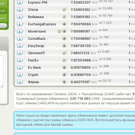
от 10 757
Express-PM
7.53402337
1
ADA
CA
RUB
от 13 455
2rbina
7.53905182
1
ADA
CA
EUR
от 10 764
Вобменка
7.53905182
1
ADA
CA
UAH
от 7 253
ExchangeExpress
7.55476084
1
ADA
CA
от 641
Монеткинс
7.60696197
1
ADA
CA
от 797
CoinsBlack
7.70086987
1
ADA
CA
от 961
EasySwap
7.86730720
1
ADA
CA
от 5 687
ObmenoFF
7.96517213
1
ADA
CA
от 5 692
FastEx
7.97203468
1
ADA
CA
от 289
Ex-Bank
8.81979900
1
ADA
CA
от 289
Crypik
8.81980700
1
ADA
CA
от 33.73
Ферма
8.84375197
1
ADA
CA
Всего по направлению Cardano (ADA)
PancakeSwap (CAKE) работает
5
→
Суммарный резерв обменников:
230 718 983
CAKE.
Средневзвешенный 
Курс обмена
CAKE/ADA
на криптовалютных рынках на текущее время с
Некоторые из представленных здесь обменников имеют дополнительные
обменов с расчетом суммы обмена в 2000 ADA. Воспользуйтесь функц
выгодный обмен для вашей суммы.