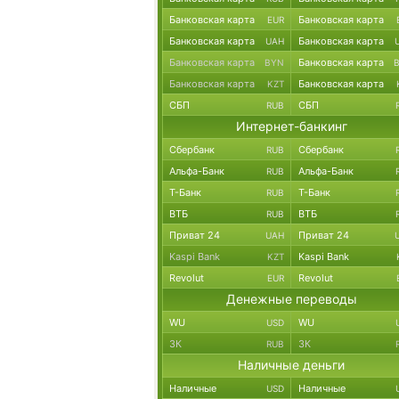
Банковская карта
Банковская карта
EUR
Банковская карта
Банковская карта
UAH
Банковская карта
Банковская карта
BYN
Банковская карта
Банковская карта
KZT
СБП
СБП
RUB
Интернет-банкинг
Сбербанк
Сбербанк
RUB
Альфа-Банк
Альфа-Банк
RUB
Т-Банк
Т-Банк
RUB
ВТБ
ВТБ
RUB
Приват 24
Приват 24
UAH
Kaspi Bank
Kaspi Bank
KZT
Revolut
Revolut
EUR
Денежные переводы
WU
WU
USD
ЗК
ЗК
RUB
Наличные деньги
Наличные
Наличные
USD