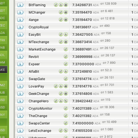
SDT
от 128 939
BitFlaming
7.34266731
1
ADA
CA
SDT
от 6 461
MChanger
7.35194470
1
ADA
CA
SDC
от 12 818
4ange
7.35194470
1
ADA
CA
ZEC
от 490
CryptoRoyal
7.36136617
1
ADA
CA
ADA
от 158
EasyBit
7.36427505
1
ADA
CA
TRX
от 280
MTexchange
7.36673414
1
ADA
CA
BNB
от 26 137
MarketExchange
7.36897491
1
ADA
CA
SOL
от 26 137
Revbit
7.36999998
1
ADA
CA
RAM
от 7 890
Expeer
7.37000000
1
ADA
CA
AKE
от 52.3
AlfaBit
7.37249810
1
ADA
CA
от 26 151
SwapGate
7.37614774
1
ADA
CA
от 51 701
MZ
LovanPay
7.37614776
1
ADA
CA
от 1 583
RUB
GeekChange
7.37614806
1
ADA
CA
от 115
USD
ChangeHero
7.39422442
1
ADA
CA
от 18 306
USD
CryptoMonitor
7.40211389
1
ADA
CA
от 158
CNY
TheChange
7.40211392
1
ADA
CA
от 10 499
SwapsCenter
7.41000000
1
ADA
CA
от 1 080
USD
LetsExchange
7.41655208
1
ADA
CA
от 3 972
RUB