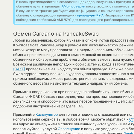
В целях противодействия легализации доходов, полученных преступны
обменные пункты проводят
AML-проверки
поступающих от клиентов тр
В случае если транзакция будет идентифицирована как высокорискова
обменную операцию для проведения
процедуры KYC
. Информация по K
соблюдения требований AML/KYC для последующего разблокирования с
Обмен Cardano на PancakeSwap
Любой из обменников, который указан в списке, готов предостави
Криптовалюта PancakeSwap в ручном или автоматическом режиме.
метки, которые могут располагаться рядом с названием обменника
обмена при помощи единичного клика мышкой по позиции с его име
обменника и обнаружили проблемы с обменом валюты, вам нужно о
Возможны различные неполадки и сбои системы, когда автоматич
(CAKE)
провести нельзя, но доступен обмен вручную. Если же помен
Swap cryptocurrency все же не удалось, просим оповестить нас о
примем необходимые меры: рассмотрение причины с владельцами 
обменного вебсайта из листинга текущего направления обмена.
Примите к сведению, что при переходе на вебсайты пунктов обмен
→
Cardano
CAKE бывают выгоднее, чем при простом посещении обм
деньги данным способом и это ваше первое посещение нашей сист
подробной инструкцией из раздела FAQ.
Применяйте
Калькулятор
для точного подсчета отдаваемой или по
использования сервиса вы, в любое время, можете обратиться к
Ст
вы вдруг не обнаружили в списке обменных пунктов удобный вам ку
воспользуйтесь услугой
Оповещение
и получите уведомление о бла
e-mail. В случае отсутствия обменников, с помощью функции
Двойн