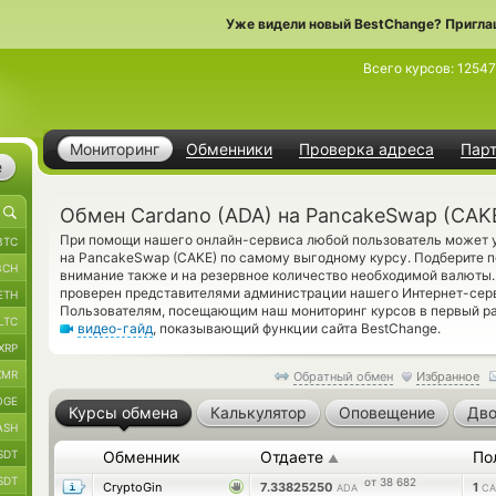
Уже видели новый BestChange? Пригла
Всего курсов:
12547
Мониторинг
Обменники
Проверка адреса
Пар
е
Обмен Cardano (ADA) на PancakeSwap (CAK
При помощи нашего онлайн-сервиса любой пользователь может уз
BTC
на PancakeSwap (CAKE) по самому выгодному курсу. Подберите п
BCH
внимание также и на резервное количество необходимой валюты
проверен представителями администрации нашего Интернет-сер
ETH
Пользователям, посещающим наш мониторинг курсов в первый ра
LTC
видео-гайд
, показывающий функции сайта BestChange.
XRP
XMR
Обратный обмен
Избранное
OGE
Курсы обмена
Калькулятор
Оповещение
Дво
ASH
SDT
Обменник
Отдаете
По
▲
SDT
от 38 682
CryptoGin
7.33825250
1
ADA
CA