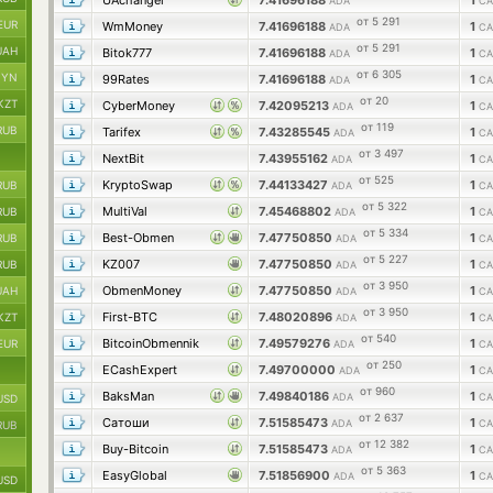
UAchanger
7.41696188
1
ADA
CA
от 5 291
EUR
WmMoney
7.41696188
1
ADA
CA
от 5 291
UAH
Bitok777
7.41696188
1
ADA
CA
от 6 305
BYN
99Rates
7.41696188
1
ADA
CA
от 20
KZT
CyberMoney
7.42095213
1
ADA
CA
от 119
RUB
Tarifex
7.43285545
1
ADA
CA
от 3 497
NextBit
7.43955162
1
ADA
CA
от 525
KryptoSwap
7.44133427
1
RUB
ADA
CA
от 5 322
MultiVal
7.45468802
1
RUB
ADA
CA
от 5 334
Best-Obmen
7.47750850
1
RUB
ADA
CA
от 5 227
KZ007
7.47750850
1
RUB
ADA
CA
от 3 950
ObmenMoney
7.47750850
1
UAH
ADA
CA
от 3 950
First-BTC
7.48020896
1
KZT
ADA
CA
от 540
BitcoinObmennik
7.49579276
1
EUR
ADA
CA
от 250
ECashExpert
7.49700000
1
ADA
CA
от 960
BaksMan
7.49840186
1
ADA
CA
USD
от 2 637
Сатоши
7.51585473
1
ADA
CA
RUB
от 12 382
Buy-Bitcoin
7.51585473
1
ADA
CA
от 5 363
EasyGlobal
7.51856900
1
ADA
CA
USD