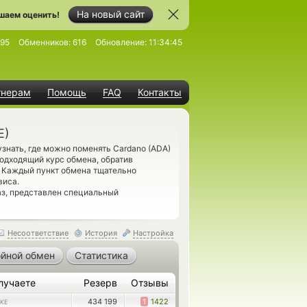
На новый сайт
шаем оценить!
95
Обменников:
616
Обновление:
11:34:45
тнерам
Помощь
FAQ
Контакты
E)
нать, где можно поменять Cardano (ADA)
одходящий курс обмена, обратив
. Каждый пункт обмена тщательно
виса.
з, представлен специальный
Несоответствие
История
Настройка
йной обмен
Статистика
лучаете
Резерв
Отзывы
434 199
1
1422
KE