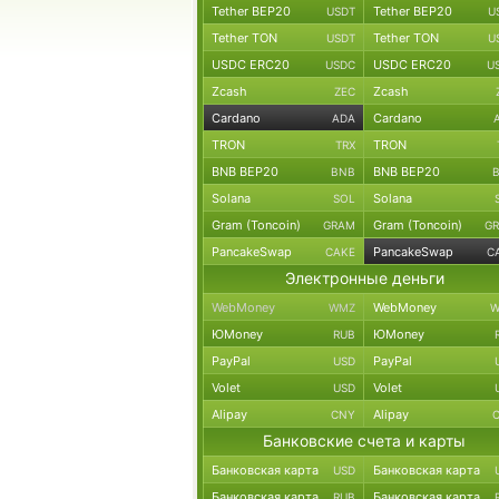
Tether BEP20
Tether BEP20
USDT
U
Tether TON
Tether TON
USDT
U
USDC ERC20
USDC ERC20
USDC
U
Zcash
Zcash
ZEC
Cardano
Cardano
ADA
TRON
TRON
TRX
BNB BEP20
BNB BEP20
BNB
Solana
Solana
SOL
Gram (Toncoin)
Gram (Toncoin)
GRAM
G
PancakeSwap
PancakeSwap
CAKE
C
Электронные деньги
WebMoney
WebMoney
WMZ
W
ЮMoney
ЮMoney
RUB
PayPal
PayPal
USD
Volet
Volet
USD
Alipay
Alipay
CNY
Банковские счета и карты
Банковская карта
Банковская карта
USD
Банковская карта
Банковская карта
RUB