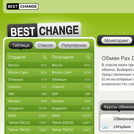
Мониторинг
Таблица
Список
Популярное
Обмен Pax D
В списке ниже пр
Bitcoin
Bitcoin
BTC
BTC
обмена. Выбирая 
Bitcoin Cash
Bitcoin Cash
BCH
BCH
представленные н
Если вы впервые 
Ethereum
Ethereum
ETH
ETH
возможностях сай
Litecoin
Litecoin
LTC
LTC
XRP
XRP
XRP
XRP
Monero
Monero
XMR
XMR
Курсы обмена
Dogecoin
Dogecoin
DOGE
DOGE
Dash
Dash
DASH
DASH
Обменни
Tether ERC20
Tether ERC20
USDT
USDT
24PayBank
Tether TRC20
Tether TRC20
USDT
USDT