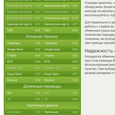
Спешим заметить, 
Банковская карта
Банковская карта
EUR
EUR
обнаружить более 
никогда не меняли 
Банковская карта
Банковская карта
UAH
UAH
воспользуйтесь под
Банковская карта
Банковская карта
BYN
BYN
Для правильного ра
Банковская карта
Банковская карта
KZT
KZT
работы с сервисом 
СБП
СБП
обменные курсы ва
RUB
RUB
появлении подходящ
Интернет-банкинг
показаны, вы всег
при помощи транзи
Сбербанк
Сбербанк
RUB
RUB
Альфа-Банк
Альфа-Банк
RUB
RUB
Надежность 
Т-Банк
Т-Банк
RUB
RUB
Каждый из обменны
при этом команда 
ВТБ
ВТБ
RUB
RUB
Использование мон
Приват 24
Приват 24
UAH
UAH
пунктах. При выбор
размер резервов и 
Kaspi Bank
Kaspi Bank
KZT
KZT
Revolut
Revolut
EUR
EUR
Денежные переводы
WU
WU
USD
USD
ЗК
ЗК
RUB
RUB
Наличные деньги
Наличные
Наличные
USD
USD