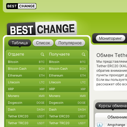
Мониторинг
Таблица
Список
Популярное
Обмен Tethe
Мы представляем 
Bitcoin
Bitcoin
BTC
BTC
Tether ERC20 (XA
Bitcoin Cash
Bitcoin Cash
BCH
BCH
обратив внимание
пункты проходят 
Ethereum
Ethereum
ETH
ETH
Если вы пользует
Litecoin
Litecoin
LTC
LTC
расскажет обо вс
XRP
XRP
XRP
XRP
Monero
Monero
XMR
XMR
Dogecoin
Dogecoin
DOGE
DOGE
Курсы обмена
Dash
Dash
DASH
DASH
Tether ERC20
Tether ERC20
USDT
USDT
Обменни
Tether TRC20
Tether TRC20
USDT
USDT
Amgchange