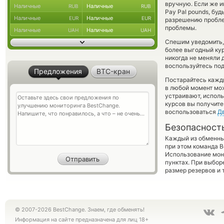
вручную. Если же ин
Наличные
Наличные
RUB
RUB
Pay Pal pounds, бу
Наличные
Наличные
EUR
EUR
разрешению пробле
проблемы.
Наличные
Наличные
UAH
UAH
Спешим уведомить,
более выгодный к
никогда не меняли 
воспользуйтесь под
Предложения
BTC-кран
Постарайтесь кажд
в любой момент мо
устраивают, испол
курсов вы получите
воспользоваться
Д
Безопасност
Каждый из обменны
при этом команда 
Использование мон
пунктах. При выбор
размер резервов и 
© 2007-2026 BestChange. Знаем, где обменять!
Информация на сайте предназначена для лиц 18+