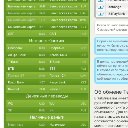
ProstovCash
Банковская карта
Банковская карта
EUR
EUR
Xchange
Банковская карта
Банковская карта
UAH
UAH
24PayBank
Банковская карта
Банковская карта
BYN
BYN
Всего по направлен
Банковская карта
Банковская карта
KZT
KZT
Суммарный резерв
СБП
СБП
RUB
RUB
Интернет-банкинг
Обратите внимание
не могут быть отр
Сбербанк
Сбербанк
RUB
RUB
оплаты/получения с
Альфа-Банк
Альфа-Банк
RUB
RUB
В целях противоде
Т-Банк
Т-Банк
RUB
RUB
обменные пункты п
ВТБ
ВТБ
RUB
RUB
В случае если тра
обменную операци
Приват 24
Приват 24
UAH
UAH
соблюдения требов
Kaspi Bank
Kaspi Bank
KZT
KZT
Revolut
Revolut
EUR
EUR
Об обмене Te
Денежные переводы
В таблице вы имеет
ручной или автомат
WU
WU
USD
USD
обменного пункта о
ЗК
ЗК
RUB
RUB
обменников. Для то
нажать мышью на ст
Наличные деньги
сложности с обмено
Наличные
Наличные
USD
USD
момент автоматиче