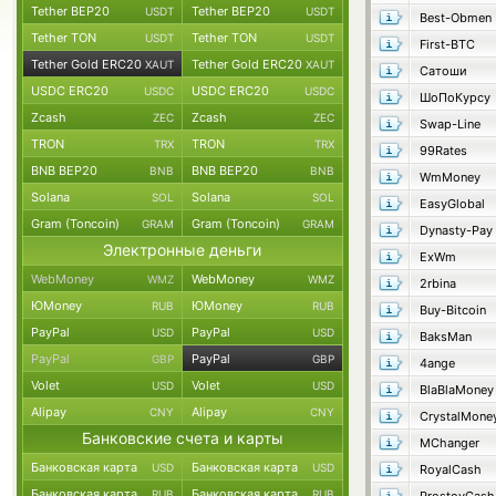
Tether BEP20
Tether BEP20
USDT
USDT
Best-Obmen
Tether TON
Tether TON
USDT
USDT
First-BTC
Tether Gold ERC20
Tether Gold ERC20
XAUT
XAUT
Сатоши
USDC ERC20
USDC ERC20
USDC
USDC
ШоПоКурсу
Zcash
Zcash
ZEC
ZEC
Swap-Line
TRON
TRON
TRX
TRX
99Rates
BNB BEP20
BNB BEP20
BNB
BNB
WmMoney
Solana
Solana
SOL
SOL
EasyGlobal
Gram (Toncoin)
Gram (Toncoin)
GRAM
GRAM
Dynasty-Pay
Электронные деньги
ExWm
WebMoney
WebMoney
WMZ
WMZ
2rbina
ЮMoney
ЮMoney
RUB
RUB
Buy-Bitcoin
PayPal
PayPal
USD
USD
BaksMan
PayPal
PayPal
GBP
GBP
4ange
Volet
Volet
USD
USD
BlaBlaMoney
Alipay
Alipay
CNY
CNY
CrystalMone
Банковские счета и карты
MChanger
Банковская карта
Банковская карта
USD
USD
RoyalCash
Банковская карта
Банковская карта
RUB
RUB