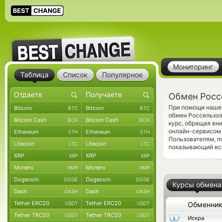
Мониторинг
Таблица
Список
Популярное
Обмен Росс
При помощи нашег
Bitcoin
Bitcoin
BTC
BTC
обмен Россельхо
Bitcoin Cash
Bitcoin Cash
BCH
BCH
курс, обращая вн
онлайн-сервисом 
Ethereum
Ethereum
ETH
ETH
Пользователям, 
Litecoin
Litecoin
LTC
LTC
показывающий вс
XRP
XRP
XRP
XRP
Monero
Monero
XMR
XMR
Dogecoin
Dogecoin
DOGE
DOGE
Курсы обмена
Dash
Dash
DASH
DASH
Tether ERC20
Tether ERC20
USDT
USDT
Обменни
Tether TRC20
Tether TRC20
USDT
USDT
Искра