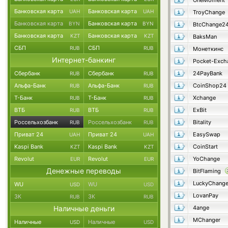
OneMoment
Банковская карта
Банковская карта
UAH
UAH
TroyChange
Банковская карта
Банковская карта
BYN
BYN
BtcChange2
Банковская карта
Банковская карта
KZT
KZT
BaksMan
СБП
СБП
RUB
RUB
Монеткинс
Интернет-банкинг
Pocket-Exch
Сбербанк
Сбербанк
24PayBank
RUB
RUB
Альфа-Банк
Альфа-Банк
CoinShop24
RUB
RUB
Т-Банк
Т-Банк
Xchange
RUB
RUB
ВТБ
ВТБ
ExBit
RUB
RUB
Россельхозбанк
Россельхозбанк
Bitality
RUB
RUB
Приват 24
Приват 24
EasySwap
UAH
UAH
Kaspi Bank
Kaspi Bank
CoinStart
KZT
KZT
Revolut
Revolut
YoChange
EUR
EUR
Денежные переводы
BitFlaming
LuckyChang
WU
WU
USD
USD
LovanPay
ЗК
ЗК
RUB
RUB
Наличные деньги
4ange
MChanger
Наличные
Наличные
USD
USD