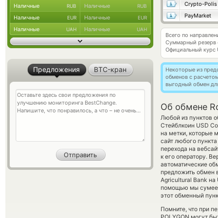
Crypto-Polis
Наличные
Наличные
RUB
RUB
PayMarket
Наличные
Наличные
EUR
EUR
Наличные
Наличные
UAH
UAH
Всего по направле
Суммарный резерв
Официальный курс
Предложения
BTC-кран
Некоторые из пред
обменов с расчето
выгодный обмен дл
Об обмене R
Любой из пунктов о
Стейблкоин USD Coi
на метки, которые 
сайт любого пункта
перехода на вебсай
к его оператору. В
автоматические о
предложить обмен в
Agricultural Bank н
помощью мы сумеем
этот обменный пунк
Помните, что при п
POLYGON могут быть