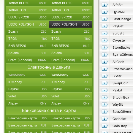
Tether BEP20
Tether BEP20
USDT
USDT
AlfaBit
Tether TON
Tether TON
USDT
USDT
Цунами
USDC ERC20
USDC ERC20
USDC
USDC
FastChange
USDC POLYGON
USDC POLYGON
USDC
USDC
PayGet
Zcash
Zcash
ZEC
ZEC
EuroBit
TRON
TRON
TRX
TRX
Crypster
BNB BEP20
BNB BEP20
BNB
BNB
StoreBucks
Solana
Solana
SOL
SOL
БухтаОбмен
Gram (Toncoin)
Gram (Toncoin)
GRAM
GRAM
AllCash
Электронные деньги
ProstovCash
WebMoney
WebMoney
WMZ
WMZ
Bixter
ЮMoney
ЮMoney
RUB
RUB
SwapCoin
PayPal
PayPal
USD
USD
Paxbit
Volet
Volet
USD
USD
BitcoinBox
Alipay
Alipay
CNY
CNY
WayBit
Банковские счета и карты
ВсемОбмен
Банковская карта
Банковская карта
USD
USD
Cashalot
Банковская карта
Банковская карта
RUB
RUB
CoinDrop
Банковская карта
Банковская карта
EUR
EUR