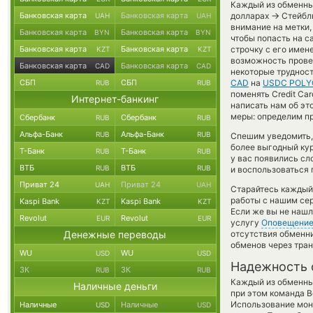
Каждый из обменных
→
Банковская карта
Банковская карта
долларах
Стейблк
UAH
UAH
внимание на метки,
Банковская карта
Банковская карта
BYN
BYN
чтобы попасть на с
Банковская карта
Банковская карта
строчку с его имен
KZT
KZT
возможность провед
Банковская карта
Банковская карта
CAD
CAD
некоторые трудност
СБП
СБП
CAD
на
USDC POLY
RUB
RUB
поменять Credit Car
Интернет-банкинг
написать нам об э
меры: определим пр
Сбербанк
Сбербанк
RUB
RUB
Альфа-Банк
Альфа-Банк
RUB
RUB
Спешим уведомить,
более выгодный ку
Т-Банк
Т-Банк
RUB
RUB
у вас появились сл
ВТБ
ВТБ
RUB
RUB
и воспользоваться 
Приват 24
Приват 24
UAH
UAH
Старайтесь каждый
работы с нашим сер
Kaspi Bank
Kaspi Bank
KZT
KZT
Если же вы не нашл
Revolut
Revolut
EUR
EUR
услугу
Оповещени
Денежные переводы
отсутствия обменн
обменов через тра
WU
WU
USD
USD
Надежность 
ЗК
ЗК
RUB
RUB
Каждый из обменны
Наличные деньги
при этом команда 
Использование мон
Наличные
Наличные
USD
USD