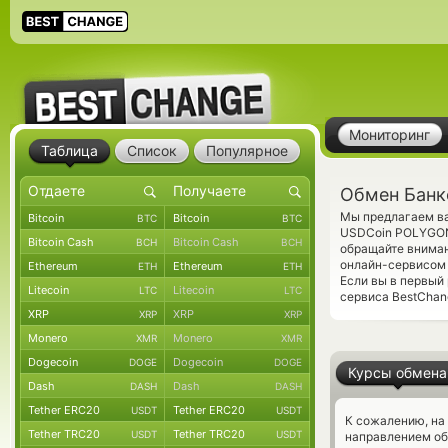
Мониторинг
Таблица
Список
Популярное
Обмен Банк
Мы предлагаем ва
Bitcoin
Bitcoin
BTC
BTC
USDCoin POLYGON 
Bitcoin Cash
Bitcoin Cash
BCH
BCH
обращайте вниман
онлайн-сервисом 
Ethereum
Ethereum
ETH
ETH
Если вы в первый
Litecoin
Litecoin
LTC
LTC
сервиса BestChang
XRP
XRP
XRP
XRP
Monero
Monero
XMR
XMR
Dogecoin
Dogecoin
DOGE
DOGE
Курсы обмена
Dash
Dash
DASH
DASH
Tether ERC20
Tether ERC20
USDT
USDT
К сожалению, на
Tether TRC20
Tether TRC20
USDT
USDT
направлением об