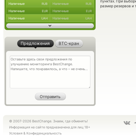
пунктах. При выбор
Наличные
Наличные
RUB
RUB
размер резервов и 
Наличные
Наличные
EUR
EUR
Наличные
Наличные
UAH
UAH
Предложения
BTC-кран
© 2007-2026 BestChange. Знаем, где обменять!
Информация на сайте предназначена для лиц 18+
Условия
&
Конфиденциальность