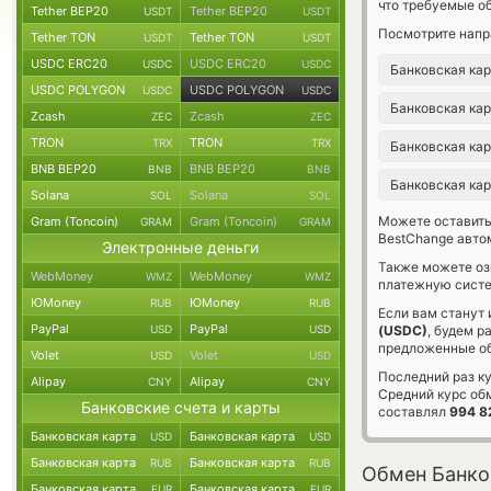
что требуемые о
Tether BEP20
Tether BEP20
USDT
USDT
Посмотрите напр
Tether TON
Tether TON
USDT
USDT
USDC ERC20
USDC ERC20
USDC
USDC
Банковская ка
USDC POLYGON
USDC POLYGON
USDC
USDC
Банковская ка
Zcash
Zcash
ZEC
ZEC
TRON
TRON
TRX
TRX
Банковская ка
BNB BEP20
BNB BEP20
BNB
BNB
Банковская ка
Solana
Solana
SOL
SOL
Можете оставит
Gram (Toncoin)
Gram (Toncoin)
GRAM
GRAM
BestChange авто
Электронные деньги
Также можете о
WebMoney
WebMoney
WMZ
WMZ
платежную систе
ЮMoney
ЮMoney
RUB
RUB
Если вам станут
PayPal
PayPal
USD
USD
(USDC)
, будем р
предложенные об
Volet
Volet
USD
USD
Последний раз к
Alipay
Alipay
CNY
CNY
Средний курс об
Банковские счета и карты
составлял
994 8
Банковская карта
Банковская карта
USD
USD
Банковская карта
Банковская карта
RUB
RUB
Обмен Банко
Банковская карта
Банковская карта
EUR
EUR