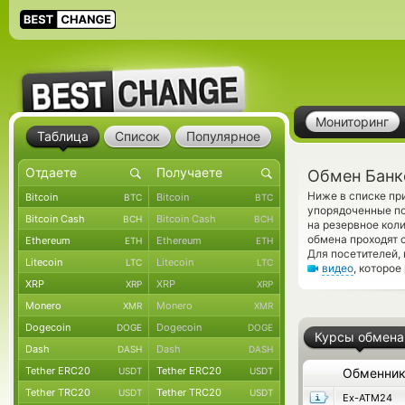
Мониторинг
Таблица
Список
Популярное
Обмен Банк
Ниже в списке пр
Bitcoin
Bitcoin
BTC
BTC
упорядоченные по
Bitcoin Cash
Bitcoin Cash
BCH
BCH
на резервное кол
обмена проходят 
Ethereum
Ethereum
ETH
ETH
Для посетителей,
Litecoin
Litecoin
LTC
LTC
видео
, которое
XRP
XRP
XRP
XRP
Monero
Monero
XMR
XMR
Dogecoin
Dogecoin
DOGE
DOGE
Курсы обмена
Dash
Dash
DASH
DASH
Tether ERC20
Tether ERC20
USDT
USDT
Обменни
Tether TRC20
Tether TRC20
USDT
USDT
Ex-ATM24