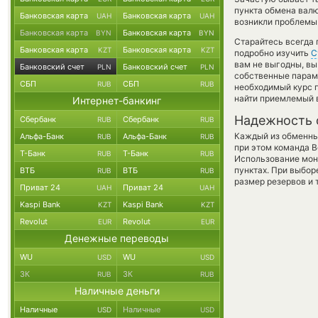
пункта обмена валю
Банковская карта
Банковская карта
UAH
UAH
возникли проблемы 
Банковская карта
Банковская карта
BYN
BYN
Старайтесь всегда
Банковская карта
Банковская карта
KZT
KZT
подробно изучить
С
вам не выгодны, в
Банковский счет
Банковский счет
PLN
PLN
собственные параме
СБП
СБП
RUB
RUB
необходимый курс 
найти приемлемый в
Интернет-банкинг
Надежность 
Сбербанк
Сбербанк
RUB
RUB
Каждый из обменны
Альфа-Банк
Альфа-Банк
RUB
RUB
при этом команда 
Т-Банк
Т-Банк
RUB
RUB
Использование мон
пунктах. При выбор
ВТБ
ВТБ
RUB
RUB
размер резервов и 
Приват 24
Приват 24
UAH
UAH
Kaspi Bank
Kaspi Bank
KZT
KZT
Revolut
Revolut
EUR
EUR
Денежные переводы
WU
WU
USD
USD
ЗК
ЗК
RUB
RUB
Наличные деньги
Наличные
Наличные
USD
USD