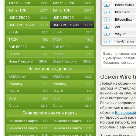
Tether BEP20
Tether BEP20
USDT
USDT
ВсемОбмен
Tether TON
Tether TON
USDT
USDT
BtcChange24
USDC ERC20
USDC ERC20
USDC
USDC
BitcoinBox
USDC POLYGON
USDC POLYGON
USDC
USDC
Ant
Zcash
Zcash
ZEC
ZEC
WayBit
TRON
TRON
TRX
TRX
TroyChange
BNB BEP20
BNB BEP20
BNB
BNB
Всего по направле
Solana
Solana
SOL
SOL
Суммарный резерв
Gram (Toncoin)
Gram (Toncoin)
GRAM
GRAM
Официальный курс
Электронные деньги
Обмен Wire t
WebMoney
WebMoney
WMZ
WMZ
Любой из обменнико
ЮMoney
ЮMoney
RUB
RUB
→
злотом
Стейблкои
PayPal
PayPal
USD
USD
внимание на специа
сайт интересующего
Volet
Volet
USD
USD
Если вы совершили 
Alipay
Alipay
CNY
CNY
обратиться к онлай
Банковские счета и карты
обмены
Банковский
интересующий вас об
Банковская карта
Банковская карта
USD
USD
Polygon network, б
проблем с админист
Банковская карта
Банковская карта
RUB
RUB
Банковская карта
Банковская карта
Зачастую бывает та
EUR
EUR