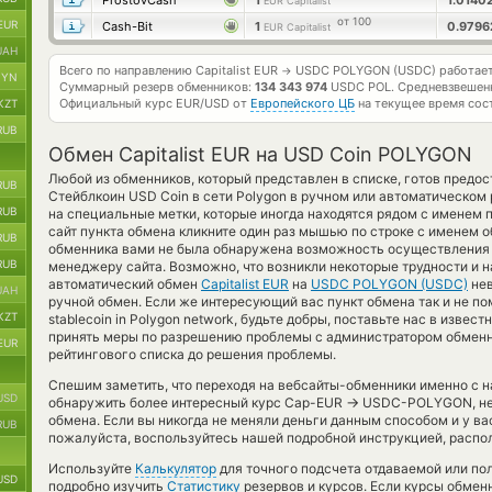
ProstovCash
1
1.0140
EUR Capitalist
от 100
EUR
Cash-Bit
1
0.979
EUR Capitalist
UAH
Всего по направлению Capitalist EUR
USDC POLYGON (USDC) работае
→
BYN
Суммарный резерв обменников:
134 343 974
USDC POL.
Средневзвешен
Официальный курс
EUR/USD
от
Европейского ЦБ
на текущее время сос
KZT
RUB
Обмен Capitalist EUR на USD Coin POLYGON
Любой из обменников, который представлен в списке, готов предос
RUB
Стейблкоин USD Coin в сети Polygon в ручном или автоматическом
RUB
на специальные метки, которые иногда находятся рядом с именем 
сайт пункта обмена кликните один раз мышью по строке с именем о
RUB
обменника вами не была обнаружена возможность осуществления о
RUB
менеджеру сайта. Возможно, что возникли некоторые трудности и н
автоматический обмен
Capitalist EUR
на
USDC POLYGON (USDC)
нев
UAH
ручной обмен. Если же интересующий вас пункт обмена так и не поме
KZT
stablecoin in Polygon network, будьте добры, поставьте нас в изве
принять меры по разрешению проблемы с администратором обменни
EUR
рейтингового списка до решения проблемы.
Спешим заметить, что переходя на вебсайты-обменники именно с 
USD
→
обнаружить более интересный курс Cap-EUR
USDC-POLYGON, неж
обмена. Если вы никогда не меняли деньги данным способом и у ва
RUB
пожалуйста, воспользуйтесь нашей подробной инструкцией, распо
Используйте
Калькулятор
для точного подсчета отдаваемой или п
USD
подробно изучить
Статистику
резервов и курсов. Если курсы обмен