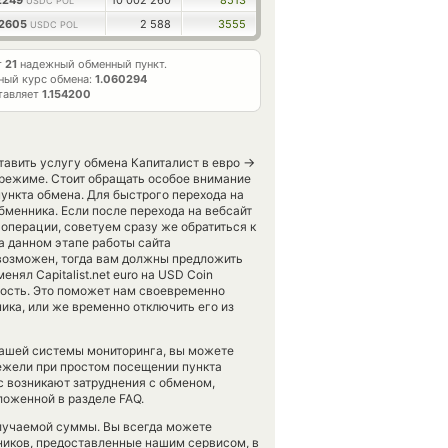
2249
10 002 260
8513
USDC POL
62605
2 588
3555
USDC POL
т
21
надежный обменный пункт.
ный курс обмена:
1.060294
тавляет
1.154200
→
тавить услугу обмена Капиталист в евро
 режиме. Стоит обращать особое внимание
пункта обмена. Для быстрого перехода на
бменника. Если после перехода на вебсайт
перации, советуем сразу же обратиться к
а данном этапе работы сайта
озможен, тогда вам должны предложить
нял Capitalist.net euro на USD Coin
стность. Это поможет нам своевременно
ка, или же временно отключить его из
нашей системы мониторинга, вы можете
ели при простом посещении пункта
с возникают затруднения с обменом,
ложенной в разделе FAQ.
олучаемой суммы. Вы всегда можете
ников, предоставленные нашим сервисом, в