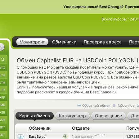
Уже видели новый BestChange? Пригла
Всего курсов:
12401
Мониторинг
Обменники
Проверка адреса
Пар
е
Обмен Capitalist EUR на USDCoin POLYGON 
С помощью нашего сайта каждый посетитель может узнать, где мо
BTC
USDCoin POLYGON (USDC) по выгодному курсу. При подборе опти
BCH
внимание и на резерв валюты USD Coin POLYGON. Все обменные 
были тщательно проверены администрацией.
ETH
Если вы пользуетесь нашими услугами в первый раз, рекоменду
LTC
подробно расскажет о каждой функции BestChange.ru.
XRP
XMR
Обратный обмен
Избранное
OGE
Курсы обмена
Калькулятор
Оповещение
Дво
ASH
SDT
Обменник
Отдаете
Полу
SDT
от 53.1
EasySwap
1
1.0728
EUR Capitalist