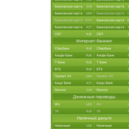
Банковская карта
Банковская карта
EUR
Банковская карта
Банковская карта
UAH
Банковская карта
Банковская карта
BYN
Банковская карта
Банковская карта
KZT
СБП
СБП
RUB
Интернет-банкинг
Сбербанк
Сбербанк
RUB
Альфа-Банк
Альфа-Банк
RUB
Т-Банк
Т-Банк
RUB
ВТБ
ВТБ
RUB
Приват 24
Приват 24
UAH
Kaspi Bank
Kaspi Bank
KZT
Revolut
Revolut
EUR
Денежные переводы
WU
WU
USD
ЗК
ЗК
RUB
Наличные деньги
Наличные
Наличные
USD