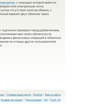
повещение
, с помощью которой имеется
elegram или электронную почту
случае отсутствия пунктов обмена, с
ьный вариант двух обменов через
л тщательно проверен перед добавлением,
сполнением ими своих обязательств.
оводимых финансовых операций в обменных
имание на отзывы других пользователей,
е.
Блог
|
Справочный центр
|
English
|
Карта сайта
Конвертер валют
|
Приложения
|
API
|
Push TX