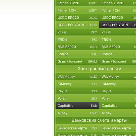
Tether BEP20
Tether BEP20
USDT
U
Tether TON
Tether TON
USDT
U
USDC ERC20
USDC ERC20
USDC
U
USDC POLYGON
USDC POLYGON
USDC
U
Zcash
Zcash
ZEC
TRON
TRON
TRX
BNB BEP20
BNB BEP20
BNB
Solana
Solana
SOL
Gram (Toncoin)
Gram (Toncoin)
GRAM
G
Электронные деньги
WebMoney
WebMoney
WMZ
W
ЮMoney
ЮMoney
RUB
PayPal
PayPal
USD
Volet
Volet
USD
Capitalist
Capitalist
EUR
Alipay
Alipay
CNY
Банковские счета и карты
Банковская карта
Банковская карта
USD
Банковская карта
Банковская карта
RUB