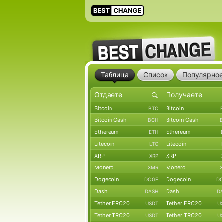
Таблица
Список
Популярно
Bitcoin
Bitcoin
BTC
Bitcoin Cash
Bitcoin Cash
BCH
Ethereum
Ethereum
ETH
Litecoin
Litecoin
LTC
XRP
XRP
XRP
Monero
Monero
XMR
Dogecoin
Dogecoin
DOGE
D
Dash
Dash
DASH
D
Tether ERC20
Tether ERC20
USDT
U
Tether TRC20
Tether TRC20
USDT
U