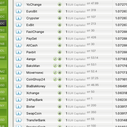
SDT
от 47.89
YoChange
1
1.0727
EUR Capitalist
SDT
от 319
EuroBit
1
1.072
EUR Capitalist
SDC
от 107
Crypster
1
1.072
EUR Capitalist
SDC
от 213
ExBit
1
1.072
EUR Capitalist
ZEC
от 30
FastChange
1
1.0726
EUR Capitalist
TRX
от 426
PayGet
1
1.0726
EUR Capitalist
BNB
от 30
AllCash
1
1.0726
EUR Capitalist
SOL
от 107
Paxbit
1
1.0726
EUR Capitalist
RAM
от 53.14
4ange
1
1.0718
EUR Capitalist
от 53.1
BaksMan
1
1.0717
EUR Capitalist
от 52.4
MZ
Монеткинс
1
1.0717
EUR Capitalist
от 37.25
RUB
CoinShop24
1
1.0716
EUR Capitalist
от 46.95
USD
BlaBlaMoney
1
1.0649
EUR Capitalist
от 50
USD
Xchange
1
1.0631
EUR Capitalist
от 1
EUR
24PayBank
1
1.0623
EUR Capitalist
от 200
CNY
Bixter
1
1.0391
EUR Capitalist
от 350
SwapCoin
1
1.0391
EUR Capitalist
от 55
USD
TransferBank
1
1.0314
EUR Capitalist
от 100
RUB