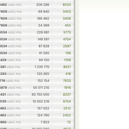
5462
206 286
8520
USDC POL
67606
69 940
3453
USDC POL
67606
196 462
3408
USDC POL
67606
24 369
455
USDC POL
6534
226 681
5773
USDC POL
6534
149 561
4704
USDC POL
6534
87 828
2997
USDC POL
6534
41 260
108
USDC POL
3429
94 150
1109
USDC POL
6381
1 235 770
8021
USDC POL
3283
120 365
418
USDC POL
1716
152 154
7633
USDC POL
5878
50 011 210
1918
USDC POL
8431
60 750 000
8207
USDC POL
9135
10 002 216
6754
USDC POL
7463
157 052
2512
USDC POL
7463
124 790
2452
USDC POL
8860
7 853
72
USDC POL