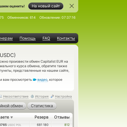
На новый сайт
шаем оценить!
75
Обменников:
614
Обновление:
07:37:16
тнерам
Помощь
FAQ
Контакты
(USDC)
жно произвести обмен Capitalist EUR на
мального курса обмена, обратите также
пункты, представленные на нашем сайте,
ем вам просмотреть
видео
, которое
Несоответствие
История
Настройка
йной обмен
Статистика
чаете
Резерв
Отзывы
▼
6765
681 180
812
USDC POL