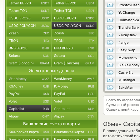
Tether BEP20
Tether BEP20
USDT
USDT
ProstovCash
Tether TON
Tether TON
USDT
USDT
YoChange
USDC ERC20
USDC ERC20
USDC
USDC
CoinShop24
USDC POLYGON
USDC POLYGON
USDC
USDC
TransferBank
Zcash
Zcash
ZEC
ZEC
24PayBank
TRON
TRON
TRX
TRX
4ange
BNB BEP20
BNB BEP20
BNB
BNB
EasySwap
Solana
Solana
SOL
SOL
Монеткинс
Gram (Toncoin)
Gram (Toncoin)
GRAM
GRAM
BlaBlaMoney
Электронные деньги
Cash-Bit
WebMoney
WebMoney
WMZ
WMZ
MChanger
ЮMoney
ЮMoney
RUB
RUB
BaksMan
PayPal
PayPal
USD
USD
Всего по направлен
Volet
Volet
USD
USD
Суммарный резерв
Capitalist
Capitalist
RUB
RUB
Официальный курс
Alipay
Alipay
CNY
CNY
Обмен Capita
Банковские счета и карты
В приведенной табл
Банковская карта
Банковская карта
USD
USD
автоматический или
Банковская карта
Банковская карта
RUB
RUB