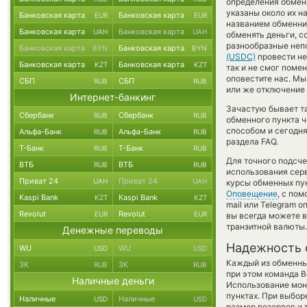
определения обменн
указаны около их н
Банковская карта
Банковская карта
EUR
EUR
названием обменник
Банковская карта
Банковская карта
UAH
UAH
обменять деньги, с
разнообразные непо
Банковская карта
Банковская карта
BYN
BYN
(USDC)
провести не
Банковская карта
Банковская карта
KZT
KZT
так и не смог поменя
оповестите нас. М
СБП
СБП
RUB
RUB
или же отключение 
Интернет-банкинг
Зачастую бывает т
Сбербанк
Сбербанк
RUB
RUB
обменного пункта ч
способом и сегодня
Альфа-Банк
Альфа-Банк
RUB
RUB
раздела FAQ.
Т-Банк
Т-Банк
RUB
RUB
Для точного подсче
ВТБ
ВТБ
RUB
RUB
использования серв
Приват 24
Приват 24
UAH
UAH
курсы обменных пун
Оповещение
, с по
Kaspi Bank
Kaspi Bank
KZT
KZT
mail или Telegram 
Revolut
Revolut
EUR
EUR
вы всегда можете 
транзитной валюты.
Денежные переводы
Надежность 
WU
WU
USD
USD
Каждый из обменны
ЗК
ЗК
RUB
RUB
при этом команда 
Наличные деньги
Использование мон
пунктах. При выбор
Наличные
Наличные
USD
USD
размер резервов и 