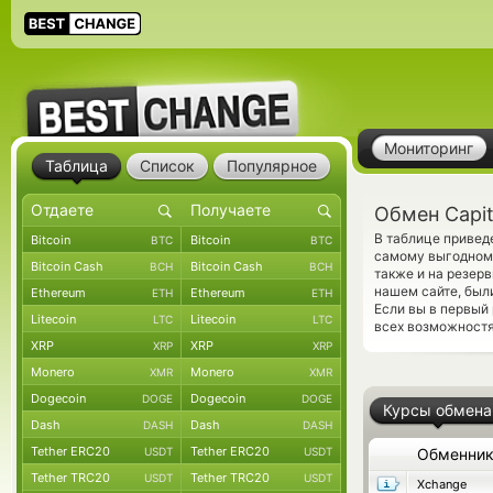
Мониторинг
Таблица
Список
Популярное
Обмен Capit
В таблице привед
Bitcoin
Bitcoin
BTC
BTC
самому выгодному
Bitcoin Cash
Bitcoin Cash
BCH
BCH
также и на резер
нашем сайте, был
Ethereum
Ethereum
ETH
ETH
Если вы в первый
Litecoin
Litecoin
LTC
LTC
всех возможностя
XRP
XRP
XRP
XRP
Monero
Monero
XMR
XMR
Dogecoin
Dogecoin
DOGE
DOGE
Курсы обмена
Dash
Dash
DASH
DASH
Tether ERC20
Tether ERC20
USDT
USDT
Обменни
Tether TRC20
Tether TRC20
USDT
USDT
Xchange