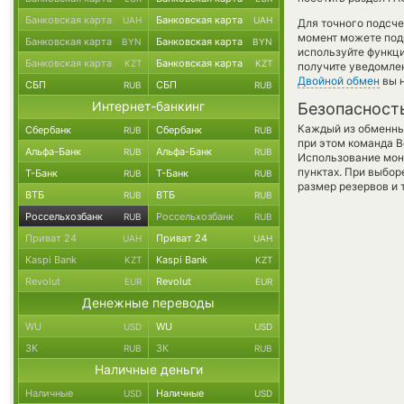
Банковская карта
Банковская карта
UAH
UAH
Для точного подсче
момент можете под
Банковская карта
Банковская карта
BYN
BYN
используйте функ
Банковская карта
Банковская карта
KZT
KZT
получите уведомлен
Двойной обмен
вы н
СБП
СБП
RUB
RUB
Интернет-банкинг
Безопасност
Каждый из обменны
Сбербанк
Сбербанк
RUB
RUB
при этом команда 
Альфа-Банк
Альфа-Банк
RUB
RUB
Использование мон
пунктах. При выбор
Т-Банк
Т-Банк
RUB
RUB
размер резервов и 
ВТБ
ВТБ
RUB
RUB
Россельхозбанк
Россельхозбанк
RUB
RUB
Приват 24
Приват 24
UAH
UAH
Kaspi Bank
Kaspi Bank
KZT
KZT
Revolut
Revolut
EUR
EUR
Денежные переводы
WU
WU
USD
USD
ЗК
ЗК
RUB
RUB
Наличные деньги
Наличные
Наличные
USD
USD