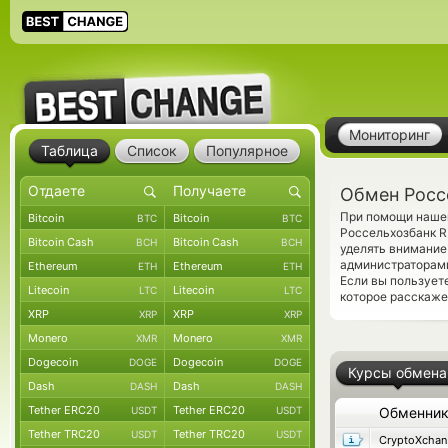
Мониторинг
Таблица
Список
Популярное
Обмен Росс
При помощи нашег
Bitcoin
Bitcoin
BTC
BTC
Россельхозбанк 
Bitcoin Cash
Bitcoin Cash
BCH
BCH
уделять внимание
администраторами
Ethereum
Ethereum
ETH
ETH
Если вы пользует
Litecoin
Litecoin
LTC
LTC
которое расскаже
XRP
XRP
XRP
XRP
Monero
Monero
XMR
XMR
Dogecoin
Dogecoin
DOGE
DOGE
Курсы обмена
Dash
Dash
DASH
DASH
Tether ERC20
Tether ERC20
USDT
USDT
Обменни
Tether TRC20
Tether TRC20
USDT
USDT
C