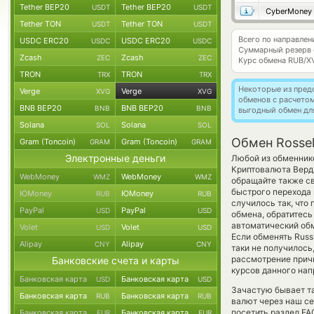
Tether BEP20
Tether BEP20
USDT
USDT
CyberMoney
Tether TON
Tether TON
USDT
USDT
Всего по направле
USDC ERC20
USDC ERC20
USDC
USDC
Суммарный резерв
Zcash
Zcash
ZEC
ZEC
Курс обмена
RUB/X
TRON
TRON
TRX
TRX
Некоторые из пред
Verge
Verge
XVG
XVG
обменов с расчето
BNB BEP20
BNB BEP20
BNB
BNB
выгодный обмен дл
Solana
Solana
SOL
SOL
Обмен Rossel
Gram (Toncoin)
Gram (Toncoin)
GRAM
GRAM
Электронные деньги
Любой из обменнико
Криптовалюта Верд
WebMoney
WebMoney
WMZ
WMZ
обращайте также св
быстрого перехода 
ЮMoney
ЮMoney
RUB
RUB
случилось так, что
PayPal
PayPal
USD
USD
обмена, обратитесь
автоматический о
Volet
Volet
USD
USD
Если обменять Russi
Alipay
Alipay
CNY
CNY
таки не получилос
рассмотрение причи
Банковские счета и карты
курсов данного нап
Банковская карта
Банковская карта
USD
USD
Зачастую бывает т
Банковская карта
Банковская карта
RUB
RUB
валют через наш се
посетить раздел FA
Банковская карта
Банковская карта
EUR
EUR