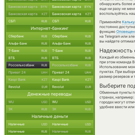
обнаружить более 
Банковская карта
Банковская карта
BYN
BYN
еще ни разу не мен
воспользуйтесь наш
Банковская карта
Банковская карта
KZT
KZT
СБП
СБП
RUB
RUB
Применяйте
Кальку
постоянно доступн
Интернет-банкинг
функцию
Оповещен
Сбербанк
Сбербанк
на Telegram или эл
RUB
RUB
вы найдете оптимал
Альфа-Банк
Альфа-Банк
RUB
RUB
Надежность 
Т-Банк
Т-Банк
RUB
RUB
Каждый из обменны
ВТБ
ВТБ
RUB
RUB
при этом команда 
Россельхозбанк
Россельхозбанк
RUB
RUB
Использование мон
пунктах. При выбор
Приват 24
Приват 24
UAH
UAH
размер резервов и 
Kaspi Bank
Kaspi Bank
KZT
KZT
Выберите по
Revolut
Revolut
EUR
EUR
Обменные пункты по
Денежные переводы
странах, например:
WU
WU
городах могут отли
USD
USD
удобнее ввести или
ЗК
ЗК
RUB
RUB
Наличные деньги
Наличные
Наличные
USD
USD
Наличные
Наличные
RUB
RUB