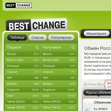
Мониторинг
Таблица
Список
Популярное
Обмен Росс
Мы предлагаем ва
Bitcoin
Bitcoin
BTC
BTC
→
RUB
Наличные A
Bitcoin Cash
Bitcoin Cash
BCH
BCH
внимание и на ре
были тщательно п
Ethereum
Ethereum
ETH
ETH
Если вы посетили
Litecoin
Litecoin
LTC
LTC
рассказывает обо
XRP
XRP
XRP
XRP
Вы
Monero
Monero
XMR
XMR
Город:
Все
Ду
Dogecoin
Dogecoin
DOGE
DOGE
Курсы обмена
Dash
Dash
DASH
DASH
Tether ERC20
Tether ERC20
USDT
USDT
Обменни
Tether TRC20
Tether TRC20
USDT
USDT
Ex-ATM24