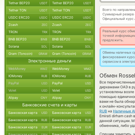
Tether BEP20
Tether BEP20
USDT
USDT
Всего по направле
Tether TON
Tether TON
USDT
USDT
Суммарный резерв
USDC ERC20
USDC ERC20
USDC
USDC
Официальный курс
Zcash
Zcash
ZEC
ZEC
Реальный курс обме
TRON
TRON
TRX
TRX
точной информации
BNB BEP20
BNB BEP20
BNB
BNB
предложить.
Solana
Solana
SOL
SOL
Обмены наличных с
Gram (Toncoin)
Gram (Toncoin)
GRAM
GRAM
фиксирования курс
Электронные деньги
сервисом в электр
WebMoney
WebMoney
WMZ
WMZ
Обмен Rosse
ЮMoney
ЮMoney
RUB
RUB
Все перечисленные 
PayPal
PayPal
USD
USD
дирхамами ОАЭ в р
Volet
Volet
USD
USD
установлены возле 
помощью единичного
Alipay
Alipay
CNY
CNY
вами не была обна
Банковские счета и карты
к онлайн-консульта
RUB
на
Наличные A
Банковская карта
Банковская карта
USD
USD
Emirati dirham cas
Банковская карта
Банковская карта
RUB
RUB
данной ситуации. 
обменника, либо уд
Банковская карта
Банковская карта
EUR
EUR
Спешим заметить, 
Банковская карта
Банковская карта
UAH
UAH