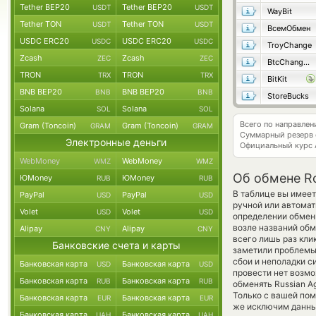
Tether BEP20
Tether BEP20
USDT
USDT
WayBit
Tether TON
Tether TON
USDT
USDT
ВсемОбмен
USDC ERC20
USDC ERC20
USDC
USDC
TroyChange
Zcash
Zcash
ZEC
ZEC
BtcChange24
TRON
TRON
TRX
TRX
BitKit
BNB BEP20
BNB BEP20
BNB
BNB
StoreBucks
Solana
Solana
SOL
SOL
Всего по направле
Gram (Toncoin)
Gram (Toncoin)
GRAM
GRAM
Суммарный резерв
Электронные деньги
Официальный курс
WebMoney
WebMoney
WMZ
WMZ
Об обмене Ro
ЮMoney
ЮMoney
RUB
RUB
В таблице вы имеет
PayPal
PayPal
USD
USD
ручной или автома
Volet
Volet
USD
USD
определении обменн
возле названий обм
Alipay
Alipay
CNY
CNY
всего лишь раз кли
Банковские счета и карты
заметили проблемы 
сбои и неполадки с
Банковская карта
Банковская карта
USD
USD
провести нет возмо
Банковская карта
Банковская карта
RUB
RUB
обменять Russian Agr
Только с вашей по
Банковская карта
Банковская карта
EUR
EUR
же исключим данный
Банковская карта
Банковская карта
UAH
UAH