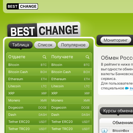
Мониторинг
Таблица
Список
Популярное
Обмен Росс
В рейтинге ниже 
Bitcoin
Bitcoin
BTC
BTC
выгодности обмен
Bitcoin Cash
Bitcoin Cash
BCH
BCH
валюты Банковска
сервиса.
Ethereum
Ethereum
ETH
ETH
Для пользователе
Litecoin
Litecoin
LTC
LTC
специальное
в
XRP
XRP
XRP
XRP
Monero
Monero
XMR
XMR
Dogecoin
Dogecoin
DOGE
DOGE
Курсы обмена
Dash
Dash
DASH
DASH
Tether ERC20
Tether ERC20
USDT
USDT
Обменни
Tether TRC20
Tether TRC20
USDT
USDT
BitcoinBox