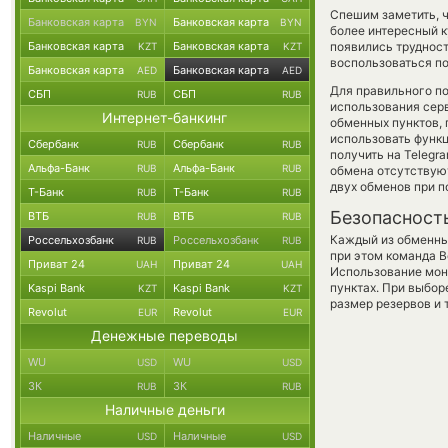
Спешим заметить, ч
Банковская карта
Банковская карта
BYN
BYN
более интересный 
Банковская карта
Банковская карта
появились трудност
KZT
KZT
воспользоваться по
Банковская карта
Банковская карта
AED
AED
Для правильного по
СБП
СБП
RUB
RUB
использования серв
Интернет-банкинг
обменных пунктов,
использовать фун
Сбербанк
Сбербанк
RUB
RUB
получить на Telegr
Альфа-Банк
Альфа-Банк
RUB
RUB
обмена отсутствуют
двух обменов при 
Т-Банк
Т-Банк
RUB
RUB
Безопасност
ВТБ
ВТБ
RUB
RUB
Каждый из обменны
Россельхозбанк
Россельхозбанк
RUB
RUB
при этом команда 
Приват 24
Приват 24
UAH
UAH
Использование мон
пунктах. При выбор
Kaspi Bank
Kaspi Bank
KZT
KZT
размер резервов и 
Revolut
Revolut
EUR
EUR
Денежные переводы
WU
WU
USD
USD
ЗК
ЗК
RUB
RUB
Наличные деньги
Наличные
Наличные
USD
USD