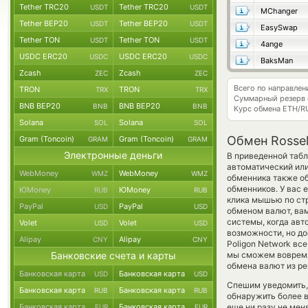
Tether TRC20
Tether TRC20
USDT
USDT
MChanger
Tether BEP20
Tether BEP20
USDT
USDT
EasySwap
Tether TON
Tether TON
USDT
USDT
4ange
USDC ERC20
USDC ERC20
USDC
USDC
BaksMan
Zcash
Zcash
ZEC
ZEC
Всего по направле
TRON
TRON
TRX
TRX
Суммарный резерв
BNB BEP20
BNB BEP20
BNB
BNB
Курс обмена
ETH/R
Solana
Solana
SOL
SOL
Обмен Rosse
Gram (Toncoin)
Gram (Toncoin)
GRAM
GRAM
Электронные деньги
В приведенной табл
автоматический ил
WebMoney
WebMoney
WMZ
WMZ
обменника также об
обменников. У вас 
ЮMoney
ЮMoney
RUB
RUB
клика мышью по стр
PayPal
PayPal
USD
USD
обменом валют, вам
системы, когда ав
Volet
Volet
USD
USD
возможности, но дос
Alipay
Alipay
CNY
CNY
Poligon Network вс
Банковские счета и карты
мы сможем вовремя
обмена валют из ре
Банковская карта
Банковская карта
USD
USD
Спешим уведомить,
Банковская карта
Банковская карта
RUB
RUB
обнаружить более 
Банковская карта
Банковская карта
еще ни разу не мен
EUR
EUR