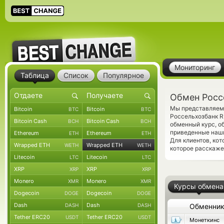
Мониторинг
Таблица
Список
Популярное
Обмен Росс
Мы представляем 
Bitcoin
Bitcoin
BTC
BTC
Россельхозбанк 
Bitcoin Cash
Bitcoin Cash
BCH
BCH
обменный курс, о
приведенные наши
Ethereum
Ethereum
ETH
ETH
Для клиентов, ко
Wrapped ETH
Wrapped ETH
WETH
WETH
которое расскаже
Litecoin
Litecoin
LTC
LTC
XRP
XRP
XRP
XRP
Monero
Monero
XMR
XMR
Курсы обмена
Dogecoin
Dogecoin
DOGE
DOGE
Dash
Dash
DASH
DASH
Обменни
Tether ERC20
Tether ERC20
USDT
USDT
Монеткинс