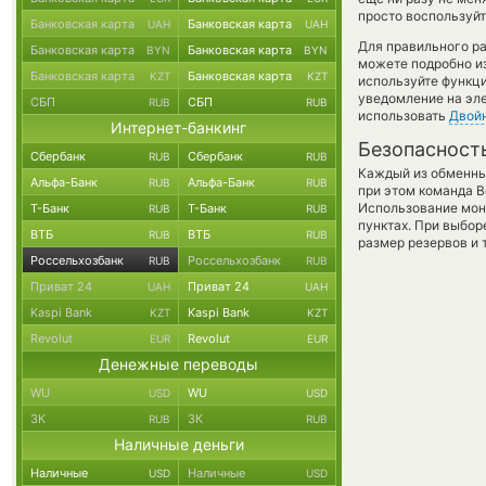
просто воспользуйт
Банковская карта
Банковская карта
UAH
UAH
Для правильного ра
Банковская карта
Банковская карта
BYN
BYN
можете подробно и
Банковская карта
Банковская карта
KZT
KZT
используйте функ
уведомление на эле
СБП
СБП
RUB
RUB
использовать
Двой
Интернет-банкинг
Безопасност
Сбербанк
Сбербанк
RUB
RUB
Каждый из обменны
Альфа-Банк
Альфа-Банк
RUB
RUB
при этом команда 
Использование мон
Т-Банк
Т-Банк
RUB
RUB
пунктах. При выбор
ВТБ
ВТБ
RUB
RUB
размер резервов и 
Россельхозбанк
Россельхозбанк
RUB
RUB
Приват 24
Приват 24
UAH
UAH
Kaspi Bank
Kaspi Bank
KZT
KZT
Revolut
Revolut
EUR
EUR
Денежные переводы
WU
WU
USD
USD
ЗК
ЗК
RUB
RUB
Наличные деньги
Наличные
Наличные
USD
USD