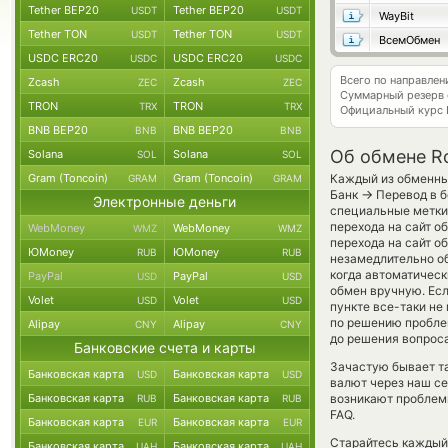
Tether BEP20
Tether BEP20
USDT
USDT
WayBit
Tether TON
Tether TON
USDT
USDT
ВсемОбмен
USDC ERC20
USDC ERC20
USDC
USDC
Всего по направле
Zcash
Zcash
ZEC
ZEC
Суммарный резерв
TRON
TRON
TRX
TRX
Официальный курс
BNB BEP20
BNB BEP20
BNB
BNB
Об обмене Ro
Solana
Solana
SOL
SOL
Gram (Toncoin)
Gram (Toncoin)
Каждый из обменных
GRAM
GRAM
→
Банк
Перевод в б
Электронные деньги
специальные метки
перехода на сайт о
WebMoney
WebMoney
WMZ
WMZ
перехода на сайт о
ЮMoney
ЮMoney
RUB
RUB
незамедлительно об
когда автоматичес
PayPal
PayPal
USD
USD
обмен вручную. Если
Volet
Volet
USD
USD
пункте все-таки не
по решению проблем
Alipay
Alipay
CNY
CNY
до решения вопроса
Банковские счета и карты
Зачастую бывает т
Банковская карта
Банковская карта
USD
USD
валют через наш се
Банковская карта
Банковская карта
возникают проблем
RUB
RUB
FAQ.
Банковская карта
Банковская карта
EUR
EUR
Старайтесь каждый
Банковская карта
Банковская карта
UAH
UAH