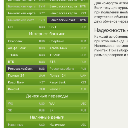
Для комфорта испол
Банковская карта
Банковская карта
BYN
BYN
Если текущие курсы
при появлении необ
Банковская карта
Банковская карта
KZT
KZT
отсутствия обменн
Банковский счет
Банковский счет
BYN
BYN
двух обменов через
СБП
СБП
RUB
RUB
Надежность 
Интернет-банкинг
Каждый из обменны
при этом команда 
Сбербанк
Сбербанк
RUB
RUB
Использование мон
Альфа-Банк
Альфа-Банк
RUB
RUB
пунктах. При выбор
размер резервов и 
Т-Банк
Т-Банк
RUB
RUB
ВТБ
ВТБ
RUB
RUB
Россельхозбанк
Россельхозбанк
RUB
RUB
Приват 24
Приват 24
UAH
UAH
Kaspi Bank
Kaspi Bank
KZT
KZT
Revolut
Revolut
EUR
EUR
Денежные переводы
WU
WU
USD
USD
ЗК
ЗК
RUB
RUB
Наличные деньги
Наличные
Наличные
USD
USD