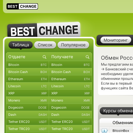
Мониторинг
Таблица
Список
Популярное
Обмен Росс
Мы предлагаем ва
Bitcoin
Bitcoin
BTC
BTC
→
Банковский сче
Bitcoin Cash
Bitcoin Cash
BCH
BCH
необходимо уделя
обменники прошли
Ethereum
Ethereum
ETH
ETH
Если вы в первый
Litecoin
Litecoin
LTC
LTC
функциях сайта Be
XRP
XRP
XRP
XRP
Monero
Monero
XMR
XMR
Dogecoin
Dogecoin
DOGE
DOGE
Курсы обмена
Dash
Dash
DASH
DASH
Tether ERC20
Tether ERC20
USDT
USDT
Обменни
Tether TRC20
Tether TRC20
USDT
USDT
BitcoinBox