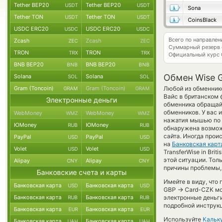
Tether BEP20
Tether BEP20
USDT
USDT
Sona
Tether TON
Tether TON
USDT
USDT
CoinsBlack
USDC ERC20
USDC ERC20
USDC
USDC
Всего по направле
Zcash
Zcash
ZEC
ZEC
Суммарный резерв
TRON
TRON
TRX
TRX
Официальный курс
BNB BEP20
BNB BEP20
BNB
BNB
Обмен Wise G
Solana
Solana
SOL
SOL
Gram (Toncoin)
Gram (Toncoin)
Любой из обменнико
GRAM
GRAM
Вайс в британском
Электронные деньги
обменника обращайт
обменников. У вас 
WebMoney
WebMoney
WMZ
WMZ
нажатия мышью по с
ЮMoney
ЮMoney
RUB
RUB
обнаружена возмож
сайта. Иногда прои
PayPal
PayPal
USD
USD
на
Банковская карт
Volet
Volet
USD
USD
TransferWise in Bri
этой ситуации. То
Alipay
Alipay
CNY
CNY
причины проблемы, 
Банковские счета и карты
Имейте в виду, что
Банковская карта
Банковская карта
USD
USD
→
GBP
Card-CZK мог
Банковская карта
Банковская карта
электронные деньги
RUB
RUB
подробной инструкц
Банковская карта
Банковская карта
EUR
EUR
Используйте
Кальк
Банковская карта
Банковская карта
UAH
UAH