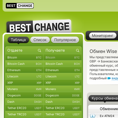
Мониторинг
Таблица
Список
Популярное
Обмен Wise 
Мы представляем 
Bitcoin
Bitcoin
BTC
BTC
→
GBP
Банковская
Bitcoin Cash
Bitcoin Cash
BCH
BCH
обменный курс, о
представленные 
Ethereum
Ethereum
ETH
ETH
Пользователям, к
Litecoin
Litecoin
LTC
LTC
подробный
вид
XRP
XRP
XRP
XRP
Monero
Monero
XMR
XMR
Dogecoin
Dogecoin
DOGE
DOGE
Курсы обмена
Dash
Dash
DASH
DASH
Tether ERC20
Tether ERC20
USDT
USDT
Обменни
Tether TRC20
Tether TRC20
USDT
USDT
Ex-ATM24