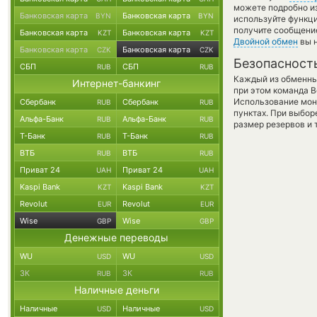
можете подробно и
Банковская карта
Банковская карта
BYN
BYN
используйте функ
получите сообщение
Банковская карта
Банковская карта
KZT
KZT
Двойной обмен
вы н
Банковская карта
Банковская карта
CZK
CZK
Безопасност
СБП
СБП
RUB
RUB
Каждый из обменны
Интернет-банкинг
при этом команда 
Использование мон
Сбербанк
Сбербанк
RUB
RUB
пунктах. При выбор
Альфа-Банк
Альфа-Банк
RUB
RUB
размер резервов и 
Т-Банк
Т-Банк
RUB
RUB
ВТБ
ВТБ
RUB
RUB
Приват 24
Приват 24
UAH
UAH
Kaspi Bank
Kaspi Bank
KZT
KZT
Revolut
Revolut
EUR
EUR
Wise
Wise
GBP
GBP
Денежные переводы
WU
WU
USD
USD
ЗК
ЗК
RUB
RUB
Наличные деньги
Наличные
Наличные
USD
USD