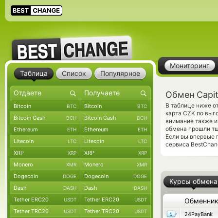
Мониторинг
Таблица
Список
Популярное
Обмен Capit
В таблице ниже о
Bitcoin
Bitcoin
BTC
BTC
карта CZK по выг
Bitcoin Cash
Bitcoin Cash
BCH
BCH
внимание также и
обмена прошли тщ
Ethereum
Ethereum
ETH
ETH
Если вы впервые 
Litecoin
Litecoin
LTC
LTC
сервиса BestChang
XRP
XRP
XRP
XRP
Monero
Monero
XMR
XMR
Dogecoin
Dogecoin
DOGE
DOGE
Курсы обмена
Dash
Dash
DASH
DASH
Tether ERC20
Tether ERC20
USDT
USDT
Обменни
Tether TRC20
Tether TRC20
USDT
USDT
24PayBank