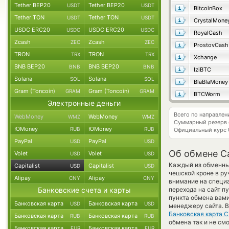
Tether BEP20
Tether BEP20
USDT
USDT
BitcoinBox
Tether TON
Tether TON
USDT
USDT
CrystalMone
USDC ERC20
USDC ERC20
USDC
USDC
RoyalCash
Zcash
Zcash
ZEC
ZEC
ProstovCash
TRON
TRON
TRX
TRX
Xchange
BNB BEP20
BNB BEP20
BNB
BNB
IziBTC
Solana
Solana
SOL
SOL
BlaBlaMoney
Gram (Toncoin)
Gram (Toncoin)
GRAM
GRAM
BTCWorm
Электронные деньги
Всего по направлен
WebMoney
WebMoney
WMZ
WMZ
Суммарный резерв
ЮMoney
ЮMoney
RUB
RUB
Официальный курс
PayPal
PayPal
USD
USD
Об обмене Ca
Volet
Volet
USD
USD
Каждый из обменных
Capitalist
Capitalist
USD
USD
чешской кроне в р
Alipay
Alipay
CNY
CNY
внимание на специа
Банковские счета и карты
перехода на сайт п
пункта обмена вами
Банковская карта
Банковская карта
USD
USD
менеджеру сайта. В
Банковская карта 
Банковская карта
Банковская карта
RUB
RUB
обмена так и не смо
Банковская карта
Банковская карта
EUR
EUR