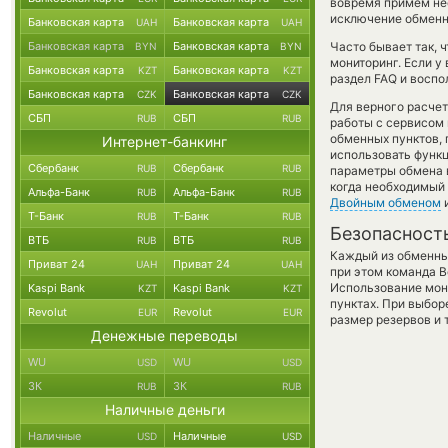
вовремя примем не
исключение обменно
Банковская карта
Банковская карта
UAH
UAH
Банковская карта
Банковская карта
Часто бывает так, ч
BYN
BYN
мониторинг. Если у
Банковская карта
Банковская карта
KZT
KZT
раздел FAQ и воспо
Банковская карта
Банковская карта
CZK
CZK
Для верного расчет
СБП
СБП
RUB
RUB
работы с сервисом 
обменных пунктов,
Интернет-банкинг
использовать фун
Сбербанк
Сбербанк
RUB
RUB
параметры обмена в
когда необходимый 
Альфа-Банк
Альфа-Банк
RUB
RUB
Двойным обменом
и
Т-Банк
Т-Банк
RUB
RUB
Безопасност
ВТБ
ВТБ
RUB
RUB
Каждый из обменны
Приват 24
Приват 24
UAH
UAH
при этом команда 
Использование мон
Kaspi Bank
Kaspi Bank
KZT
KZT
пунктах. При выбор
Revolut
Revolut
EUR
EUR
размер резервов и 
Денежные переводы
WU
WU
USD
USD
ЗК
ЗК
RUB
RUB
Наличные деньги
Наличные
Наличные
USD
USD