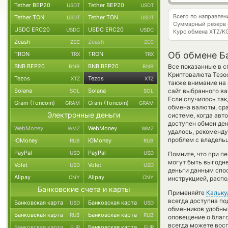
Tether BEP20
Tether BEP20
USDT
USDT
Всего по направле
Tether TON
Tether TON
USDT
USDT
Суммарный резерв
USDC ERC20
USDC ERC20
USDC
USDC
Курс обмена
XTZ/K
Zcash
Zcash
ZEC
ZEC
Об обмене Ба
TRON
TRON
TRX
TRX
BNB BEP20
BNB BEP20
Все показанные в с
BNB
BNB
Криптовалюта Тезо
Tezos
Tezos
XTZ
XTZ
также внимание на 
Solana
Solana
сайт выбранного ва
SOL
SOL
Если случилось так
Gram (Toncoin)
Gram (Toncoin)
GRAM
GRAM
обмена валюты, сра
Электронные деньги
системе, когда ав
доступен обмен дене
WebMoney
WebMoney
WMZ
WMZ
удалось, рекоменду
проблем с владельц
ЮMoney
ЮMoney
RUB
RUB
PayPal
PayPal
USD
USD
Помните, что при п
могут быть выгодне
Volet
Volet
USD
USD
деньги данным спос
Alipay
Alipay
CNY
CNY
инструкцией, распо
Банковские счета и карты
Применяйте
Кальку
всегда доступна п
Банковская карта
Банковская карта
USD
USD
обменников удобный
Банковская карта
Банковская карта
RUB
RUB
оповещение о благо
всегда можете вос
Банковская карта
Банковская карта
EUR
EUR