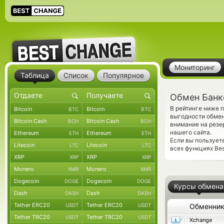
Мониторинг
Таблица
Список
Популярное
Обмен Банко
В рейтинге ниже 
Bitcoin
Bitcoin
BTC
BTC
выгодности обмен
Bitcoin Cash
Bitcoin Cash
BCH
BCH
внимание на резе
нашего сайта.
Ethereum
Ethereum
ETH
ETH
Если вы пользует
Litecoin
Litecoin
LTC
LTC
всех функциях Bes
XRP
XRP
XRP
XRP
Monero
Monero
XMR
XMR
Dogecoin
Dogecoin
DOGE
DOGE
Курсы обмена
Dash
Dash
DASH
DASH
Tether ERC20
Tether ERC20
USDT
USDT
Обменни
Tether TRC20
Tether TRC20
USDT
USDT
Xchange