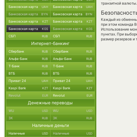
транзитной валюты.
Банковская карта
Банковская карта
UAH
UAH
Безопасност
Банковская карта
Банковская карта
BYN
BYN
Каждый из обменны
Банковская карта
Банковская карта
KZT
KZT
при этом команда 
Банковская карта
Банковская карта
KGS
KGS
Использование мон
пунктах. При выбор
СБП
СБП
RUB
RUB
размер резервов и 
Интернет-банкинг
Сбербанк
Сбербанк
RUB
RUB
Альфа-Банк
Альфа-Банк
RUB
RUB
Т-Банк
Т-Банк
RUB
RUB
ВТБ
ВТБ
RUB
RUB
Приват 24
Приват 24
UAH
UAH
Kaspi Bank
Kaspi Bank
KZT
KZT
Revolut
Revolut
EUR
EUR
Денежные переводы
WU
WU
USD
USD
ЗК
ЗК
RUB
RUB
Наличные деньги
Наличные
Наличные
USD
USD