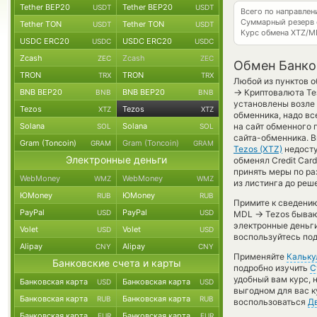
Tether BEP20
Tether BEP20
USDT
USDT
Всего по направле
Суммарный резерв
Tether TON
Tether TON
USDT
USDT
Курс обмена
XTZ/M
USDC ERC20
USDC ERC20
USDC
USDC
Zcash
Zcash
ZEC
ZEC
Обмен Банко
TRON
TRON
TRX
TRX
Любой из пунктов о
→
BNB BEP20
BNB BEP20
Криптовалюта Тез
BNB
BNB
установлены возле 
Tezos
Tezos
XTZ
XTZ
обменника, надо вс
Solana
Solana
на сайт обменного 
SOL
SOL
сайта-обменника. В
Gram (Toncoin)
Gram (Toncoin)
GRAM
GRAM
Tezos (XTZ)
недосту
Электронные деньги
обменял Credit Card
принять меры по р
WebMoney
WebMoney
WMZ
WMZ
из листинга до реш
ЮMoney
ЮMoney
RUB
RUB
Примите к сведению
PayPal
PayPal
USD
USD
→
MDL
Tezos бываю
электронные деньг
Volet
Volet
USD
USD
воспользуйтесь под
Alipay
Alipay
CNY
CNY
Применяйте
Кальку
Банковские счета и карты
подробно изучить
С
удобный вам курс, 
Банковская карта
Банковская карта
USD
USD
выгодном для вас к
Банковская карта
Банковская карта
RUB
RUB
воспользоваться
Д
Банковская карта
Банковская карта
EUR
EUR