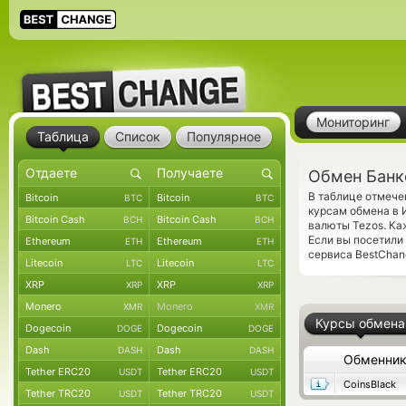
Мониторинг
Таблица
Список
Популярное
Обмен Банко
В таблице отмече
Bitcoin
Bitcoin
BTC
BTC
курсам обмена в 
Bitcoin Cash
Bitcoin Cash
BCH
BCH
валюты Tezos. Ка
Если вы посетили
Ethereum
Ethereum
ETH
ETH
сервиса BestChang
Litecoin
Litecoin
LTC
LTC
XRP
XRP
XRP
XRP
Monero
Monero
XMR
XMR
Курсы обмена
Dogecoin
Dogecoin
DOGE
DOGE
Dash
Dash
DASH
DASH
Обменни
Tether ERC20
Tether ERC20
USDT
USDT
CoinsBlack
Tether TRC20
Tether TRC20
USDT
USDT