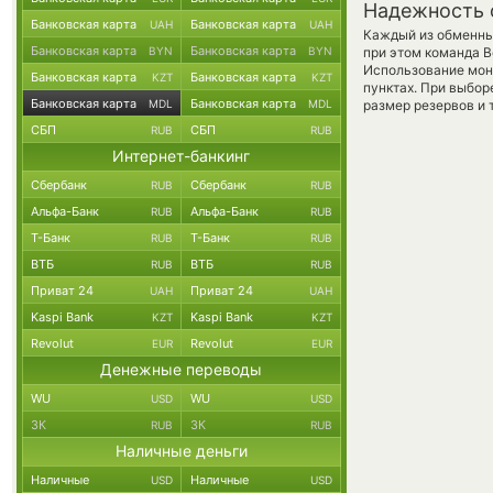
Надежность 
Банковская карта
Банковская карта
UAH
UAH
Каждый из обменны
Банковская карта
Банковская карта
BYN
BYN
при этом команда 
Использование мон
Банковская карта
Банковская карта
KZT
KZT
пунктах. При выбор
Банковская карта
Банковская карта
MDL
MDL
размер резервов и 
СБП
СБП
RUB
RUB
Интернет-банкинг
Сбербанк
Сбербанк
RUB
RUB
Альфа-Банк
Альфа-Банк
RUB
RUB
Т-Банк
Т-Банк
RUB
RUB
ВТБ
ВТБ
RUB
RUB
Приват 24
Приват 24
UAH
UAH
Kaspi Bank
Kaspi Bank
KZT
KZT
Revolut
Revolut
EUR
EUR
Денежные переводы
WU
WU
USD
USD
ЗК
ЗК
RUB
RUB
Наличные деньги
Наличные
Наличные
USD
USD