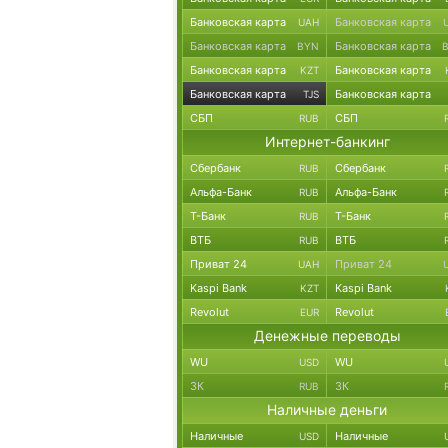
Банковская карта
Банковская карта
UAH
Банковская карта
Банковская карта
BYN
Банковская карта
Банковская карта
KZT
Банковская карта
Банковская карта
TJS
СБП
СБП
RUB
Интернет-банкинг
Сбербанк
Сбербанк
RUB
Альфа-Банк
Альфа-Банк
RUB
Т-Банк
Т-Банк
RUB
ВТБ
ВТБ
RUB
Приват 24
Приват 24
UAH
Kaspi Bank
Kaspi Bank
KZT
Revolut
Revolut
EUR
Денежные переводы
WU
WU
USD
ЗК
ЗК
RUB
Наличные деньги
Наличные
Наличные
USD