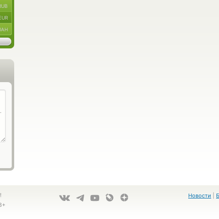
RUB
EUR
UAH
!
Новости
|
8+