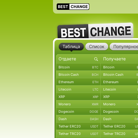
Таблица
Список
Популярно
Bitcoin
Bitcoin
BTC
Bitcoin Cash
Bitcoin Cash
BCH
Ethereum
Ethereum
ETH
Litecoin
Litecoin
LTC
XRP
XRP
XRP
Monero
Monero
XMR
Dogecoin
Dogecoin
DOGE
D
Dash
Dash
DASH
D
Tether ERC20
Tether ERC20
USDT
U
Tether TRC20
Tether TRC20
USDT
U