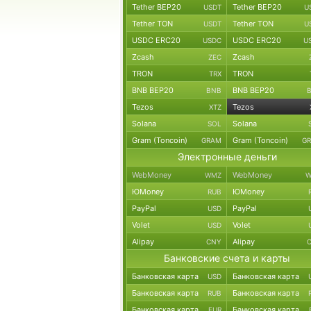
Tether BEP20
Tether BEP20
USDT
U
Tether TON
Tether TON
USDT
U
USDC ERC20
USDC ERC20
USDC
U
Zcash
Zcash
ZEC
TRON
TRON
TRX
BNB BEP20
BNB BEP20
BNB
Tezos
Tezos
XTZ
Solana
Solana
SOL
Gram (Toncoin)
Gram (Toncoin)
GRAM
G
Электронные деньги
WebMoney
WebMoney
WMZ
W
ЮMoney
ЮMoney
RUB
PayPal
PayPal
USD
Volet
Volet
USD
Alipay
Alipay
CNY
Банковские счета и карты
Банковская карта
Банковская карта
USD
Банковская карта
Банковская карта
RUB
Банковская карта
Банковская карта
EUR