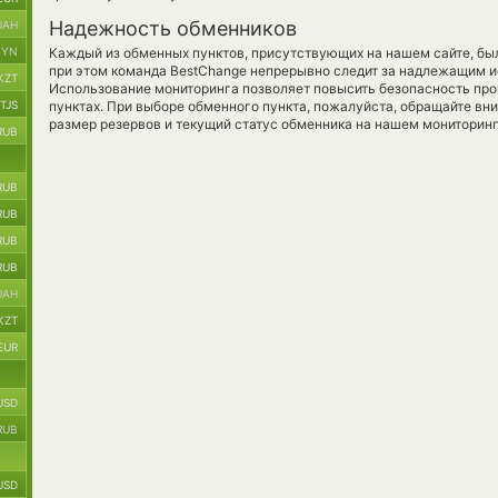
Надежность обменников
UAH
BYN
Каждый из обменных пунктов, присутствующих на нашем сайте, бы
при этом команда BestChange непрерывно следит за надлежащим и
KZT
Использование мониторинга позволяет повысить безопасность пр
TJS
пунктах. При выборе обменного пункта, пожалуйста, обращайте вн
размер резервов и текущий статус обменника на нашем мониторинг
RUB
RUB
RUB
RUB
RUB
UAH
KZT
EUR
USD
RUB
USD