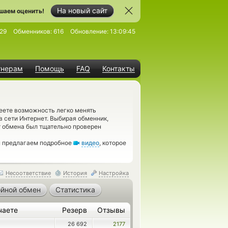
На новый сайт
шаем оценить!
29
Обменников:
616
Обновление:
13:09:45
тнерам
Помощь
FAQ
Контакты
еете возможность легко менять
в сети Интернет. Выбирая обменник,
т обмена был тщательно проверен
ы предлагаем подробное
видео
, которое
Несоответствие
История
Настройка
йной обмен
Статистика
чаете
Резерв
Отзывы
26 692
2177