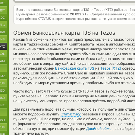
SDT
Всего по направлению Банковская карта TJS
Tezos (XTZ) работает
1
н
→
SDT
Суммарный резерв обменников:
26 692
XTZ.
Средневзвешенный курс о
SDC
Курс обмена
XTZ/TJS
на криптовалютных рынках на текущее время сос
ZEC
Обмен Банковская карта TJS на Tezos
TRX
Каждый из обменных пунктов, который представлен в списке, гото
BNB
→
карта в таджикском сомони
Криптовалюта Тезос в автоматическ
XTZ
внимание на специальные метки, которые иногда располагаются ря
мгновенного перехода на сайт пункта обмена кликните один раз мы
SOL
перехода на вебсайт обменника вами не была найдена возможност
RAM
же обратиться к оператору сайта. Иногда происходят разнообразные
автоматический обмен
Банковская карта TJS
на
Tezos (XTZ)
соверш
вручную. Если же поменять Credit Card in Tajikistani somoni на Tezo
MZ
рекомендуем сообщить нам об этой ситуации. С вашей помощью м
необходимые меры: установим причину проблемы, либо же отключи
RUB
USD
→
Часто получается так, что курсы Card-TJS
Tezos выгоднее тогда,
пункта через наш сервис. Если вы никогда не меняли деньги подоб
USD
нашу систему мониторинга, просто воспользуйтесь подробной инст
CNY
Для правильного подсчета суммы, которую вы получаете или отдае
можете подробно изучить
Статистику
резервов и курсов. Если вы в
пунктов удобный вам курс, не спешите с обменом, воспользуйтесь
USD
информацию о благоприятном для вас курсе на электронную почту и
RUB
обменных пунктов, при помощи функции
Двойной обмен
вы найдете
транзитную валюту.
EUR