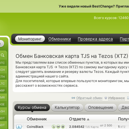
Уже видели новый BestChange? Пригла
Всего курсов:
12460
Мониторинг
Обменники
Проверка адреса
Пар
е
Обмен Банковская карта TJS на Tezos (XTZ)
Мы представляем вам список обменных пунктов, в которых вы им
BTC
→
Банковская карта TJS
Tezos (XTZ) по самому выгодному курсу 
BCH
следует уделять внимание и резерву валюты Tezos. Каждый пунк
администрацией нашего сайта.
ETH
Для посетителей, которые впервые пользуются мониторингом, м
LTC
расскажет о возможностях сервиса.
XRP
XMR
Обратный обмен
Избранное
OGE
Курсы обмена
Калькулятор
Оповещение
Дво
ASH
SDT
Обменник
Отдаете
Полу
▲
SDT
от 2 500
CoinsBlack
2.084542
1
TJS Карта
XTZ