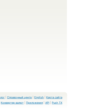
Блог
|
Справочный центр
|
English
|
Карта сайта
Конвертер валют
|
Приложения
|
API
|
Push TX