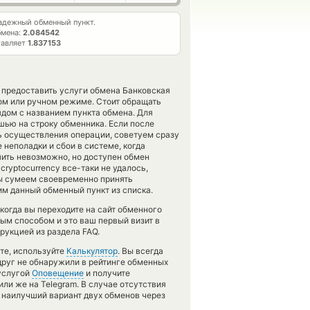
адежный обменный пункт.
бмена:
2.084542
тавляет
1.837153
в предоставить услуги обмена Банковская
ом или ручном режиме. Стоит обращать
дом с названием пункта обмена. Для
шью на строку обменника. Если после
ь осуществления операции, советуем сразу
 неполадки и сбои в системе, когда
ить невозможно, но доступен обмен
s cryptocurrency все-таки не удалось,
ы сумеем своевременно принять
м данный обменный пункт из списка.
 когда вы переходите на сайт обменного
ным способом и это ваш первый визит в
рукцией из раздела FAQ.
те, используйте
Калькулятор
. Вы всегда
друг не обнаружили в рейтинге обменных
 услугой
Оповещение
и получите
ли же на Telegram. В случае отсутствия
 наилучший вариант двух обменов через