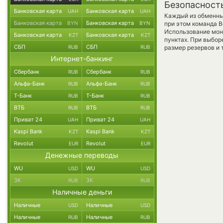
Безопасност
Банковская карта
Банковская карта
UAH
UAH
Каждый из обменны
Банковская карта
Банковская карта
BYN
BYN
при этом команда 
Использование мон
Банковская карта
Банковская карта
KZT
KZT
пунктах. При выбор
СБП
СБП
RUB
RUB
размер резервов и 
Интернет-банкинг
Сбербанк
Сбербанк
RUB
RUB
Альфа-Банк
Альфа-Банк
RUB
RUB
Т-Банк
Т-Банк
RUB
RUB
ВТБ
ВТБ
RUB
RUB
Приват 24
Приват 24
UAH
UAH
Kaspi Bank
Kaspi Bank
KZT
KZT
Revolut
Revolut
EUR
EUR
Денежные переводы
WU
WU
USD
USD
ЗК
ЗК
RUB
RUB
Наличные деньги
Наличные
Наличные
USD
USD
Наличные
Наличные
RUB
RUB