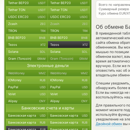
Tether BEP20
Tether BEP20
USDT
USDT
Всего по направле
Суммарный резерв
Tether TON
Tether TON
USDT
USDT
Курс обмена
EUR/X
USDC ERC20
USDC ERC20
USDC
USDC
Zcash
Zcash
ZEC
ZEC
Об обмене Ба
TRON
TRON
TRX
TRX
В приведенной табл
BNB BEP20
BNB BEP20
автоматический или
BNB
BNB
сайта обмена обрат
Tezos
Tezos
XTZ
XTZ
обменников. Вы мо
Solana
Solana
мышью по позиции с
SOL
SOL
обменом валют, вам
Gram (Toncoin)
Gram (Toncoin)
GRAM
GRAM
время автоматичес
Электронные деньги
вручную. Если же п
оповестить нас об
WebMoney
WebMoney
WMZ
WMZ
владельцем обменно
ЮMoney
ЮMoney
RUB
RUB
Спешим уведомить,
PayPal
PayPal
USD
USD
обнаружить более 
Если вы никогда не
Volet
Volet
USD
USD
воспользуйтесь наш
Alipay
Alipay
CNY
CNY
Для правильного по
Банковские счета и карты
момент можете под
используйте функ
Банковская карта
Банковская карта
USD
USD
уведомление на эле
Банковская карта
Банковская карта
RUB
RUB
Двойной обмен
вы н
Банковская карта
Банковская карта
EUR
EUR