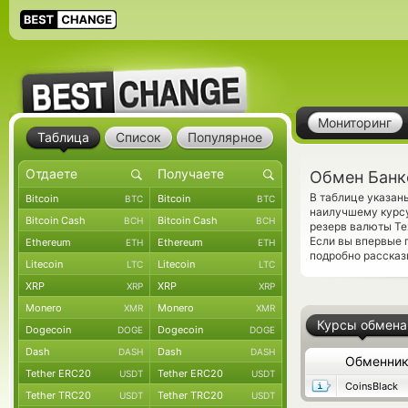
Мониторинг
Таблица
Список
Популярное
Обмен Банко
В таблице указан
Bitcoin
Bitcoin
BTC
BTC
наилучшему курсу
Bitcoin Cash
Bitcoin Cash
BCH
BCH
резерв валюты Te
Если вы впервые 
Ethereum
Ethereum
ETH
ETH
подробно рассказы
Litecoin
Litecoin
LTC
LTC
XRP
XRP
XRP
XRP
Monero
Monero
XMR
XMR
Курсы обмена
Dogecoin
Dogecoin
DOGE
DOGE
Dash
Dash
DASH
DASH
Обменни
Tether ERC20
Tether ERC20
USDT
USDT
CoinsBlack
Tether TRC20
Tether TRC20
USDT
USDT