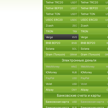
Tether TRC20
Tether TRC20
USDT
U
Tether BEP20
Tether BEP20
USDT
U
Tether TON
Tether TON
USDT
U
USDC ERC20
USDC ERC20
USDC
U
Zcash
Zcash
ZEC
TRON
TRON
TRX
Verge
Verge
XVG
BNB BEP20
BNB BEP20
BNB
Solana
Solana
SOL
Gram (Toncoin)
Gram (Toncoin)
GRAM
G
Электронные деньги
WebMoney
WebMoney
WMZ
W
ЮMoney
ЮMoney
RUB
PayPal
PayPal
USD
Volet
Volet
USD
Alipay
Alipay
CNY
Банковские счета и карты
Банковская карта
Банковская карта
USD
Банковская карта
Банковская карта
RUB