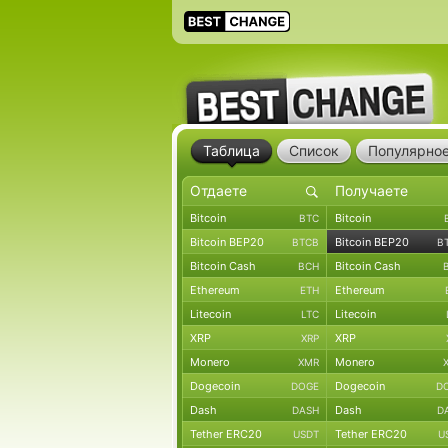
Таблица
Список
Популярно
Bitcoin
Bitcoin
BTC
Bitcoin BEP20
Bitcoin BEP20
BTCB
B
Bitcoin Cash
Bitcoin Cash
BCH
Ethereum
Ethereum
ETH
Litecoin
Litecoin
LTC
XRP
XRP
XRP
Monero
Monero
XMR
Dogecoin
Dogecoin
DOGE
D
Dash
Dash
DASH
D
Tether ERC20
Tether ERC20
USDT
U