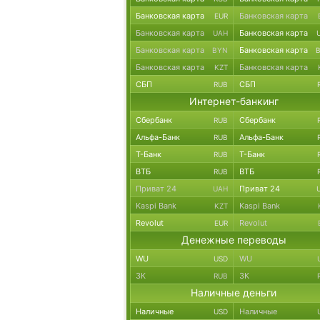
Банковская карта
Банковская карта
EUR
Банковская карта
Банковская карта
UAH
Банковская карта
Банковская карта
BYN
Банковская карта
Банковская карта
KZT
СБП
СБП
RUB
Интернет-банкинг
Сбербанк
Сбербанк
RUB
Альфа-Банк
Альфа-Банк
RUB
Т-Банк
Т-Банк
RUB
ВТБ
ВТБ
RUB
Приват 24
Приват 24
UAH
Kaspi Bank
Kaspi Bank
KZT
Revolut
Revolut
EUR
Денежные переводы
WU
WU
USD
ЗК
ЗК
RUB
Наличные деньги
Наличные
Наличные
USD