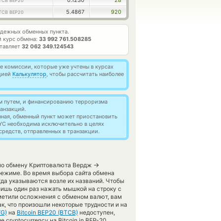
0.1230
28
TCB BEP20
5.4867
920
TCB BEP20
дежных обменных пункта.
 курс обмена:
33 992 761.508285
ставляет
32 062 349.124543
 комиссии, которые уже учтены в курсах
кцией
Калькулятор
, чтобы рассчитать наиболее
м путем, и финансированию терроризма
анзакций.
нная, обменный пункт может приостановить
YC необходима исключительно в целях
редств, отправленных в транзакции.
→
 по обмену Криптовалюта Вердж
 режиме. Во время выбора сайта обмена
гда указываются возле их названий. Чтобы
лишь один раз нажать мышкой на строку с
аметили осложнения с обменом валют, вам
к, что произошли некоторые трудности и на
VG)
на
Bitcoin BEP20 (BTCB)
недоступен,
cryptocurrency на Bitcoin in BEP-20