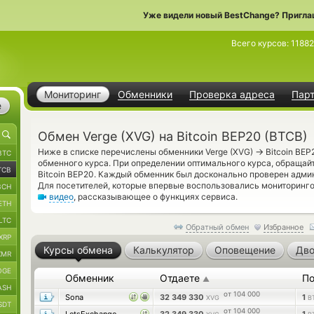
Уже видели новый BestChange? Пригла
Всего курсов:
1188
Мониторинг
Обменники
Проверка адреса
Пар
е
Обмен Verge (XVG) на Bitcoin BEP20 (BTCB)
→
Ниже в списке перечислены обменники Verge (XVG)
Bitcoin BEP
BTC
обменного курса. При определении оптимального курса, обращай
TCB
Bitcoin BEP20. Каждый обменник был досконально проверен адми
Для посетителей, которые впервые воспользовались мониторинго
BCH
видео
, рассказывающее о функциях сервиса.
ETH
LTC
Обратный обмен
Избранное
XRP
Курсы обмена
Калькулятор
Оповещение
Дво
XMR
OGE
Обменник
Отдаете
По
▲
ASH
от 104 000
Sona
32 349 330
1
XVG
B
SDT
от 104 000