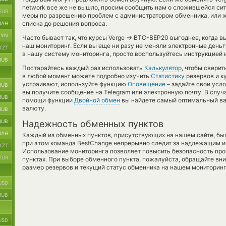
network все же не вышло, просим сообщить нам о сложившейся си
EUR
меры по разрешению проблем с администратором обменника, или же
списка до решения вопроса.
UAH
BYN
→
Часто бывает так, что курсы Verge
BTC-BEP20 выгоднее, когда вы
наш мониторинг. Если вы еще ни разу не меняли электронные день
KZT
в нашу систему мониторинга, просто воспользуйтесь инструкцией и
RUB
Постарайтесь каждый раз использовать
Калькулятор
, чтобы свери
в любой момент можете подробно изучить
Статистику
резервов и к
устраивают, используйте функцию
Оповещение
– задайте свои усл
RUB
вы получите сообщение на Telegram или электронную почту. В случ
RUB
помощи функции
Двойной обмен
вы найдете самый оптимальный ва
валюту.
RUB
RUB
Надежность обменных пунктов
UAH
Каждый из обменных пунктов, присутствующих на нашем сайте, бы
при этом команда BestChange непрерывно следит за надлежащим и
KZT
Использование мониторинга позволяет повысить безопасность пр
EUR
пунктах. При выборе обменного пункта, пожалуйста, обращайте вн
размер резервов и текущий статус обменника на нашем мониторинг
USD
RUB
USD