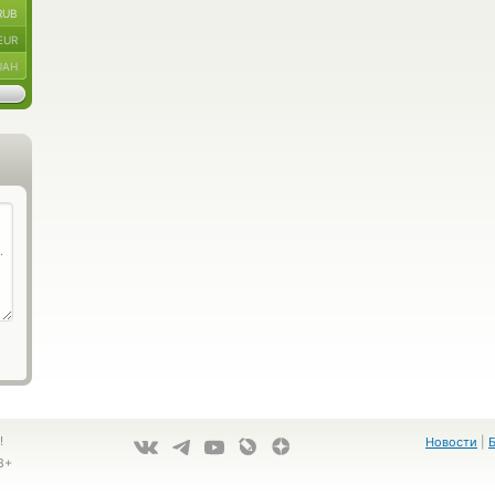
RUB
EUR
UAH
!
Новости
|
8+