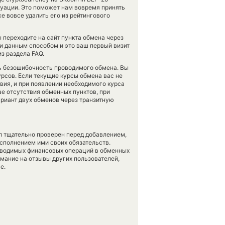
туации. Это поможет нам вовремя принять
 вовсе удалить его из рейтингового
 переходите на сайт пункта обмена через
ги данным способом и это ваш первый визит
з раздела FAQ.
ть безошибочность проводимого обмена. Вы
урсов. Если текущие курсы обмена вас не
овия, и при появлении необходимого курса
ае отсутствия обменных пунктов, при
риант двух обменов через транзитную
л тщательно проверен перед добавлением,
сполнением ими своих обязательств.
оводимых финансовых операций в обменных
имание на отзывы других пользователей,
е.