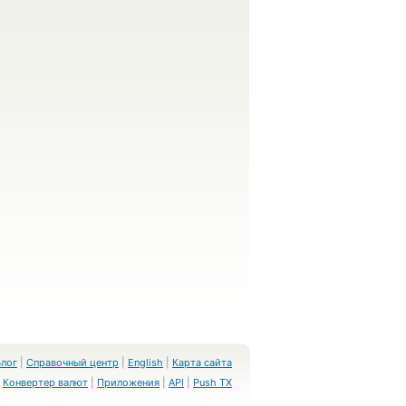
Блог
|
Справочный центр
|
English
|
Карта сайта
Конвертер валют
|
Приложения
|
API
|
Push TX