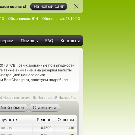
На новый сайт
шаем оценить!
210
Обменников:
614
Обновление:
18:19:00
тнерам
Помощь
FAQ
Контакты
20 (BTCB), ранжированные по выгодности
те также внимание и на резервы валюты
нистрацией нашего сайта.
м BestChange.ru, советуем подробное
Несоответствие
История
Настройка
йной обмен
Статистика
лучаете
Резерв
Отзывы
0.1200
416
TCB BEP20