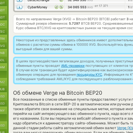
LetsExchange
32 349 330
1
XVG
B
SDT
от 17 371
CyberMoney
34 065 553
1
XVG
B
SDT
SDT
Всего по направлению Verge (XVG)
Bitcoin BEP20 (BTCB) работает
3
на
→
Суммарный резерв обменников:
5.7297
BTCB BEP20.
Средневзвешенный
SDC
Курс обмена
BTC/XVG
на криптовалютных рынках на текущее время со
ZEC
TRX
Некоторые из представленных здесь обменников имеют дополнительные
обменов с расчетом суммы обмена в 100000 XVG. Воспользуйтесь фун
XVG
выгодный обмен для вашей суммы.
BNB
SOL
В целях противодействия легализации доходов, полученных преступны
обменные пункты проводят
AML-проверки
поступающих от клиентов тр
RAM
В случае если транзакция будет идентифицирована как высокорискова
обменную операцию для проведения
процедуры KYC
. Информация по K
соблюдения требований AML/KYC для последующего разблокирования с
MZ
RUB
Об обмене Verge на Bitcoin BEP20
USD
Все показанные в списке обменные пункты предоставляют услуги
USD
Криптовалюта Bitcoin в сети BEP-20 в автоматическом или ручном
также обратите свое внимание на специальные метки, которые ино
CNY
перейти на сайт интересующего вас обменного пункта, надо всего 
его названием. Если вы перешли на вебсайт обменного пункта и з
надо обратиться к администратору сайта-обменника. Может быть та
USD
данной стадии работы сайта автоматический обмен валют
Verge (X
тогда вам могут предложить обмен вручную. Если же обменять Verge 
RUB