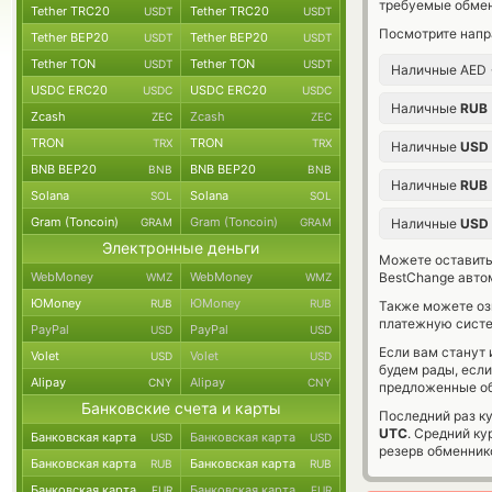
требуемые обмен
Tether TRC20
Tether TRC20
USDT
USDT
Посмотрите напр
Tether BEP20
Tether BEP20
USDT
USDT
Tether TON
Tether TON
USDT
USDT
Наличные AED
USDC ERC20
USDC ERC20
USDC
USDC
Наличные
RUB
Zcash
Zcash
ZEC
ZEC
TRON
TRON
TRX
TRX
Наличные
USD
BNB BEP20
BNB BEP20
BNB
BNB
Наличные
RUB
Solana
Solana
SOL
SOL
Gram (Toncoin)
Gram (Toncoin)
GRAM
GRAM
Наличные
USD
Электронные деньги
Можете оставит
WebMoney
WebMoney
BestChange авто
WMZ
WMZ
ЮMoney
ЮMoney
RUB
RUB
Также можете о
платежную сист
PayPal
PayPal
USD
USD
Если вам станут
Volet
Volet
USD
USD
будем рады, есл
Alipay
Alipay
CNY
CNY
предложенные об
Банковские счета и карты
Последний раз к
UTC
. Средний к
Банковская карта
Банковская карта
USD
USD
резерв обменник
Банковская карта
Банковская карта
RUB
RUB
Банковская карта
Банковская карта
EUR
EUR