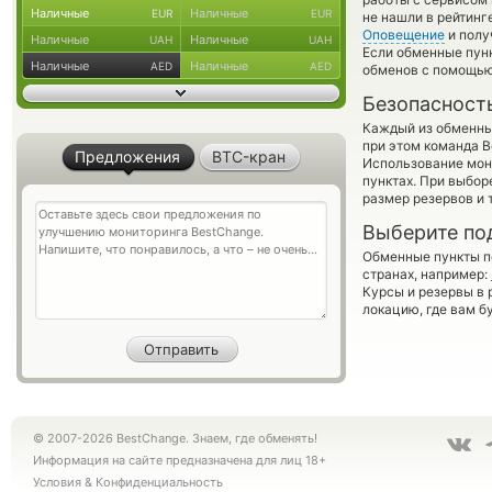
Наличные
Наличные
EUR
EUR
не нашли в рейтинг
Оповещение
и полу
Наличные
Наличные
UAH
UAH
Если обменные пун
Наличные
Наличные
AED
AED
обменов с помощью
Безопасност
Каждый из обменны
при этом команда 
Предложения
BTC-кран
Использование мон
пунктах. При выбор
размер резервов и 
Выберите по
Обменные пункты по
странах, например:
Курсы и резервы в 
локацию, где вам б
© 2007-2026 BestChange. Знаем, где обменять!
Информация на сайте предназначена для лиц 18+
Условия
&
Конфиденциальность