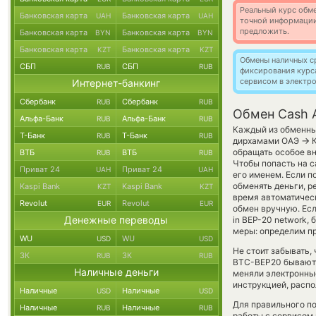
Реальный курс обме
Банковская карта
Банковская карта
UAH
UAH
точной информации
предложить.
Банковская карта
Банковская карта
BYN
BYN
Банковская карта
Банковская карта
KZT
KZT
Обмены наличных с
СБП
СБП
RUB
RUB
фиксирования курс
сервисом в электр
Интернет-банкинг
Сбербанк
Сбербанк
RUB
RUB
Обмен Cash A
Альфа-Банк
Альфа-Банк
RUB
RUB
Каждый из обменных
Т-Банк
Т-Банк
RUB
RUB
→
дирхамами ОАЭ
К
обращать особое вн
ВТБ
ВТБ
RUB
RUB
Чтобы попасть на с
Приват 24
Приват 24
UAH
UAH
его именем. Если п
обменять деньги, р
Kaspi Bank
Kaspi Bank
KZT
KZT
время автоматичес
Revolut
Revolut
EUR
EUR
обмен вручную. Если
Денежные переводы
in BEP-20 network,
меры: определим пр
WU
WU
USD
USD
Не стоит забывать,
ЗК
ЗК
RUB
RUB
BTC-BEP20 бывают в
Наличные деньги
меняли электронны
инструкцией, распо
Наличные
Наличные
USD
USD
Для правильного по
Наличные
Наличные
RUB
RUB
работы с сервисом 