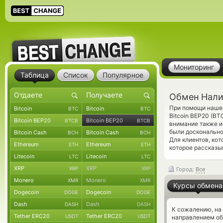
Мониторинг
Таблица
Список
Популярное
Обмен Налич
При помощи нашег
Bitcoin
Bitcoin
BTC
BTC
Bitcoin BEP20 (B
Bitcoin BEP20
Bitcoin BEP20
BTCB
BTCB
внимание также и
были досконально
Bitcoin Cash
Bitcoin Cash
BCH
BCH
Для клиентов, ко
Ethereum
Ethereum
ETH
ETH
которое рассказы
Litecoin
Litecoin
LTC
LTC
XRP
XRP
XRP
XRP
Город:
Все
Monero
Monero
XMR
XMR
Курсы обмена
Dogecoin
Dogecoin
DOGE
DOGE
Dash
Dash
DASH
DASH
К сожалению, на
Tether ERC20
Tether ERC20
USDT
USDT
направлением о