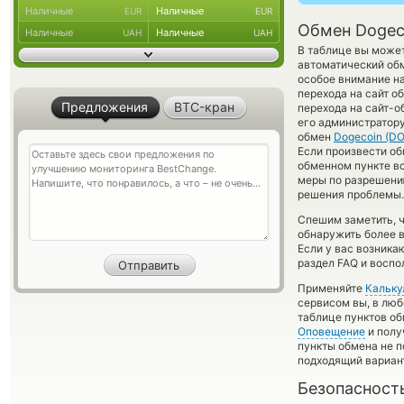
Наличные
Наличные
EUR
EUR
Обмен Dogeco
Наличные
Наличные
UAH
UAH
В таблице вы может
автоматический об
особое внимание на
перехода на сайт о
Предложения
BTC-кран
перехода на сайт-о
его администратору
обмен
Dogecoin (D
Если произвести обм
обменном пункте вс
меры по разрешени
решения проблемы.
Спешим заметить, 
обнаружить более 
Если у вас возника
раздел FAQ и воспо
Применяйте
Кальку
сервисом вы, в люб
таблице пунктов об
Оповещение
и полу
пункты обмена не п
подходящий вариан
Безопасност