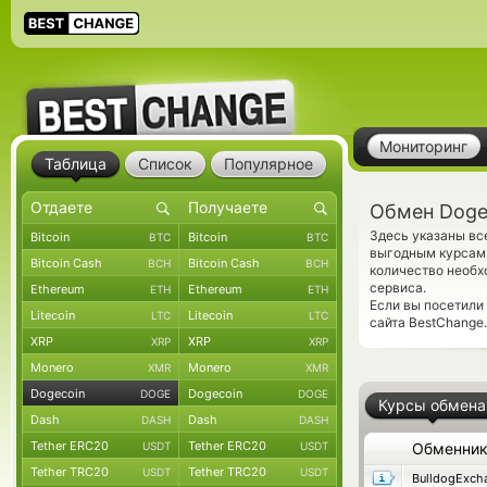
Мониторинг
Таблица
Список
Популярное
Обмен Doge
Здесь указаны вс
Bitcoin
Bitcoin
BTC
BTC
выгодным курсам 
Bitcoin Cash
Bitcoin Cash
BCH
BCH
количество необх
сервиса.
Ethereum
Ethereum
ETH
ETH
Если вы посетили
Litecoin
Litecoin
LTC
LTC
сайта BestChange.
XRP
XRP
XRP
XRP
Monero
Monero
XMR
XMR
Dogecoin
Dogecoin
DOGE
DOGE
Курсы обмена
Dash
Dash
DASH
DASH
Tether ERC20
Tether ERC20
USDT
USDT
Обменни
Tether TRC20
Tether TRC20
USDT
USDT
BulldogExch