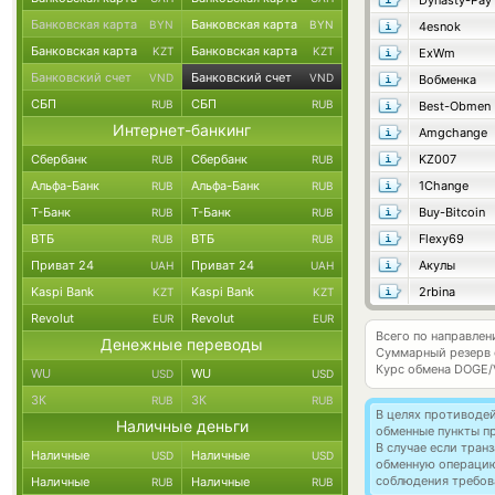
Dynasty-Pay
Банковская карта
Банковская карта
BYN
BYN
4esnok
Банковская карта
Банковская карта
KZT
KZT
ExWm
Банковский счет
Банковский счет
VND
VND
Вобменка
СБП
СБП
RUB
RUB
Best-Obmen
Интернет-банкинг
Amgchange
Сбербанк
Сбербанк
KZ007
RUB
RUB
Альфа-Банк
Альфа-Банк
1Change
RUB
RUB
Т-Банк
Т-Банк
Buy-Bitcoin
RUB
RUB
ВТБ
ВТБ
Flexy69
RUB
RUB
Приват 24
Приват 24
Акулы
UAH
UAH
Kaspi Bank
Kaspi Bank
2rbina
KZT
KZT
Revolut
Revolut
EUR
EUR
Всего по направле
Денежные переводы
Суммарный резерв
Курс обмена
DOGE/
WU
WU
USD
USD
ЗК
ЗК
RUB
RUB
В целях противоде
Наличные деньги
обменные пункты п
В случае если тра
Наличные
Наличные
USD
USD
обменную операци
соблюдения требов
Наличные
Наличные
RUB
RUB