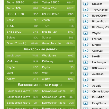
Tether BEP20
Tether BEP20
USDT
USDT
Drakkar
Tether TON
Tether TON
USDT
USDT
TroyChange
USDC ERC20
USDC ERC20
USDC
USDC
ВсемОбмен
Zcash
Zcash
ZEC
ZEC
BitcoinBox
TRON
TRON
TRX
TRX
BtcChange2
BNB BEP20
BNB BEP20
BNB
BNB
WayBit
Solana
Solana
SOL
SOL
FastWM
Gram (Toncoin)
Gram (Toncoin)
GRAM
GRAM
Kingex
Электронные деньги
Сатоши
WebMoney
WebMoney
WMZ
WMZ
NextBit
ЮMoney
ЮMoney
RUB
RUB
UAchanger
PayPal
PayPal
USD
USD
818Finance
Volet
Volet
USD
USD
AxoCash
Alipay
Alipay
CNY
CNY
Izi
Банковские счета и карты
AppBit
Банковская карта
Банковская карта
USD
USD
ObmenMone
Банковская карта
Банковская карта
RUB
RUB
First-BTC
Банковская карта
Банковская карта
EUR
EUR
EasyGlobal
Банковская карта
Банковская карта
UAH
UAH