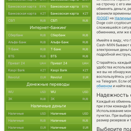
на строчку с его и
Банковская карта
Банковская карта
BYN
BYN
обменять деньги, р
возникли временны
Банковская карта
Банковская карта
KZT
KZT
(DOGE)
на
Наличны
СБП
СБП
RUB
RUB
Doge coin cryptocu
Интернет-банкинг
сложившейся ситуа
обменника, или же 
Сбербанк
Сбербанк
RUB
RUB
Имейте в виду, что
Альфа-Банк
Альфа-Банк
RUB
RUB
Cash-MXN бывают вы
Т-Банк
Т-Банк
RUB
RUB
электронные деньги
подробной инструкц
ВТБ
ВТБ
RUB
RUB
Старайтесь каждый
Приват 24
Приват 24
UAH
UAH
удобства использов
Kaspi Bank
Kaspi Bank
KZT
KZT
же вы не обнаружил
воспользуйтесь ус
Revolut
Revolut
EUR
EUR
на Telegram. Если 
Денежные переводы
обменом
и найти в
WU
WU
USD
USD
Надежность 
ЗК
ЗК
RUB
RUB
Каждый из обменны
Наличные деньги
при этом команда 
Использование мон
Наличные
Наличные
USD
USD
пунктах. При выбор
размер резервов и 
Наличные
Наличные
RUB
RUB
Наличные
Наличные
EUR
EUR
Выберите по