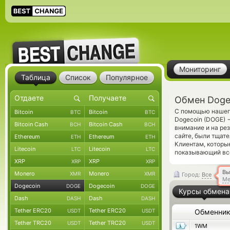
Мониторинг
Таблица
Список
Популярное
Обмен Doge
С помощью нашего
Bitcoin
Bitcoin
BTC
BTC
Dogecoin (DOGE)
Bitcoin Cash
Bitcoin Cash
BCH
BCH
внимание и на ре
сайте, были тщат
Ethereum
Ethereum
ETH
ETH
Клиентам, которы
Litecoin
Litecoin
LTC
LTC
показывающий вс
XRP
XRP
XRP
XRP
Вы
Monero
Monero
XMR
XMR
Город:
Все
Ме
Dogecoin
Dogecoin
DOGE
DOGE
Курсы обмена
Dash
Dash
DASH
DASH
Tether ERC20
Tether ERC20
USDT
USDT
Обменни
Tether TRC20
Tether TRC20
USDT
USDT
1WM