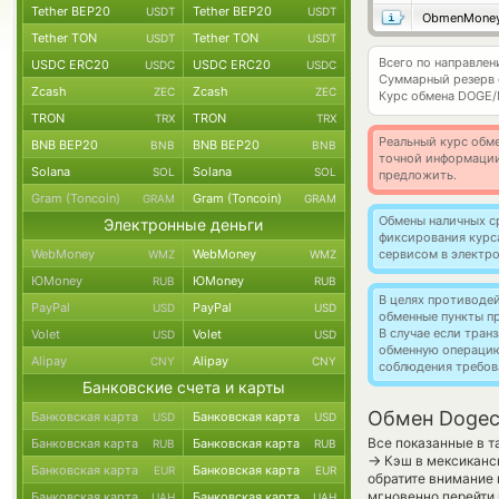
Tether BEP20
Tether BEP20
USDT
USDT
ObmenMone
Tether TON
Tether TON
USDT
USDT
Всего по направле
USDC ERC20
USDC ERC20
USDC
USDC
Суммарный резерв
Zcash
Zcash
ZEC
ZEC
Курс обмена
DOGE
TRON
TRON
TRX
TRX
Реальный курс обме
BNB BEP20
BNB BEP20
BNB
BNB
точной информации
Solana
Solana
SOL
SOL
предложить.
Gram (Toncoin)
Gram (Toncoin)
GRAM
GRAM
Обмены наличных с
Электронные деньги
фиксирования курс
WebMoney
WebMoney
сервисом в электр
WMZ
WMZ
ЮMoney
ЮMoney
RUB
RUB
В целях противоде
PayPal
PayPal
USD
USD
обменные пункты п
В случае если тра
Volet
Volet
USD
USD
обменную операци
Alipay
Alipay
CNY
CNY
соблюдения требов
Банковские счета и карты
Обмен Dogec
Банковская карта
Банковская карта
USD
USD
Все показанные в т
Банковская карта
Банковская карта
RUB
RUB
→
Кэш в мексиканск
Банковская карта
Банковская карта
EUR
EUR
обратите внимание 
мгновенно перейти 
Банковская карта
Банковская карта
UAH
UAH