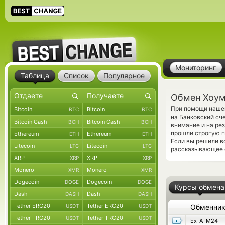
Мониторинг
Таблица
Список
Популярное
Обмен Хоум
При помощи нашег
Bitcoin
Bitcoin
BTC
BTC
на Банковский сч
Bitcoin Cash
Bitcoin Cash
BCH
BCH
внимание и на ре
прошли строгую п
Ethereum
Ethereum
ETH
ETH
Если вы решили в
Litecoin
Litecoin
LTC
LTC
рассказывающее о
XRP
XRP
XRP
XRP
Monero
Monero
XMR
XMR
Dogecoin
Dogecoin
DOGE
DOGE
Курсы обмена
Dash
Dash
DASH
DASH
Tether ERC20
Tether ERC20
USDT
USDT
Обменни
Tether TRC20
Tether TRC20
USDT
USDT
Ex-ATM24