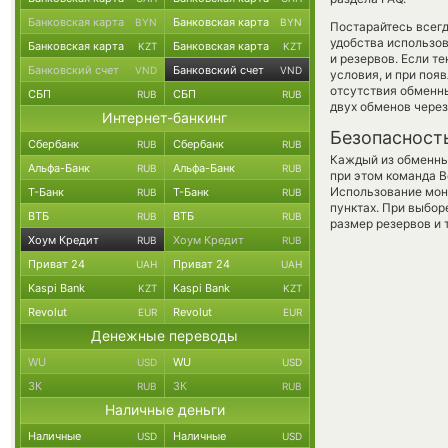
Банковская карта
Банковская карта
BYN
BYN
Постарайтесь всег
удобства использов
Банковская карта
Банковская карта
KZT
KZT
и резервов. Если т
Банковский счет
Банковский счет
VND
VND
условия, и при поя
отсутствия обменн
СБП
СБП
RUB
RUB
двух обменов через
Интернет-банкинг
Безопасност
Сбербанк
Сбербанк
RUB
RUB
Каждый из обменны
Альфа-Банк
Альфа-Банк
RUB
RUB
при этом команда 
Использование мон
Т-Банк
Т-Банк
RUB
RUB
пунктах. При выбор
ВТБ
ВТБ
RUB
RUB
размер резервов и 
Хоум Кредит
Хоум Кредит
RUB
RUB
Приват 24
Приват 24
UAH
UAH
Kaspi Bank
Kaspi Bank
KZT
KZT
Revolut
Revolut
EUR
EUR
Денежные переводы
WU
WU
USD
USD
ЗК
ЗК
RUB
RUB
Наличные деньги
Наличные
Наличные
USD
USD