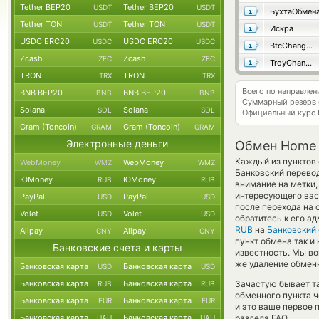
Tether BEP20
Tether BEP20
USDT
USDT
БухтаОбмен
Tether TON
Tether TON
USDT
USDT
Искра
USDC ERC20
USDC ERC20
USDC
USDC
BtcChange24
Zcash
Zcash
ZEC
ZEC
TroyChange
TRON
TRON
TRX
TRX
Всего по направле
BNB BEP20
BNB BEP20
BNB
BNB
Суммарный резерв
Solana
Solana
SOL
SOL
Официальный курс
Gram (Toncoin)
Gram (Toncoin)
GRAM
GRAM
Электронные деньги
Обмен Home C
Каждый из пунктов 
WebMoney
WebMoney
WMZ
WMZ
Банковский перево
ЮMoney
ЮMoney
RUB
RUB
внимание на метки,
интересующего вас 
PayPal
PayPal
USD
USD
после перехода на 
Volet
Volet
USD
USD
обратитесь к его а
RUB
на
Банковский
Alipay
Alipay
CNY
CNY
пункт обмена так и 
Банковские счета и карты
известность. Мы в
же удаление обменн
Банковская карта
Банковская карта
USD
USD
Банковская карта
Банковская карта
Зачастую бывает т
RUB
RUB
обменного пункта ч
Банковская карта
Банковская карта
EUR
EUR
и это ваше первое 
Банковская карта
Банковская карта
раздела FAQ.
UAH
UAH