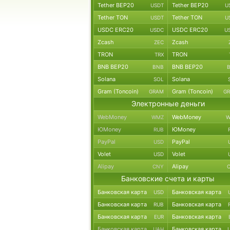
Tether BEP20
Tether BEP20
USDT
U
Tether TON
Tether TON
USDT
U
USDC ERC20
USDC ERC20
USDC
U
Zcash
Zcash
ZEC
TRON
TRON
TRX
BNB BEP20
BNB BEP20
BNB
Solana
Solana
SOL
Gram (Toncoin)
Gram (Toncoin)
GRAM
G
Электронные деньги
WebMoney
WebMoney
WMZ
W
ЮMoney
ЮMoney
RUB
PayPal
PayPal
USD
Volet
Volet
USD
Alipay
Alipay
CNY
Банковские счета и карты
Банковская карта
Банковская карта
USD
Банковская карта
Банковская карта
RUB
Банковская карта
Банковская карта
EUR
Банковская карта
Банковская карта
UAH