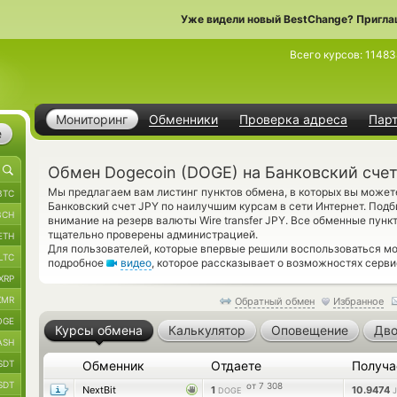
Уже видели новый BestChange? Пригла
Всего курсов:
11483
Мониторинг
Обменники
Проверка адреса
Пар
е
Обмен Dogecoin (DOGE) на Банковский счет
Мы предлагаем вам листинг пунктов обмена, в которых вы может
BTC
Банковский счет JPY по наилучшим курсам в сети Интернет. Подб
BCH
внимание на резерв валюты Wire transfer JPY. Все обменные пунк
тщательно проверены администрацией.
ETH
Для пользователей, которые впервые решили воспользоваться мо
LTC
подробное
видео
, которое рассказывает о возможностях серви
XRP
XMR
Обратный обмен
Избранное
OGE
Курсы обмена
Калькулятор
Оповещение
Дво
ASH
SDT
Обменник
Отдаете
Получ
SDT
от 7 308
NextBit
1
10.9474
DOGE