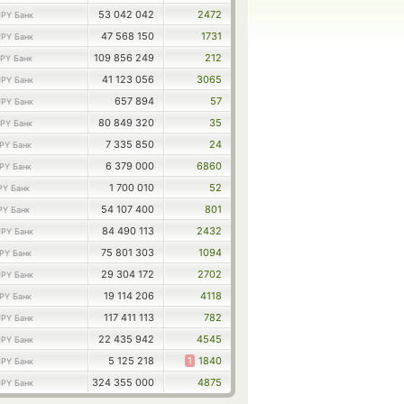
53 042 042
2472
JPY Банк
47 568 150
1731
JPY Банк
109 856 249
212
JPY Банк
41 123 056
3065
JPY Банк
657 894
57
JPY Банк
80 849 320
35
JPY Банк
7 335 850
24
PY Банк
6 379 000
6860
PY Банк
1 700 010
52
PY Банк
54 107 400
801
PY Банк
84 490 113
2432
JPY Банк
75 801 303
1094
PY Банк
29 304 172
2702
JPY Банк
19 114 206
4118
PY Банк
117 411 113
782
JPY Банк
22 435 942
4545
JPY Банк
5 125 218
1
1840
JPY Банк
324 355 000
4875
JPY Банк