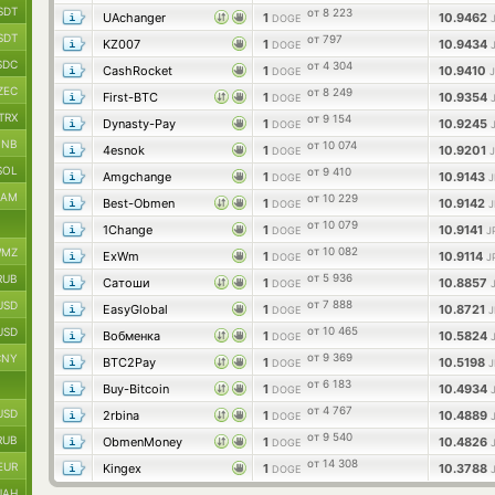
SDT
от 8 223
UAchanger
1
10.9462
DOGE
SDT
от 797
KZ007
1
10.9434
DOGE
SDC
от 4 304
CashRocket
1
10.9410
DOGE
ZEC
от 8 249
First-BTC
1
10.9354
DOGE
TRX
от 9 154
Dynasty-Pay
1
10.9245
DOGE
BNB
от 10 074
4esnok
1
10.9201
DOGE
SOL
от 9 410
Amgchange
1
10.9143
DOGE
J
RAM
от 10 229
Best-Obmen
1
10.9142
DOGE
J
от 10 079
1Change
1
10.9141
DOGE
J
от 10 082
MZ
ExWm
1
10.9114
DOGE
J
от 5 936
RUB
Сатоши
1
10.8857
DOGE
от 7 888
USD
EasyGlobal
1
10.8721
DOGE
J
от 10 465
USD
Вобменка
1
10.5824
DOGE
от 9 369
CNY
BTC2Pay
1
10.5198
DOGE
J
от 6 183
Buy-Bitcoin
1
10.4934
DOGE
от 4 767
USD
2rbina
1
10.4889
DOGE
от 9 540
RUB
ObmenMoney
1
10.4826
DOGE
от 14 308
EUR
Kingex
1
10.3788
DOGE
UAH