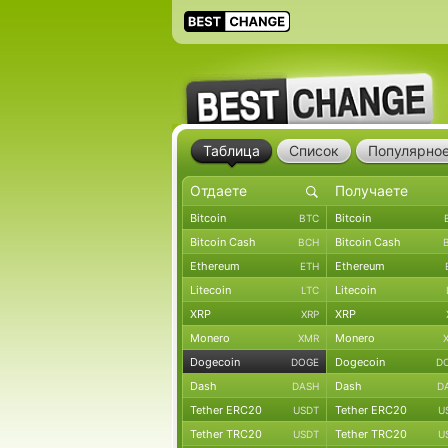
Таблица
Список
Популярно
Bitcoin
Bitcoin
BTC
Bitcoin Cash
Bitcoin Cash
BCH
Ethereum
Ethereum
ETH
Litecoin
Litecoin
LTC
XRP
XRP
XRP
Monero
Monero
XMR
Dogecoin
Dogecoin
DOGE
D
Dash
Dash
DASH
D
Tether ERC20
Tether ERC20
USDT
U
Tether TRC20
Tether TRC20
USDT
U