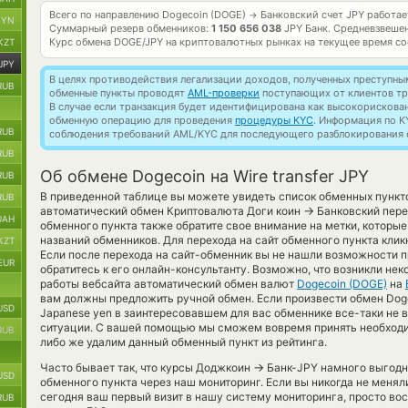
Всего по направлению Dogecoin (DOGE)
Банковский счет JPY работа
→
BYN
Суммарный резерв обменников:
1 150 656 038
JPY Банк.
Средневзвешен
Курс обмена
DOGE/JPY
на криптовалютных рынках на текущее время с
KZT
JPY
В целях противодействия легализации доходов, полученных преступны
RUB
обменные пункты проводят
AML-проверки
поступающих от клиентов тр
В случае если транзакция будет идентифицирована как высокорискова
обменную операцию для проведения
процедуры KYC
. Информация по K
RUB
соблюдения требований AML/KYC для последующего разблокирования с
RUB
Об обмене Dogecoin на Wire transfer JPY
RUB
В приведенной таблице вы можете увидеть список обменных пункто
RUB
→
автоматический обмен Криптовалюта Доги коин
Банковский пере
UAH
обменного пункта также обратите свое внимание на метки, которые
названий обменников. Для перехода на сайт обменного пункта клик
KZT
Если после перехода на сайт-обменник вы не нашли возможности 
EUR
обратитесь к его онлайн-консультанту. Возможно, что возникли нек
работы вебсайта автоматический обмен валют
Dogecoin (DOGE)
на
вам должны предложить ручной обмен. Если произвести обмен Doge co
USD
Japanese yen в заинтересовавшем для вас обменнике все-таки не 
ситуации. С вашей помощью мы сможем вовремя принять необход
RUB
либо же удалим данный обменный пункт из рейтинга.
→
Часто бывает так, что курсы Доджкоин
Банк-JPY намного выгодне
USD
обменного пункта через наш мониторинг. Если вы никогда не меня
сегодня ваш первый визит в нашу систему мониторинга, просто во
RUB