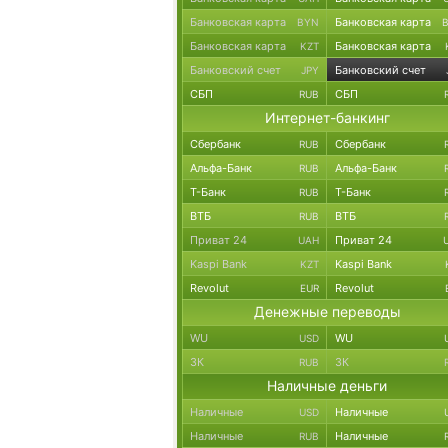
Банковская карта
Банковская карта
BYN
Банковская карта
Банковская карта
KZT
Банковский счет
Банковский счет
JPY
СБП
СБП
RUB
Интернет-банкинг
Сбербанк
Сбербанк
RUB
Альфа-Банк
Альфа-Банк
RUB
Т-Банк
Т-Банк
RUB
ВТБ
ВТБ
RUB
Приват 24
Приват 24
UAH
Kaspi Bank
Kaspi Bank
KZT
Revolut
Revolut
EUR
Денежные переводы
WU
WU
USD
ЗК
ЗК
RUB
Наличные деньги
Наличные
Наличные
USD
Наличные
Наличные
RUB