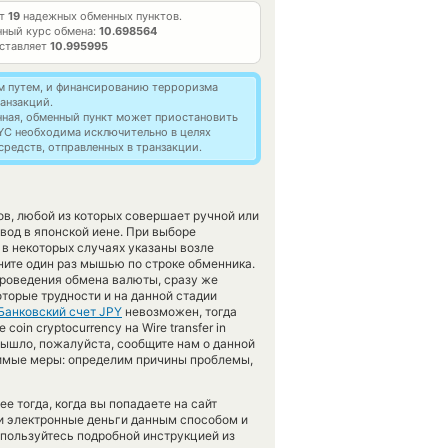
ет
19
надежных обменных пунктов.
ный курс обмена:
10.698564
оставляет
10.995995
м путем, и финансированию терроризма
анзакций.
нная, обменный пункт может приостановить
YC необходима исключительно в целях
редств, отправленных в транзакции.
в, любой из которых совершает ручной или
вод в японской иене. При выборе
 в некоторых случаях указаны возле
ните один раз мышью по строке обменника.
проведения обмена валюты, сразу же
оторые трудности и на данной стадии
Банковский счет JPY
невозможен, тогда
in cryptocurrency на Wire transfer in
вышло, пожалуйста, сообщите нам о данной
имые меры: определим причины проблемы,
е тогда, когда вы попадаете на сайт
ли электронные деньги данным способом и
спользуйтесь подробной инструкцией из