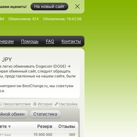
На новый сайт
шаем оценить!
84
Обменников:
614
Обновление:
19:42:58
тнерам
Помощь
FAQ
Контакты
 JPY
→
е легко обменивать Dogecoin (DOGE)
ирая обменный сайт, следует обращать
ты, представленные на нашем сайте, были
ниторингом BestChange.ru, мы советуем
са.
Несоответствие
История
Настройка
йной обмен
Статистика
аете
Резерв
Отзывы
▼
70 000 000
386
JPY Банк