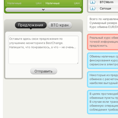
BTCWorm
Наличные
Наличные
UAH
UAH
Сатоши
Всего по направле
Суммарный резерв
Предложения
BTC-кран
Курс обмена
EUR/D
Реальный курс обме
точной информации
предложить.
Обмены наличных с
фиксирования курс
сервисом в электр
Некоторые из пред
обменов с расчето
наиболее выгодный
В целях противоде
обменные пункты п
В случае если тра
обменную операци
соблюдения требов