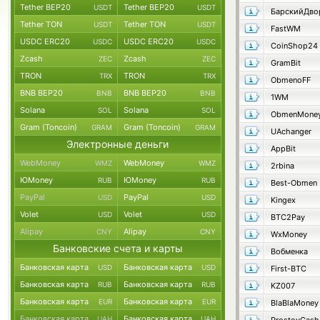
Tether BEP20
Tether BEP20
USDT
USDT
Tether TON
Tether TON
USDT
USDT
FastWM
USDC ERC20
USDC ERC20
USDC
USDC
CoinShop24
Zcash
Zcash
ZEC
ZEC
GramBit
TRON
TRON
TRX
TRX
ObmenoFF
BNB BEP20
BNB BEP20
BNB
BNB
1WM
Solana
Solana
SOL
SOL
ObmenMone
Gram (Toncoin)
Gram (Toncoin)
GRAM
GRAM
UAchanger
Электронные деньги
AppBit
WebMoney
WebMoney
WMZ
WMZ
2rbina
ЮMoney
ЮMoney
RUB
RUB
Best-Obmen
PayPal
PayPal
USD
USD
Kingex
Volet
Volet
USD
USD
BTC2Pay
Alipay
Alipay
CNY
CNY
WxMoney
Банковские счета и карты
Вобменка
Банковская карта
Банковская карта
USD
USD
First-BTC
Банковская карта
Банковская карта
RUB
RUB
KZ007
Банковская карта
Банковская карта
EUR
EUR
BlaBlaMoney
Банковская карта
Банковская карта
UAH
UAH