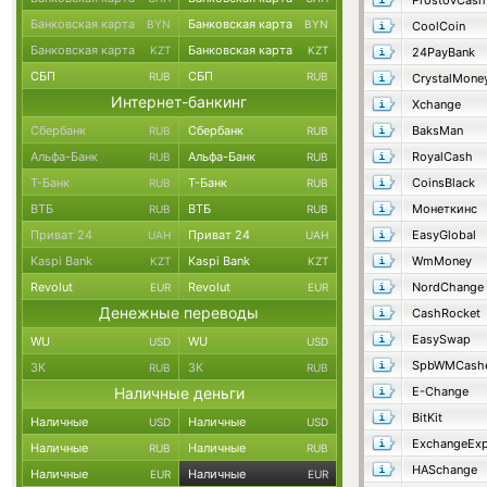
ProstovCash
Банковская карта
Банковская карта
BYN
BYN
CoolCoin
Банковская карта
Банковская карта
KZT
KZT
24PayBank
СБП
СБП
RUB
RUB
CrystalMone
Интернет-банкинг
Xchange
Сбербанк
Сбербанк
BaksMan
RUB
RUB
Альфа-Банк
Альфа-Банк
RoyalCash
RUB
RUB
Т-Банк
Т-Банк
CoinsBlack
RUB
RUB
ВТБ
ВТБ
Монеткинс
RUB
RUB
Приват 24
Приват 24
EasyGlobal
UAH
UAH
Kaspi Bank
Kaspi Bank
WmMoney
KZT
KZT
Revolut
Revolut
NordChange
EUR
EUR
Денежные переводы
CashRocket
EasySwap
WU
WU
USD
USD
SpbWMCash
ЗК
ЗК
RUB
RUB
Наличные деньги
E-Change
BitKit
Наличные
Наличные
USD
USD
ExchangeExp
Наличные
Наличные
RUB
RUB
HASchange
Наличные
Наличные
EUR
EUR