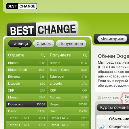
Мониторинг
Таблица
Список
Популярное
Обмен Doge
Мы представляем 
Bitcoin
Bitcoin
BTC
BTC
(DOGE) на Наличн
Bitcoin Cash
Bitcoin Cash
BCH
BCH
обращая также вн
администрацией н
Ethereum
Ethereum
ETH
ETH
Если вы в первый
Litecoin
Litecoin
LTC
LTC
обо всех возможн
XRP
XRP
XRP
XRP
Вы
Monero
Monero
XMR
XMR
Город:
Все
Кр
Dogecoin
Dogecoin
DOGE
DOGE
Курсы обмена
Dash
Dash
DASH
DASH
Tether ERC20
Tether ERC20
USDT
USDT
Обменни
Tether TRC20
Tether TRC20
USDT
USDT
ChangeProje