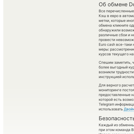
Об обмене D
Все перечисленные
Кэш в евро в автом
метки, которые ино
обмена кликните од
обнаружили возможн
различные сбои и н
провести невозможн
Euro cash все-таки
меры: рассмотрение
курсов текущего н
Спешим заметить, 
более выгодный ку
возникли трудности
инструкцией испол
Для верного расчет
мониторинге посто
предоставленные н
которой есть возмо
Telegram информаци
использовать
Двой
Безопасност
Каждый из обменны
при этом команда 