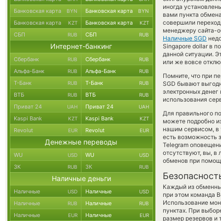
иногда установлены
Банковская карта
Банковская карта
BYN
BYN
вами пункта обмена
совершили переход 
Банковская карта
Банковская карта
KZT
KZT
менеджеру сайта-о
СБП
СБП
RUB
RUB
Наличные SGD
недо
Интернет-банкинг
Singapore dollar в
данной ситуации. 
Сбербанк
Сбербанк
RUB
RUB
или же вовсе отклю
Альфа-Банк
Альфа-Банк
RUB
RUB
Помните, что при п
Т-Банк
Т-Банк
RUB
RUB
SGD бывают выгодне
электронных денег 
ВТБ
ВТБ
RUB
RUB
использования сер
Приват 24
Приват 24
UAH
UAH
Для правильного по
Kaspi Bank
Kaspi Bank
KZT
KZT
можете подробно и
нашим сервисом, в
Revolut
Revolut
EUR
EUR
есть возможность з
Денежные переводы
Telegram оповещени
отсутствуют, вы, в
WU
WU
USD
USD
обменов при помощ
ЗК
ЗК
RUB
RUB
Безопасност
Наличные деньги
Каждый из обменны
Наличные
Наличные
USD
USD
при этом команда 
Использование мон
Наличные
Наличные
RUB
RUB
пунктах. При выбор
Наличные
Наличные
EUR
EUR
размер резервов и 