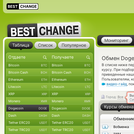
Мониторинг
Таблица
Список
Популярное
Обмен Doge
В списке ниже пе
Bitcoin
Bitcoin
BTC
BTC
курсу. При подбо
Bitcoin Cash
Bitcoin Cash
BCH
BCH
приведенные наши
Пользователям, к
Ethereum
Ethereum
ETH
ETH
видео-гайд
, п
Litecoin
Litecoin
LTC
LTC
XRP
XRP
XRP
XRP
Вы
Город:
Все
Си
Monero
Monero
XMR
XMR
Курсы обмена
Dogecoin
Dogecoin
DOGE
DOGE
Dash
Dash
DASH
DASH
Обменни
Tether ERC20
Tether ERC20
USDT
USDT
Вобменка
Tether TRC20
Tether TRC20
USDT
USDT