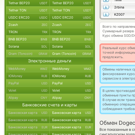
1WM
Tether BEP20
Tether BEP20
USDT
USDT
2rbina
Tether TON
Tether TON
USDT
USDT
KZ007
USDC ERC20
USDC ERC20
USDC
USDC
Zcash
Zcash
ZEC
ZEC
Всего по направле
Суммарный резерв
TRON
TRON
TRX
TRX
Курс обмена
SGD/D
BNB BEP20
BNB BEP20
BNB
BNB
Solana
Solana
SOL
SOL
Реальный курс обме
точной информации
Gram (Toncoin)
Gram (Toncoin)
GRAM
GRAM
предложить.
Электронные деньги
WebMoney
WebMoney
WMZ
WMZ
Обмены наличных с
фиксирования курс
ЮMoney
ЮMoney
RUB
RUB
сервисом в электр
PayPal
PayPal
USD
USD
Volet
Volet
USD
USD
В целях противоде
обменные пункты п
Alipay
Alipay
CNY
CNY
В случае если тра
Банковские счета и карты
обменную операци
соблюдения требов
Банковская карта
Банковская карта
USD
USD
Банковская карта
Банковская карта
RUB
RUB
Обмен Dogec
Банковская карта
Банковская карта
EUR
EUR
Все показанные в 
сингапурском долла
Банковская карта
Банковская карта
UAH
UAH