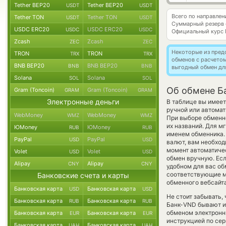
Tether BEP20
Tether BEP20
USDT
USDT
Всего по направле
Tether TON
Tether TON
USDT
USDT
Суммарный резерв
USDC ERC20
USDC ERC20
USDC
USDC
Официальный курс
Zcash
Zcash
ZEC
ZEC
Некоторые из пред
TRON
TRON
TRX
TRX
обменов с расчето
BNB BEP20
BNB BEP20
BNB
BNB
выгодный обмен дл
Solana
Solana
SOL
SOL
Об обмене Ба
Gram (Toncoin)
Gram (Toncoin)
GRAM
GRAM
Электронные деньги
В таблице вы имеет
ручной или автома
WebMoney
WebMoney
WMZ
WMZ
При выборе обменно
их названий. Для м
ЮMoney
ЮMoney
RUB
RUB
именем обменника. 
PayPal
PayPal
USD
USD
валют, вам необход
момент автоматич
Volet
Volet
USD
USD
обмен вручную. Если
Alipay
Alipay
CNY
CNY
удобном для вас об
соответствующие м
Банковские счета и карты
обменного вебсайта
Банковская карта
Банковская карта
USD
USD
Не стоит забывать,
Банковская карта
Банковская карта
RUB
RUB
Банк-VND бывают ин
обменом электронны
Банковская карта
Банковская карта
EUR
EUR
инструкцией по сер
Банковская карта
Банковская карта
UAH
UAH