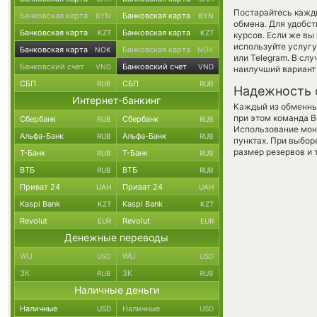
Постарайтесь кажд
Банковская карта
Банковская карта
BYN
BYN
обмена. Для удобст
Банковская карта
Банковская карта
KZT
KZT
курсов. Если же вы
используйте услуг
Банковская карта
Банковская карта
NOK
NOK
или Telegram. В сл
Банковский счет
Банковский счет
VND
VND
наилучший вариант 
СБП
СБП
RUB
RUB
Надежность 
Интернет-банкинг
Каждый из обменны
при этом команда 
Сбербанк
Сбербанк
RUB
RUB
Использование мон
Альфа-Банк
Альфа-Банк
RUB
RUB
пунктах. При выбор
размер резервов и 
Т-Банк
Т-Банк
RUB
RUB
ВТБ
ВТБ
RUB
RUB
Приват 24
Приват 24
UAH
UAH
Kaspi Bank
Kaspi Bank
KZT
KZT
Revolut
Revolut
EUR
EUR
Денежные переводы
WU
WU
USD
USD
ЗК
ЗК
RUB
RUB
Наличные деньги
Наличные
Наличные
USD
USD