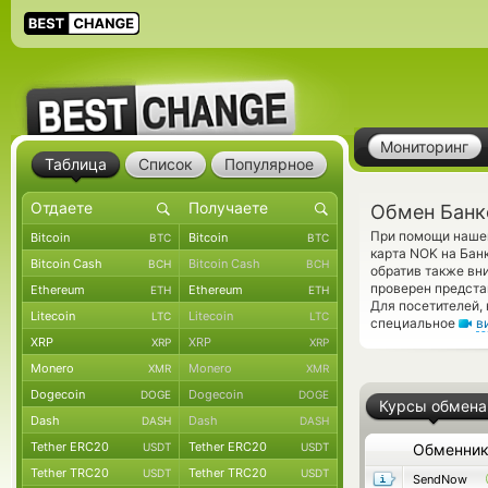
Мониторинг
Таблица
Список
Популярное
Обмен Банк
При помощи нашег
Bitcoin
Bitcoin
BTC
BTC
карта NOK на Бан
Bitcoin Cash
Bitcoin Cash
BCH
BCH
обратив также вн
проверен предста
Ethereum
Ethereum
ETH
ETH
Для посетителей,
Litecoin
Litecoin
LTC
LTC
специальное
в
XRP
XRP
XRP
XRP
Monero
Monero
XMR
XMR
Dogecoin
Dogecoin
DOGE
DOGE
Курсы обмена
Dash
Dash
DASH
DASH
Tether ERC20
Tether ERC20
USDT
USDT
Обменни
Tether TRC20
Tether TRC20
USDT
USDT
SendNow