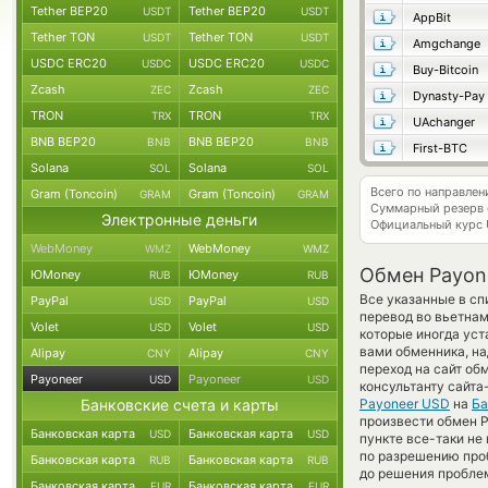
Tether BEP20
Tether BEP20
USDT
USDT
AppBit
Tether TON
Tether TON
USDT
USDT
Amgchange
USDC ERC20
USDC ERC20
USDC
USDC
Buy-Bitcoin
Zcash
Zcash
ZEC
ZEC
Dynasty-Pay
TRON
TRON
TRX
TRX
UAchanger
BNB BEP20
BNB BEP20
BNB
BNB
First-BTC
Solana
Solana
SOL
SOL
Всего по направле
Gram (Toncoin)
Gram (Toncoin)
GRAM
GRAM
Суммарный резерв
Электронные деньги
Официальный курс
WebMoney
WebMoney
WMZ
WMZ
Обмен Payone
ЮMoney
ЮMoney
RUB
RUB
Все указанные в сп
PayPal
PayPal
USD
USD
перевод во вьетнам
Volet
Volet
USD
USD
которые иногда уст
вами обменника, на
Alipay
Alipay
CNY
CNY
переход на сайт об
Payoneer
Payoneer
USD
USD
консультанту сайта
Банковские счета и карты
Payoneer USD
на
Ба
произвести обмен P
Банковская карта
Банковская карта
USD
USD
пункте все-таки не
по разрешению проб
Банковская карта
Банковская карта
RUB
RUB
до решения пробле
Банковская карта
Банковская карта
EUR
EUR