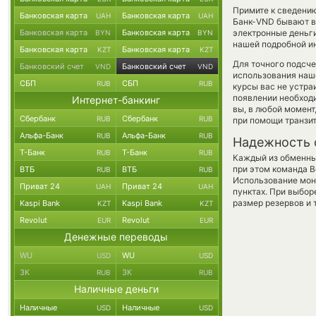
Примите к сведению
Банковская карта
Банковская карта
UAH
UAH
Банк-VND бывают вы
Банковская карта
Банковская карта
электронные деньги
BYN
BYN
нашей подробной ин
Банковская карта
Банковская карта
KZT
KZT
Для точного подсче
Банковский счет
Банковский счет
VND
VND
использования наше
СБП
СБП
RUB
RUB
курсы вас не устра
появлении необходи
Интернет-банкинг
вы, в любой момен
Сбербанк
Сбербанк
RUB
RUB
при помощи транзи
Альфа-Банк
Альфа-Банк
RUB
RUB
Надежность 
Т-Банк
Т-Банк
RUB
RUB
Каждый из обменны
при этом команда 
ВТБ
ВТБ
RUB
RUB
Использование мон
Приват 24
Приват 24
UAH
UAH
пунктах. При выбор
размер резервов и 
Kaspi Bank
Kaspi Bank
KZT
KZT
Revolut
Revolut
EUR
EUR
Денежные переводы
WU
WU
USD
USD
ЗК
ЗК
RUB
RUB
Наличные деньги
Наличные
Наличные
USD
USD