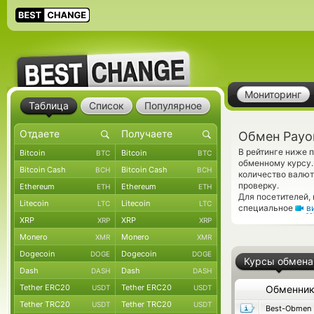
Мониторинг
Таблица
Список
Популярное
Обмен Payo
В рейтинге ниже 
Bitcoin
Bitcoin
BTC
BTC
обменному курсу.
Bitcoin Cash
Bitcoin Cash
BCH
BCH
количество валют
проверку.
Ethereum
Ethereum
ETH
ETH
Для посетителей,
Litecoin
Litecoin
LTC
LTC
специальное
в
XRP
XRP
XRP
XRP
Monero
Monero
XMR
XMR
Dogecoin
Dogecoin
DOGE
DOGE
Курсы обмена
Dash
Dash
DASH
DASH
Tether ERC20
Tether ERC20
USDT
USDT
Обменни
Tether TRC20
Tether TRC20
USDT
USDT
Best-Obmen