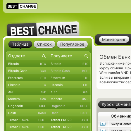
Мониторинг
Таблица
Список
Популярное
Обмен Банк
В списке ниже пр
Bitcoin
Bitcoin
BTC
BTC
курсу обмена. Пр
Bitcoin Cash
Bitcoin Cash
BCH
BCH
Wire transfer VN
Если вы впервые 
Ethereum
Ethereum
ETH
ETH
возможностях сер
Litecoin
Litecoin
LTC
LTC
XRP
XRP
XRP
XRP
Monero
Monero
XMR
XMR
Курсы обмена
Dogecoin
Dogecoin
DOGE
DOGE
Dash
Dash
DASH
DASH
Обменни
Tether ERC20
Tether ERC20
USDT
USDT
SwapsCenter
Tether TRC20
Tether TRC20
USDT
USDT