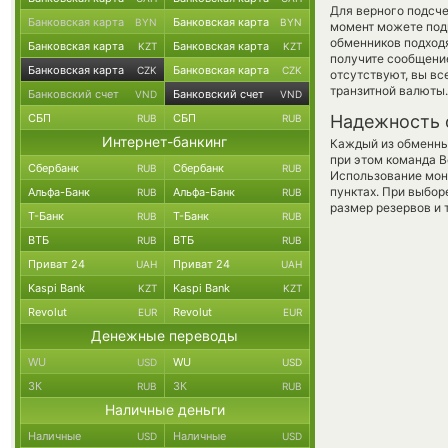
Для верного подсче
Банковская карта
Банковская карта
BYN
BYN
момент можете под
обменников подходя
Банковская карта
Банковская карта
KZT
KZT
получите сообщение
Банковская карта
Банковская карта
CZK
CZK
отсутствуют, вы в
транзитной валюты.
Банковский счет
Банковский счет
VND
VND
СБП
СБП
Надежность 
RUB
RUB
Интернет-банкинг
Каждый из обменны
при этом команда 
Сбербанк
Сбербанк
RUB
RUB
Использование мон
пунктах. При выбор
Альфа-Банк
Альфа-Банк
RUB
RUB
размер резервов и 
Т-Банк
Т-Банк
RUB
RUB
ВТБ
ВТБ
RUB
RUB
Приват 24
Приват 24
UAH
UAH
Kaspi Bank
Kaspi Bank
KZT
KZT
Revolut
Revolut
EUR
EUR
Денежные переводы
WU
WU
USD
USD
ЗК
ЗК
RUB
RUB
Наличные деньги
Наличные
Наличные
USD
USD