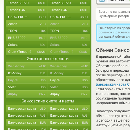
SendNow
Tether BEP20
Tether BEP20
USDT
USDT
Tether TON
Tether TON
USDT
USDT
Всего по направле
Суммарный резерв
USDC ERC20
USDC ERC20
USDC
USDC
Zcash
Zcash
ZEC
ZEC
Некоторые из пред
TRON
TRON
TRX
TRX
обменов с расчето
выгодный обмен дл
BNB BEP20
BNB BEP20
BNB
BNB
Solana
Solana
SOL
SOL
Обмен Банков
Gram (Toncoin)
Gram (Toncoin)
GRAM
GRAM
В приведенной таб
Электронные деньги
ручной или автомат
Обратите особое вн
WebMoney
WebMoney
WMZ
WMZ
быстрого перехода 
ЮMoney
ЮMoney
RUB
RUB
после перехода на 
обратитесь к его а
PayPal
PayPal
USD
USD
Банковская карта 
Volet
Volet
USD
USD
Если обменять Credi
же не вышло, пожал
Alipay
Alipay
CNY
CNY
обсуждение причин
Банковские счета и карты
направления обмен
Банковская карта
Банковская карта
USD
USD
Зачастую получаетс
Банковская карта
Банковская карта
обменного пункта ч
RUB
RUB
и сегодня ваше пе
Банковская карта
Банковская карта
EUR
EUR
инструкцией из раз
Банковская карта
Банковская карта
UAH
UAH