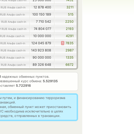
0
25 000 000
1452
RUB Альфа cash-in
0
12 878 400
3211
RUB Альфа cash-in
100 150 189
515
RUB Альфа cash-in
0
7 710 542
2250
RUB Альфа cash-in
0
74 804 077
2193
RUB Альфа cash-in
10 000 000
4291
RUB Альфа cash-in
4
124 045 879
1
7835
RUB Альфа cash-in
0
143 923 808
2987
RUB Альфа cash-in
90 000 000
1335
RUB Альфа cash-in
7
89 326 648
6672
RUB Альфа cash-in
1
надежных обменных пунктов.
взвешенный курс обмена:
5.529135
оставляет
5.722916
м путем, и финансированию терроризма
анзакций.
нная, обменный пункт может приостановить
YC необходима исключительно в целях
редств, отправленных в транзакции.