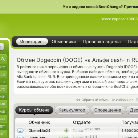
Уже видели новый BestChange? Пригла
Всего курсов:
10608
Мониторинг
Обменники
Проверка адреса
Пар
е
Обмен Dogecoin (DOGE) на Альфа cash-in R
В рейтинге ниже перечислены обменные пункты Dogecoin (DOGE)
BTC
выгодности обменного курса. Выбирая сайт для обмена, необход
BCH
AlfaBank cash-in RUR. Все приведенные нашим сервисом пункты 
Если вы пользуетесь нашими услугами в первый раз, предлагае
ETH
рассказывающее обо всех возможных операциях на BestChange.r
LTC
XRP
Обратный обмен
Избранное
XMR
Курсы обмена
Калькулятор
Оповещение
Дво
OGE
ASH
Обменник
Отдаете
Получа
SDT
от 26 363
ObmenLite24
1
5.69000
DOGE
SDT
от 3 515