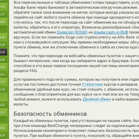
Все перечисленные в таблице обменники готовы предоставить усл
BYN
Альфа-Банк через банкомат в автоматическом или ручном режиме.
обратите также свое внимание на метки, которые иногда указаны во
KZT
перейти на сайт любого пункта обмена при помощи однократного кл
RUB
случилось так, что после перехода на сайт-обменник вы не обна
валюты, обратитесь к его оператору. Возможны разнообразные сбои
автоматический обмен
Dogecoin (DOGE)
на
Альфа cash-in RUB
прове
вручную. Если же поменять Doge coin cryptocurrency на Alfa-Bank 
RUB
нам о сложившейся ситуации. Мы примем необходимые меры: обс
RUB
пункта обмена, или же отключение обменного сайта из списка курс
RUB
Помните, что при переходе на вебсайты обменных пунктов с нашег
RUB
бывают интереснее, чем когда вы набираете адрес в браузере. Есл
способом и это ваше первое посещение нашей системы мониторинг
RUB
раздела FAQ.
UAH
Для правильного подсчета суммы, которую вы получаете или отда
KZT
услугам постоянно доступна точная
Статистика
курсов и резервов.
обменников удобный вам курс, не стоит спешить с обменом, испол
EUR
сообщение о благоприятном для вас курсе на e-mail или же на Teleg
любой момент, можете использовать
Двойной обмен
и найти вариа
валюты.
USD
RUB
Безопасность обменников
Каждый из обменных пунктов, присутствующих на нашем сайте, бы
при этом команда BestChange непрерывно следит за надлежащим и
USD
Использование мониторинга позволяет повысить безопасность пр
пунктах. При выборе обменного пункта, пожалуйста, обращайте вн
RUB