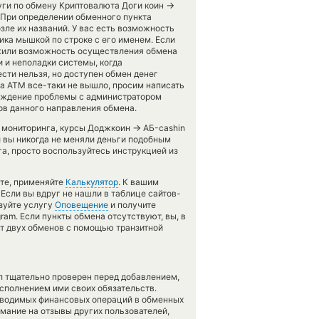
→
уги по обмену Криптовалюта Доги коин
 При определении обменного пункта
зле их названий. У вас есть возможность
ика мышкой по строке с его именем. Если
ружили возможность осуществления обмена
 и неполадки системы, когда
сти нельзя, но доступен обмен денег
via ATM все-таки не вышло, просим написать
уждение проблемы с администратором
ов данного направления обмена.
→
о мониторинга, курсы Доджкоин
АБ-cashin
и вы никогда не меняли деньги подобным
а, просто воспользуйтесь инструкцией из
ете, применяйте
Калькулятор
. К вашим
 Если вы вдруг не нашли в таблице сайтов-
ьзуйте услугу
Оповещение
и получите
ram. Если пункты обмена отсутствуют, вы, в
нт двух обменов с помощью транзитной
л тщательно проверен перед добавлением,
сполнением ими своих обязательств.
оводимых финансовых операций в обменных
имание на отзывы других пользователей,