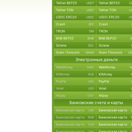
Tether BEP20
Tether BEP20
USDT
U
Tether TON
Tether TON
USDT
U
USDC ERC20
USDC ERC20
USDC
U
Zcash
Zcash
ZEC
TRON
TRON
TRX
BNB BEP20
BNB BEP20
BNB
Solana
Solana
SOL
Gram (Toncoin)
Gram (Toncoin)
GRAM
G
Электронные деньги
WebMoney
WebMoney
WMZ
W
ЮMoney
ЮMoney
RUB
PayPal
PayPal
USD
Volet
Volet
USD
Alipay
Alipay
CNY
Банковские счета и карты
Банковская карта
Банковская карта
USD
Банковская карта
Банковская карта
RUB
Банковская карта
Банковская карта
EUR
Банковская карта
Банковская карта
UAH