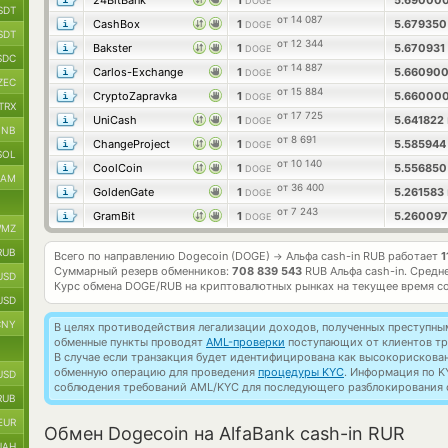
24BitBank
1
5.69000
DOGE
SDT
от 14 087
CashBox
1
5.67935
DOGE
SDT
от 12 344
Bakster
1
5.670931
DOGE
SDC
от 14 887
Carlos-Exchange
1
5.66090
DOGE
ZEC
от 15 884
CryptoZapravka
1
5.66000
DOGE
TRX
от 17 725
UniCash
1
5.641822
DOGE
BNB
от 8 691
ChangeProject
1
5.58594
DOGE
SOL
от 10 140
CoolCoin
1
5.55685
DOGE
RAM
от 36 400
GoldenGate
1
5.261583
DOGE
от 7 243
GramBit
1
5.26009
DOGE
MZ
RUB
Всего по направлению Dogecoin (DOGE)
Альфа cash-in RUB работает
1
→
Суммарный резерв обменников:
708 839 543
RUB Альфа cash-in.
Средне
USD
Курс обмена
DOGE/RUB
на криптовалютных рынках на текущее время с
USD
CNY
В целях противодействия легализации доходов, полученных преступны
обменные пункты проводят
AML-проверки
поступающих от клиентов тр
В случае если транзакция будет идентифицирована как высокорискова
обменную операцию для проведения
процедуры KYC
. Информация по K
USD
соблюдения требований AML/KYC для последующего разблокирования с
RUB
EUR
Обмен Dogecoin на AlfaBank cash-in RUR
UAH