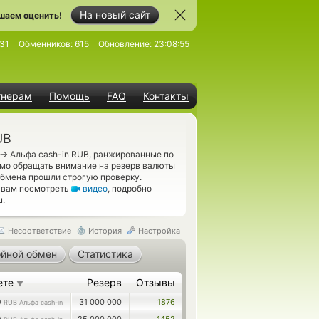
На новый сайт
шаем оценить!
31
Обменников:
615
Обновление:
23:08:55
тнерам
Помощь
FAQ
Контакты
UB
→
Альфа cash-in RUB, ранжированные по
имо обращать внимание на резерв валюты
обмена прошли строгую проверку.
м вам посмотреть
видео
, подробно
u.
Несоответствие
История
Настройка
йной обмен
Статистика
ете
Резерв
Отзывы
▼
0
31 000 000
1876
RUB Альфа cash-in