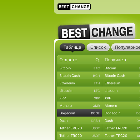
Таблица
Список
Популярно
Bitcoin
Bitcoin
BTC
Bitcoin Cash
Bitcoin Cash
BCH
Ethereum
Ethereum
ETH
Litecoin
Litecoin
LTC
XRP
XRP
XRP
Monero
Monero
XMR
Dogecoin
Dogecoin
DOGE
D
Dash
Dash
DASH
D
Tether ERC20
Tether ERC20
USDT
U
Tether TRC20
Tether TRC20
USDT
U