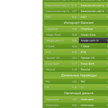
Банковская карта
Банковская карта
BYN
Банковская карта
Банковская карта
KZT
СБП
СБП
RUB
Интернет-банкинг
Сбербанк
Сбербанк
RUB
Альфа-Банк
Альфа-Банк
RUB
Альфа cash-in
Альфа cash-in
RUB
Т-Банк
Т-Банк
RUB
ВТБ
ВТБ
RUB
Приват 24
Приват 24
UAH
Kaspi Bank
Kaspi Bank
KZT
Revolut
Revolut
EUR
Денежные переводы
WU
WU
USD
ЗК
ЗК
RUB
Наличные деньги
Наличные
Наличные
USD
Наличные
Наличные
RUB