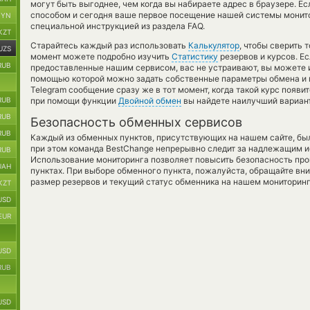
могут быть выгоднее, чем когда вы набираете адрес в браузере. Е
способом и сегодня ваше первое посещение нашей системы монито
BYN
специальной инструкцией из раздела FAQ.
KZT
Старайтесь каждый раз использовать
Калькулятор
, чтобы сверить 
UZS
момент можете подробно изучить
Статистику
резервов и курсов. Е
RUB
предоставленные нашим сервисом, вас не устраивают, вы можете 
помощью которой можно задать собственные параметры обмена и п
Telegram сообщение сразу же в тот момент, когда такой курс появит
RUB
при помощи функции
Двойной обмен
вы найдете наилучший вариант
RUB
Безопасность обменных сервисов
RUB
Каждый из обменных пунктов, присутствующих на нашем сайте, бы
при этом команда BestChange непрерывно следит за надлежащим и
RUB
Использование мониторинга позволяет повысить безопасность пр
UAH
пунктах. При выборе обменного пункта, пожалуйста, обращайте вн
размер резервов и текущий статус обменника на нашем мониторинг
KZT
USD
EUR
USD
RUB
USD