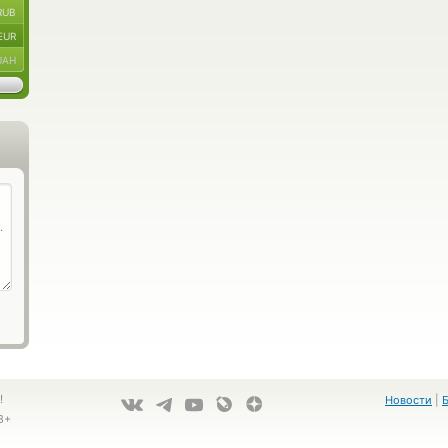
RUB
EUR
UAH
!
Новости
|
8+