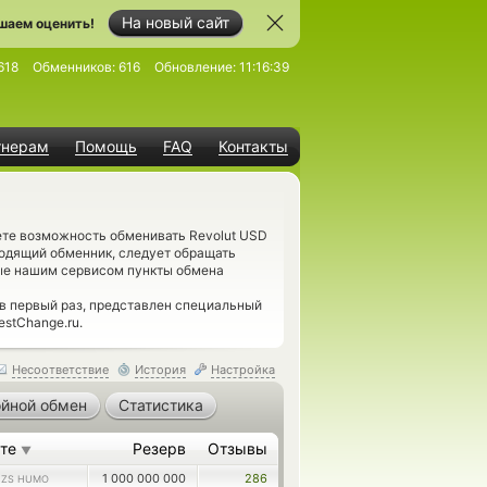
На новый сайт
шаем оценить!
618
Обменников:
616
Обновление:
11:16:39
тнерам
Помощь
FAQ
Контакты
ете возможность обменивать Revolut USD
одящий обменник, следует обращать
ые нашим сервисом пункты обмена
в первый раз, представлен специальный
stChange.ru.
Несоответствие
История
Настройка
йной обмен
Статистика
ете
Резерв
Отзывы
▼
1 000 000 000
286
UZS HUMO