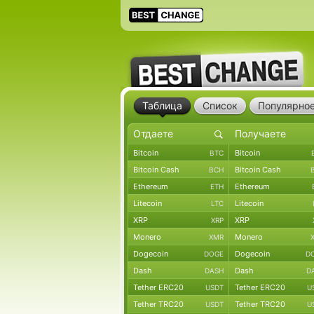
Таблица
Список
Популярно
Bitcoin
Bitcoin
BTC
Bitcoin Cash
Bitcoin Cash
BCH
Ethereum
Ethereum
ETH
Litecoin
Litecoin
LTC
XRP
XRP
XRP
Monero
Monero
XMR
Dogecoin
Dogecoin
DOGE
D
Dash
Dash
DASH
D
Tether ERC20
Tether ERC20
USDT
U
Tether TRC20
Tether TRC20
USDT
U