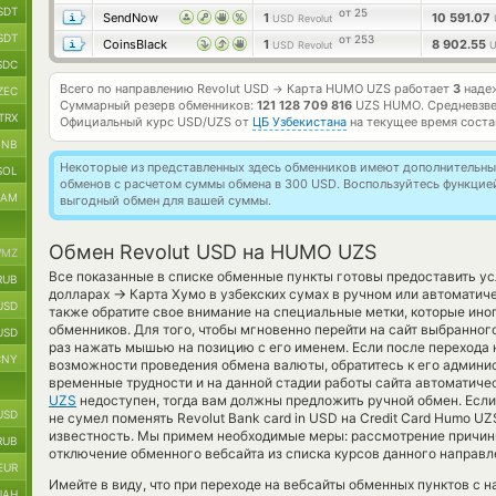
SDT
от 25
SendNow
1
10 591.07
USD Revolut
SDT
от 253
CoinsBlack
1
8 902.55
USD Revolut
SDC
Всего по направлению Revolut USD
Карта HUMO UZS работает
3
надеж
→
ZEC
Суммарный резерв обменников:
121 128 709 816
UZS HUMO.
Средневзв
TRX
Официальный курс
USD/UZS
от
ЦБ Узбекистана
на текущее время сост
BNB
Некоторые из представленных здесь обменников имеют дополнительные
SOL
обменов с расчетом суммы обмена в 300 USD. Воспользуйтесь функци
RAM
выгодный обмен для вашей суммы.
Обмен Revolut USD на HUMO UZS
MZ
Все показанные в списке обменные пункты готовы предоставить ус
RUB
→
долларах
Карта Хумо в узбекских сумах в ручном или автомати
USD
также обратите свое внимание на специальные метки, которые ино
обменников. Для того, чтобы мгновенно перейти на сайт выбранног
USD
раз нажать мышью на позицию с его именем. Если после перехода 
CNY
возможности проведения обмена валюты, обратитесь к его админис
временные трудности и на данной стадии работы сайта автоматич
UZS
недоступен, тогда вам должны предложить ручной обмен. Если
USD
не сумел поменять Revolut Bank card in USD на Credit Card Humo UZ
известность. Мы примем необходимые меры: рассмотрение причин
RUB
отключение обменного вебсайта из списка курсов данного направл
EUR
Имейте в виду, что при переходе на вебсайты обменных пунктов с 
UAH