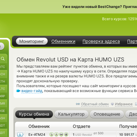
Уже видели новый BestChange? Пригла
Всего курсов:
1251
Мониторинг
Обменники
Проверка адреса
Пар
е
Обмен Revolut USD на Карта HUMO UZS
Мы представляем вам рейтинг пунктов обмена, в которых вы име
BTC
→
Карта HUMO UZS по наилучшему курсу в сети. Определяя подх
BCH
внимание также и на резерв валюты HUMO UZS. Все предлагаем
проходят доскональную проверку.
ETH
Пользователям, которые посещают наш сайт мониторинга курсов 
LTC
видео-гайд
, показывающий все возможные функции сервиса Be
XRP
XMR
Обратный обмен
Избранное
OGE
Курсы обмена
Калькулятор
Оповещение
Дво
ASH
SDT
Обменник
Отдаете
Получа
SDT
от 500
Ex-ATM24
1
10 591.17
USD Revolut