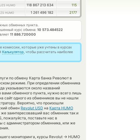
118 867 213 634
115
UZS HUMO
1 261 496 182
2177
UZS HUMO
ных обменных пункта.
ешенный курс обмена:
10 573.484522
авляет
11 886.720000
 комиссии, которые уже учтены в курсах
ей
Калькулятор
, чтобы рассчитать наиболее
луги по обмену Карта банка Револют в
ческом режиме. При определении обменника
гда указываются около названий
о вами обменного пункта, нужно всего лишь
на сайт одного из обменников вы не нашли
тратору. Вероятно, что произошли
еский обмен
Revolut USD
на
Карта HUMO
 же заинтересовавший вас обменник так и
S, пожалуйста, поставьте нас в
ы с администратором обменника, или же
ения.
→
нашего мониторинга, курсы Revolut
HUMO