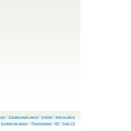
Блог
|
Справочный центр
|
English
|
Карта сайта
Конвертер валют
|
Приложения
|
API
|
Push TX