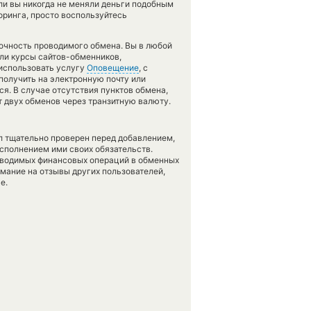
сли вы никогда не меняли деньги подобным
ринга, просто воспользуйтесь
точность проводимого обмена. Вы в любой
сли курсы сайтов-обменников,
использовать услугу
Оповещение
, с
олучить на электронную почту или
ся. В случае отсутствия пунктов обмена,
 двух обменов через транзитную валюту.
л тщательно проверен перед добавлением,
сполнением ими своих обязательств.
оводимых финансовых операций в обменных
имание на отзывы других пользователей,
е.