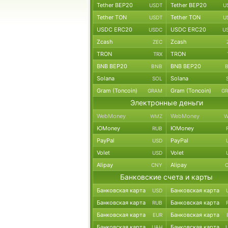
Tether BEP20
Tether BEP20
USDT
U
Tether TON
Tether TON
USDT
U
USDC ERC20
USDC ERC20
USDC
U
Zcash
Zcash
ZEC
TRON
TRON
TRX
BNB BEP20
BNB BEP20
BNB
Solana
Solana
SOL
Gram (Toncoin)
Gram (Toncoin)
GRAM
G
Электронные деньги
WebMoney
WebMoney
WMZ
W
ЮMoney
ЮMoney
RUB
PayPal
PayPal
USD
Volet
Volet
USD
Alipay
Alipay
CNY
Банковские счета и карты
Банковская карта
Банковская карта
USD
Банковская карта
Банковская карта
RUB
Банковская карта
Банковская карта
EUR
Банковская карта
Банковская карта
UAH