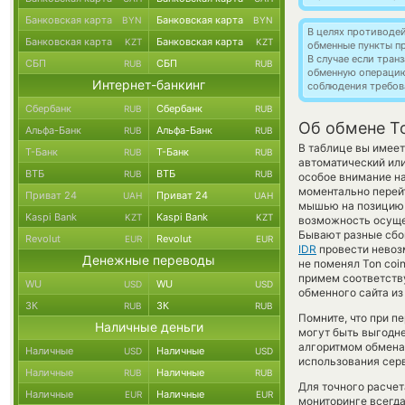
Банковская карта
Банковская карта
BYN
BYN
В целях противоде
Банковская карта
Банковская карта
KZT
KZT
обменные пункты п
В случае если тра
СБП
СБП
RUB
RUB
обменную операци
Интернет-банкинг
соблюдения требов
Сбербанк
Сбербанк
RUB
RUB
Об обмене To
Альфа-Банк
Альфа-Банк
RUB
RUB
В таблице вы имеет
Т-Банк
Т-Банк
RUB
RUB
автоматический ил
ВТБ
ВТБ
RUB
RUB
особое внимание на
моментально перейт
Приват 24
Приват 24
UAH
UAH
мышью на позицию с
Kaspi Bank
Kaspi Bank
KZT
KZT
возможность осуще
Бывают разные сбои
Revolut
Revolut
EUR
EUR
IDR
провести невоз
Денежные переводы
не поменял Ton coin
примем соответств
WU
WU
USD
USD
обменного сайта из
ЗК
ЗК
RUB
RUB
Помните, что при п
Наличные деньги
могут быть выгодне
алгоритмом обмена 
Наличные
Наличные
USD
USD
использования сер
Наличные
Наличные
RUB
RUB
Для точного расчет
Наличные
Наличные
EUR
EUR
мониторинге всегд