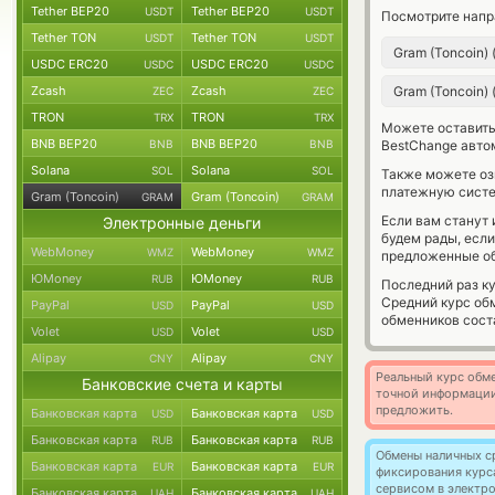
Tether BEP20
Tether BEP20
USDT
USDT
Посмотрите напр
Tether TON
Tether TON
USDT
USDT
Gram (Toncoin)
USDC ERC20
USDC ERC20
USDC
USDC
Zcash
Zcash
Gram (Toncoin)
ZEC
ZEC
TRON
TRON
TRX
TRX
Можете оставит
BNB BEP20
BNB BEP20
BNB
BNB
BestChange авто
Solana
Solana
SOL
SOL
Также можете о
платежную систе
Gram (Toncoin)
Gram (Toncoin)
GRAM
GRAM
Если вам станут
Электронные деньги
будем рады, есл
WebMoney
WebMoney
WMZ
WMZ
предложенные об
ЮMoney
ЮMoney
RUB
RUB
Последний раз к
Средний курс об
PayPal
PayPal
USD
USD
обменников сос
Volet
Volet
USD
USD
Alipay
Alipay
CNY
CNY
Реальный курс обме
Банковские счета и карты
точной информации
предложить.
Банковская карта
Банковская карта
USD
USD
Банковская карта
Банковская карта
RUB
RUB
Обмены наличных с
Банковская карта
Банковская карта
EUR
EUR
фиксирования курс
сервисом в электр
Банковская карта
Банковская карта
UAH
UAH