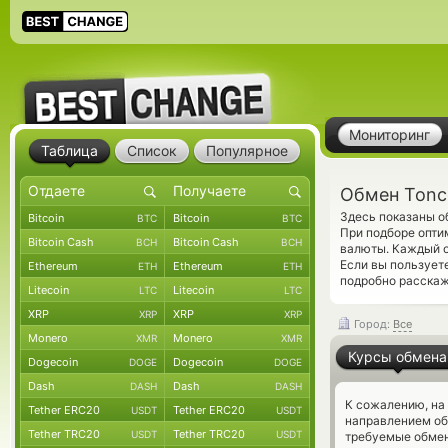
Мониторинг
Таблица
Список
Популярное
Обмен Tonc
Здесь показаны о
Bitcoin
Bitcoin
BTC
BTC
При подборе опти
Bitcoin Cash
Bitcoin Cash
BCH
BCH
валюты. Каждый о
Если вы пользует
Ethereum
Ethereum
ETH
ETH
подробно расскаж
Litecoin
Litecoin
LTC
LTC
XRP
XRP
XRP
XRP
Город:
Все
Monero
Monero
XMR
XMR
Курсы обмена
Dogecoin
Dogecoin
DOGE
DOGE
Dash
Dash
DASH
DASH
К сожалению, на
Tether ERC20
Tether ERC20
USDT
USDT
направлением об
Tether TRC20
Tether TRC20
USDT
USDT
требуемые обмен