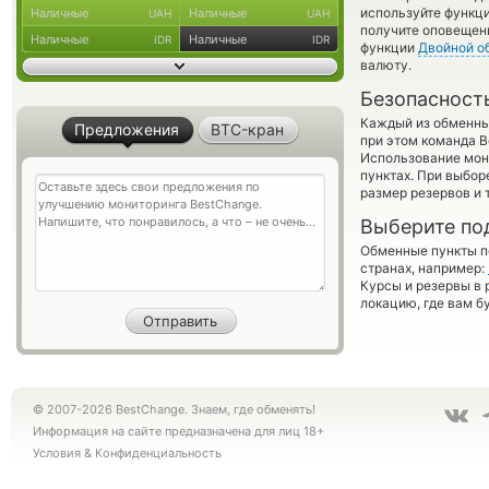
используйте функ
Наличные
Наличные
UAH
UAH
получите оповещени
Наличные
Наличные
IDR
IDR
функции
Двойной о
валюту.
Безопасност
Каждый из обменны
Предложения
BTC-кран
при этом команда 
Использование мон
пунктах. При выбор
размер резервов и 
Выберите по
Обменные пункты по
странах, например:
Курсы и резервы в 
локацию, где вам б
© 2007-2026 BestChange. Знаем, где обменять!
Информация на сайте предназначена для лиц 18+
Условия
&
Конфиденциальность