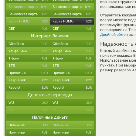
возникают трудност
воспользоваться по
Банковская карта
Банковская карта
BYN
BYN
Банковская карта
Банковская карта
KZT
KZT
Старайтесь каждый
всегда можете под
Карта HUMO
Карта HUMO
UZS
UZS
используйте функ
СБП
СБП
RUB
RUB
оповещение на Tele
Двойной обмен
вы н
Интернет-банкинг
Надежность 
Сбербанк
Сбербанк
RUB
RUB
Каждый из обменны
Альфа-Банк
Альфа-Банк
RUB
RUB
при этом команда 
Т-Банк
Т-Банк
RUB
RUB
Использование мон
пунктах. При выбор
ВТБ
ВТБ
RUB
RUB
размер резервов и 
Приват 24
Приват 24
UAH
UAH
Kaspi Bank
Kaspi Bank
KZT
KZT
Revolut
Revolut
EUR
EUR
Денежные переводы
WU
WU
USD
USD
ЗК
ЗК
RUB
RUB
Наличные деньги
Наличные
Наличные
USD
USD
Наличные
Наличные
RUB
RUB