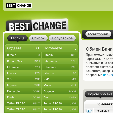
Мониторинг
Таблица
Список
Популярное
Обмен Банк
При помощи нашег
Bitcoin
Bitcoin
BTC
BTC
→
карта USD
Карт
Bitcoin Cash
Bitcoin Cash
BCH
BCH
внимание и на ре
проходят тщатель
Ethereum
Ethereum
ETH
ETH
Клиентам, которы
Litecoin
Litecoin
LTC
LTC
подробный
вид
XRP
XRP
XRP
XRP
Monero
Monero
XMR
XMR
Dogecoin
Dogecoin
DOGE
DOGE
Курсы обмена
Dash
Dash
DASH
DASH
Tether ERC20
Tether ERC20
USDT
USDT
Обменни
Tether TRC20
Tether TRC20
USDT
USDT
Ex-ATM24