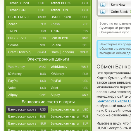
Tether BEP20
Tether BEP20
USDT
USDT
SendNow
Tether TON
Tether TON
USDT
USDT
CoinsBlack
USDC ERC20
USDC ERC20
USDC
USDC
Всего по направле
Zcash
Zcash
ZEC
ZEC
Суммарный резерв
TRON
TRON
TRX
TRX
Официальный курс
BNB BEP20
BNB BEP20
BNB
BNB
Некоторые из пред
Solana
Solana
SOL
SOL
обменов с расчето
Gram (Toncoin)
Gram (Toncoin)
GRAM
GRAM
выгодный обмен дл
Электронные деньги
Обмен Банко
WebMoney
WebMoney
WMZ
WMZ
Все представленны
ЮMoney
ЮMoney
RUB
RUB
Карта Хумо в узбек
PayPal
PayPal
USD
USD
также свое внимани
мгновенного перехо
Volet
Volet
USD
USD
совершили переход 
Alipay
Alipay
CNY
CNY
менеджеру сайта-об
Банковская карта 
Банковские счета и карты
выбранный вами обм
Банковская карта
Банковская карта
USD
USD
нам. С вашей помо
либо же отключим 
Банковская карта
Банковская карта
RUB
RUB
Имейте в виду, что
Банковская карта
Банковская карта
EUR
EUR
HUMO могут быть ин
Банковская карта
Банковская карта
UAH
UAH