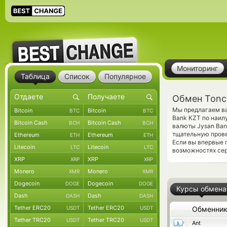
Мониторинг
Таблица
Список
Популярное
Обмен Tonco
Мы предлагаем ва
Bitcoin
Bitcoin
BTC
BTC
Bank KZT по наил
Bitcoin Cash
Bitcoin Cash
BCH
BCH
валюты Jysan Ban
тщательную прове
Ethereum
Ethereum
ETH
ETH
Если вы впервые 
Litecoin
Litecoin
LTC
LTC
возможностях сер
XRP
XRP
XRP
XRP
Monero
Monero
XMR
XMR
Dogecoin
Dogecoin
DOGE
DOGE
Курсы обмена
Dash
Dash
DASH
DASH
Tether ERC20
Tether ERC20
USDT
USDT
Обменни
Tether TRC20
Tether TRC20
USDT
USDT
Ant