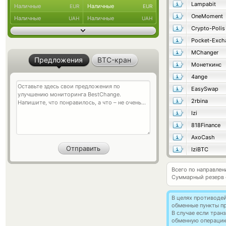
Lampabit
Наличные
Наличные
EUR
EUR
OneMoment
Наличные
Наличные
UAH
UAH
Crypto-Polis
MChanger
Предложения
BTC-кран
Монеткинс
4ange
EasySwap
2rbina
Izi
818Finance
AxoCash
IziBTC
Всего по направлен
Суммарный резерв
В целях противоде
обменные пункты п
В случае если тра
обменную операци