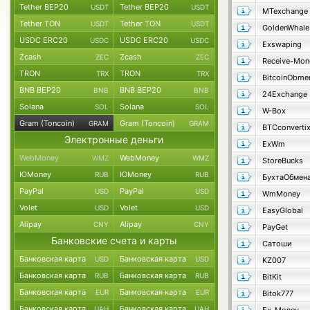
Tether BEP20
Tether BEP20
USDT
USDT
MTexchange
Tether TON
Tether TON
USDT
USDT
GoldenWhale
USDC ERC20
USDC ERC20
USDC
USDC
Exswaping
Zcash
Zcash
ZEC
ZEC
Receive-Mon
TRON
TRON
TRX
TRX
BitcoinObme
BNB BEP20
BNB BEP20
BNB
BNB
24Exchange
Solana
Solana
SOL
SOL
W-Box
Gram (Toncoin)
Gram (Toncoin)
GRAM
GRAM
BTCconverti
Электронные деньги
ExWm
WebMoney
WebMoney
WMZ
WMZ
StoreBucks
ЮMoney
ЮMoney
RUB
RUB
БухтаОбмен
PayPal
PayPal
USD
USD
WmMoney
Volet
Volet
USD
USD
EasyGlobal
Alipay
Alipay
CNY
CNY
PayGet
Банковские счета и карты
Сатоши
Банковская карта
Банковская карта
USD
USD
KZ007
Банковская карта
Банковская карта
RUB
RUB
BitKit
Банковская карта
Банковская карта
EUR
EUR
Bitok777
Банковская карта
Банковская карта
UAH
UAH