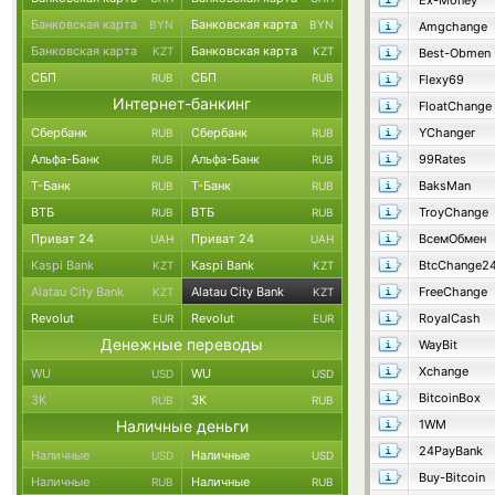
Ex-Money
Банковская карта
Банковская карта
BYN
BYN
Amgchange
Банковская карта
Банковская карта
KZT
KZT
Best-Obmen
СБП
СБП
RUB
RUB
Flexy69
Интернет-банкинг
FloatChange
Сбербанк
Сбербанк
YChanger
RUB
RUB
Альфа-Банк
Альфа-Банк
99Rates
RUB
RUB
Т-Банк
Т-Банк
BaksMan
RUB
RUB
ВТБ
ВТБ
TroyChange
RUB
RUB
Приват 24
Приват 24
ВсемОбмен
UAH
UAH
Kaspi Bank
Kaspi Bank
BtcChange2
KZT
KZT
Alatau City Bank
Alatau City Bank
FreeChange
KZT
KZT
Revolut
Revolut
RoyalCash
EUR
EUR
Денежные переводы
WayBit
Xchange
WU
WU
USD
USD
BitcoinBox
ЗК
ЗК
RUB
RUB
Наличные деньги
1WM
24PayBank
Наличные
Наличные
USD
USD
Buy-Bitcoin
Наличные
Наличные
RUB
RUB