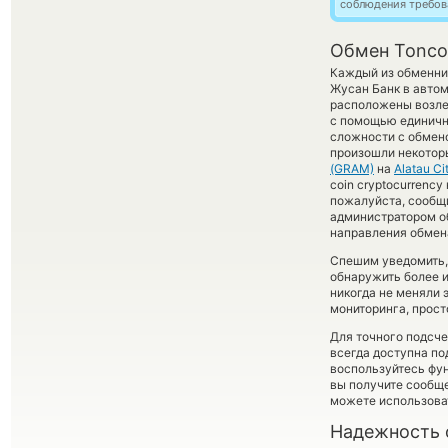
соблюдения требов
Обмен Toncoi
Каждый из обменни
Жусан Банк в автом
расположены возле 
с помощью единично
сложности с обмено
произошли некотор
(GRAM)
на
Alatau C
coin cryptocurrency
пожалуйста, сообщ
администратором об
направления обмен
Спешим уведомить,
обнаружить более 
никогда не меняли
мониторинга, прост
Для точного подсче
всегда доступна п
воспользуйтесь фу
вы получите сообще
можете использов
Надежность 